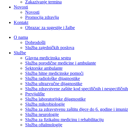
Zakazivanje termina
Novosti
Novosti
Promocija zdravlja
Kontakt
Obrazac za sugestije i žalbe
O nama
Dobrodošli
Služba zajedničkih poslova
Službe
Glavna medicinska sestra
Služba porodične medicine i ambulante
Sektorske ambulante
Služba hitne medicinske pomoći
Služba radiološke dijagnostike
Služba ultrazvučne dijagnostike
Služba zdravstvene zaštite kod specifičnih i nespecifični
Previjalište
Služba laboratorijske dijagnostike
Služba mikrobiologije
Služba za zdravstvenu zaštitu djece do 6. godine i imuniz
Služba neurologije
Služba za fizikalnu medicinu i rehabilitaciju
Služba oftalmologije