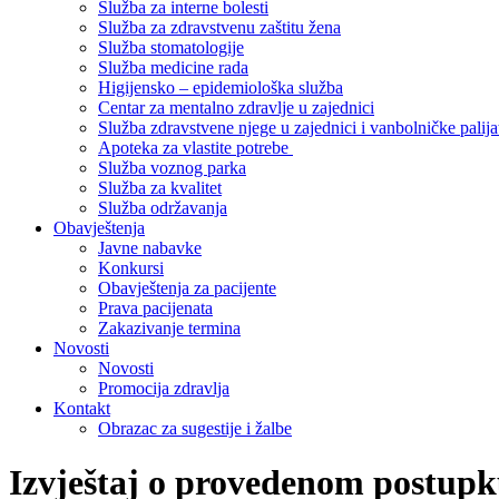
Služba za interne bolesti
Služba za zdravstvenu zaštitu žena
Služba stomatologije
Služba medicine rada
Higijensko – epidemiološka služba
Centar za mentalno zdravlje u zajednici
Služba zdravstvene njege u zajednici i vanbolničke palija
Apoteka za vlastite potrebe
Služba voznog parka
Služba za kvalitet
Služba održavanja
Obavještenja
Javne nabavke
Konkursi
Obavještenja za pacijente
Prava pacijenata
Zakazivanje termina
Novosti
Novosti
Promocija zdravlja
Kontakt
Obrazac za sugestije i žalbe
Izvještaj o provedenom postupk