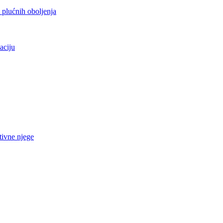
h plućnih oboljenja
aciju
tivne njege