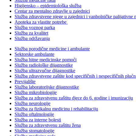
Služba medicine rada
Higijensko – epidemiološka služba
Centar za mentalno zdravlje u zajednici
Služba zdravstvene njege u zajednici i vanbolničke palijativne 
Apoteka za vlastite potrebe
Služba voznog parka
Služba za kvalitet
Služba održavanja
Služba porodične medicine i ambulante
Sektorske ambulante
Služba hitne medicinske pomoći
Služba radiološke dijagnostike
Služba ultrazvučne dijagnostike
Služba zdravstvene zaštite kod specifičnih i nespecifičnih plućn
Previjalište
Služba laboratorijske dijagnostike
Služba mikrobiologije
Služba za zdravstvenu zaštitu djece do 6. godine i imunizaciju
Služba neurologije
Služba za fizikalnu medicinu i rehabilitaciju
Služba oftalmologije
Služba za interne bolesti
Služba za zdravstvenu zaštitu žena
Služba stomatologije