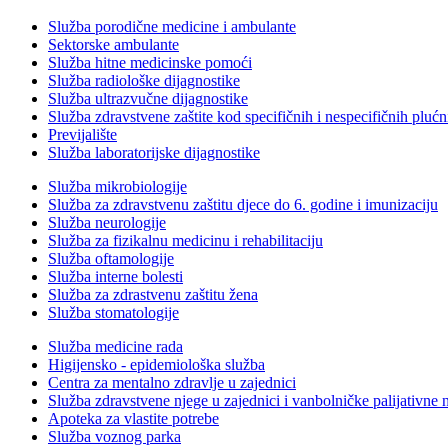
Služba porodične medicine i ambulante
Sektorske ambulante
Služba hitne medicinske pomoći
Služba radiološke dijagnostike
Služba ultrazvučne dijagnostike
Služba zdravstvene zaštite kod specifičnih i nespecifičnih plućn
Previjalište
Služba laboratorijske dijagnostike
Služba mikrobiologije
Služba za zdravstvenu zaštitu djece do 6. godine i imunizaciju
Služba neurologije
Služba za fizikalnu medicinu i rehabilitaciju
Služba oftamologije
Služba interne bolesti
Služba za zdrastvenu zaštitu žena
Služba stomatologije
Služba medicine rada
Higijensko - epidemiološka služba
Centra za mentalno zdravlje u zajednici
Služba zdravstvene njege u zajednici i vanbolničke palijativne 
Apoteka za vlastite potrebe
Služba voznog parka