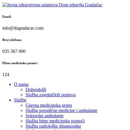
Skip
to
content
Email:
info@dzgradacac.com
Broj telefona:
035 367 000
Hitna medicinska pomoć:
124
O nama
Dobrodošli
Služba zajedničkih poslova
Službe
Glavna medicinska sestra
Služba porodične medicine i ambulante
Sektorske ambulante
Služba hitne medicinske pomoći
Služba radiološke dijagnostike