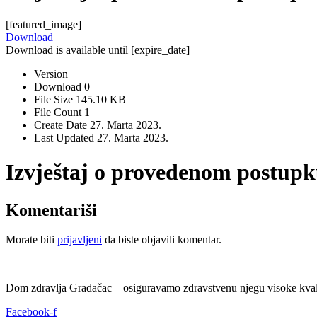
[featured_image]
Download
Download is available until [expire_date]
Version
Download
0
File Size
145.10 KB
File Count
1
Create Date
27. Marta 2023.
Last Updated
27. Marta 2023.
Izvještaj o provedenom postupk
Komentariši
Morate biti
prijavljeni
da biste objavili komentar.
Dom zdravlja Gradačac – osiguravamo zdravstvenu njegu visoke kvali
Facebook-f