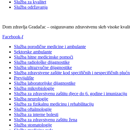
Služba za kvalitet
Služba održavanja
Dom zdravlja Gradačac – osiguravamo zdravstvenu skrb visoke kvalit
Facebook-f
Služba porodične medicine i ambulante
Sektorske ambulante
Služba hitne medicinske pomoći
Služba radiološke dijagnostike
Služba ultrazvučne dijagnostike
Služba zdravstvene zaštite kod specifičnih i nespecifičnih plućn
Previjalište
Služba laboratorijske dijagnostike
Služba mikrobiologije
Služba za zdravstvenu zaštitu djece do 6. godine i imunizaciju
Služba neurologije
Služba za fizikalnu medicinu i rehabilitaciju
Služba oftalmologije
Služba za interne bolesti
Služba za zdravstvenu zaštitu žena
Služba stomatologije