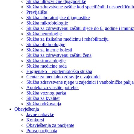
Služba ultrazvučne dijagnostike
Služba zdravstvene zaštite kod specifičnih i nespecifični
Previjalište
Služba laboratorijske dijagnostike
Služba mikrobiologije
Služba za zdravstvenu zaštitu djece do 6. godine i imuniz
Služba neurologije
Služba za fizikalnu medicinu i rehabilitaciju
Služba oftalmologije
Služba za interne bolesti
Služba za zdravstvenu zaštitu žena
Služba stomatologije
Služba medicine rada
Higijensko – epidemiološka služba
Centar za mentalno zdravlje u zajednici
Služba zdravstvene njege u zajednici i vanbolničke palija
Apoteka za vlastite potrebe
Služba voznog parka
Služba za kvalitet
Služba održavanja
Obavještenja
Javne nabavke
Konkursi
Obavještenja za pacijente
Prava pacijenata