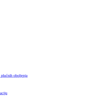
h plućnih oboljenja
aciju