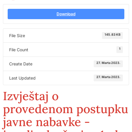
Download
145.83 KB
File Size
1
File Count
27. Marta 2023.
Create Date
27. Marta 2023.
Last Updated
Izvještaj o
provedenom postupku
javne nabavke -