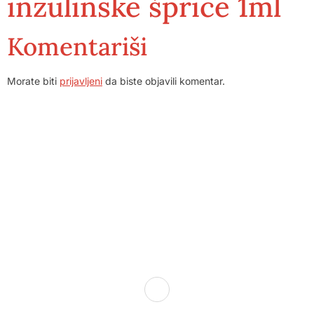
inzulinske šprice 1ml
Komentariši
Morate biti
prijavljeni
da biste objavili komentar.
Dom zdravlja Gradačac – osiguravamo zdravstvenu skrb
visoke kvalitete svim našim pacijentima, uz pomoć
stručnog medicinskog osoblja i najnovije medicinske
opreme.