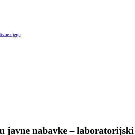
tivne njege
 javne nabavke – laboratorijski p