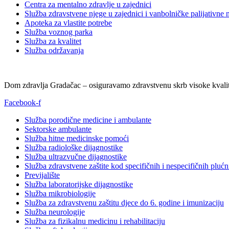
Centra za mentalno zdravlje u zajednici
Služba zdravstvene njege u zajednici i vanbolničke palijativne 
Apoteka za vlastite potrebe
Služba voznog parka
Služba za kvalitet
Služba održavanja
Dom zdravlja Gradačac – osiguravamo zdravstvenu skrb visoke kvalit
Facebook-f
Služba porodične medicine i ambulante
Sektorske ambulante
Služba hitne medicinske pomoći
Služba radiološke dijagnostike
Služba ultrazvučne dijagnostike
Služba zdravstvene zaštite kod specifičnih i nespecifičnih plućn
Previjalište
Služba laboratorijske dijagnostike
Služba mikrobiologije
Služba za zdravstvenu zaštitu djece do 6. godine i imunizaciju
Služba neurologije
Služba za fizikalnu medicinu i rehabilitaciju