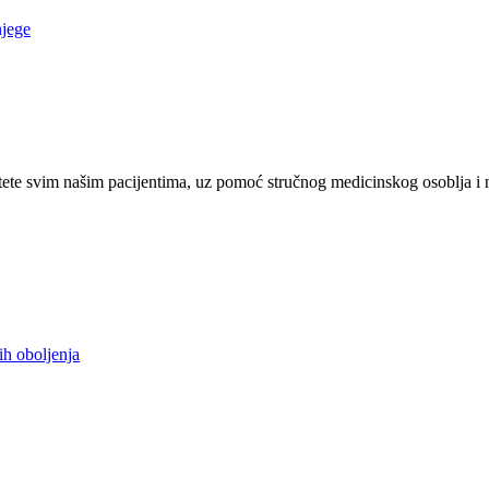
njege
ete svim našim pacijentima, uz pomoć stručnog medicinskog osoblja i 
ih oboljenja