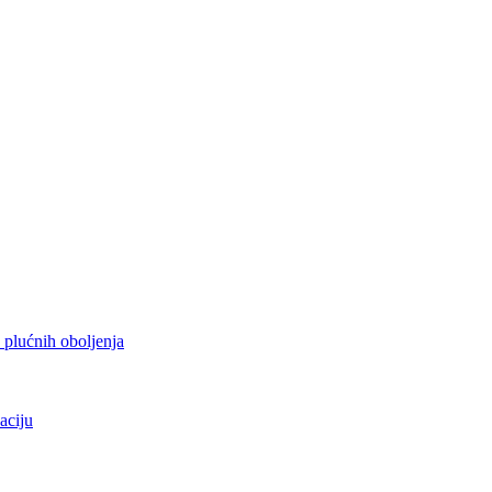
h plućnih oboljenja
aciju