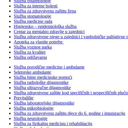
Služba oftalmologije
Služba za interne bolesti
Služba za zdravstvenu zaštitu žena
Služba stomatologije
Služba medicine rada
Higijensko – epidemiološka služba
Centar za mentalno zdravlje u zajednici
Služba zdravstvene njege u zajednici i vanbolničke palijativne 
Apoteka za vlastite potrebe
Služba voznog parka
Služba za kvalitet
Služba održavanja
Služba porodične medicine i ambulante
Sektorske ambulante
Služba hitne medicinske pomoći
Služba radiološke dijagnostike
Služba ultrazvučne dijagnostike
Služba zdravstvene zaštite kod specifičnih i nespecifičnih plućn
Previjalište
Služba laboratorijske dijagnostike
Služba mikrobiologije
Služba za zdravstvenu zaštitu djece do 6. godine i imunizaciju
Služba neurologije
Služba za fizikalnu medicinu i rehabilitaciju