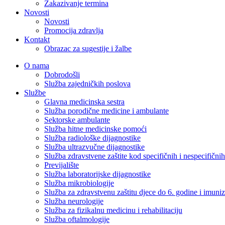
Zakazivanje termina
Novosti
Novosti
Promocija zdravlja
Kontakt
Obrazac za sugestije i žalbe
O nama
Dobrodošli
Služba zajedničkih poslova
Službe
Glavna medicinska sestra
Služba porodične medicine i ambulante
Sektorske ambulante
Služba hitne medicinske pomoći
Služba radiološke dijagnostike
Služba ultrazvučne dijagnostike
Služba zdravstvene zaštite kod specifičnih i nespecifični
Previjalište
Služba laboratorijske dijagnostike
Služba mikrobiologije
Služba za zdravstvenu zaštitu djece do 6. godine i imuniz
Služba neurologije
Služba za fizikalnu medicinu i rehabilitaciju
Služba oftalmologije