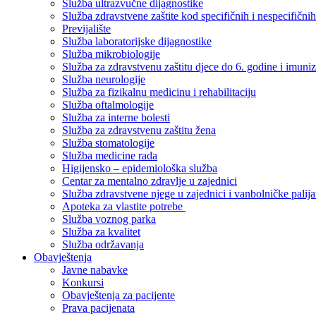
Služba ultrazvučne dijagnostike
Služba zdravstvene zaštite kod specifičnih i nespecifični
Previjalište
Služba laboratorijske dijagnostike
Služba mikrobiologije
Služba za zdravstvenu zaštitu djece do 6. godine i imuniz
Služba neurologije
Služba za fizikalnu medicinu i rehabilitaciju
Služba oftalmologije
Služba za interne bolesti
Služba za zdravstvenu zaštitu žena
Služba stomatologije
Služba medicine rada
Higijensko – epidemiološka služba
Centar za mentalno zdravlje u zajednici
Služba zdravstvene njege u zajednici i vanbolničke palija
Apoteka za vlastite potrebe
Služba voznog parka
Služba za kvalitet
Služba održavanja
Obavještenja
Javne nabavke
Konkursi
Obavještenja za pacijente
Prava pacijenata