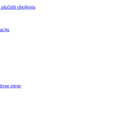
h plućnih oboljenja
aciju
tivne njege