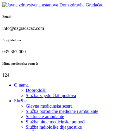
Skip
to
content
Email:
info@dzgradacac.com
Broj telefona:
035 367 000
Hitna medicinska pomoć:
124
O nama
Dobrodošli
Služba zajedničkih poslova
Službe
Glavna medicinska sestra
Služba porodične medicine i ambulante
Sektorske ambulante
Služba hitne medicinske pomoći
Služba radiološke dijagnostike