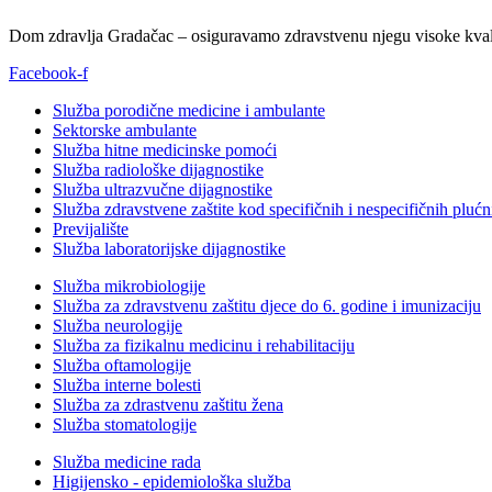
Dom zdravlja Gradačac – osiguravamo zdravstvenu njegu visoke kvali
Facebook-f
Služba porodične medicine i ambulante
Sektorske ambulante
Služba hitne medicinske pomoći
Služba radiološke dijagnostike
Služba ultrazvučne dijagnostike
Služba zdravstvene zaštite kod specifičnih i nespecifičnih plućn
Previjalište
Služba laboratorijske dijagnostike
Služba mikrobiologije
Služba za zdravstvenu zaštitu djece do 6. godine i imunizaciju
Služba neurologije
Služba za fizikalnu medicinu i rehabilitaciju
Služba oftamologije
Služba interne bolesti
Služba za zdrastvenu zaštitu žena
Služba stomatologije
Služba medicine rada
Higijensko - epidemiološka služba