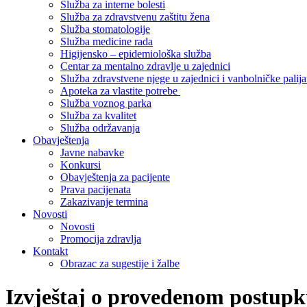
Služba za interne bolesti
Služba za zdravstvenu zaštitu žena
Služba stomatologije
Služba medicine rada
Higijensko – epidemiološka služba
Centar za mentalno zdravlje u zajednici
Služba zdravstvene njege u zajednici i vanbolničke palija
Apoteka za vlastite potrebe
Služba voznog parka
Služba za kvalitet
Služba održavanja
Obavještenja
Javne nabavke
Konkursi
Obavještenja za pacijente
Prava pacijenata
Zakazivanje termina
Novosti
Novosti
Promocija zdravlja
Kontakt
Obrazac za sugestije i žalbe
Izvještaj o provedenom postupku