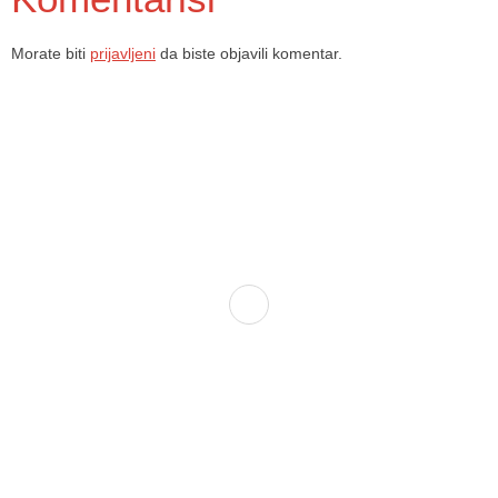
Morate biti
prijavljeni
da biste objavili komentar.
Dom zdravlja Gradačac – osiguravamo zdravstvenu skrb visoke
kvalitete svim našim pacijentima, uz pomoć stručnog medicinskog
osoblja i najnovije medicinske opreme.
Služba porodične medicine i ambulante
Sektorske ambulante
Služba hitne medicinske pomoći
Služba radiološke dijagnostike