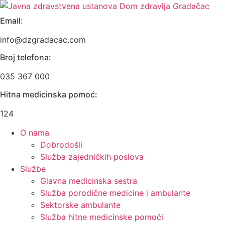
Skip
to
Email:
content
info@dzgradacac.com
Broj telefona:
035 367 000
Hitna medicinska pomoć:
124
O nama
Dobrodošli
Služba zajedničkih poslova
Službe
Glavna medicinska sestra
Služba porodične medicine i ambulante
Sektorske ambulante
Služba hitne medicinske pomoći