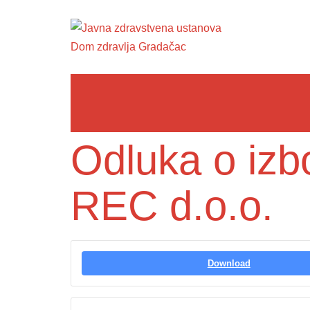
Odluka o izb
REC d.o.o.
Download