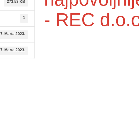
273.53 KB
- REC d.o.o
1
7. Marta 2023.
7. Marta 2023.
dične medicine i
Služba mikrobiologije
Služba za zdravstvenu zaštitu djec
ambulante
6. godine i imunizaciju