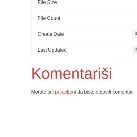
File Size
File Count
2
Create Date
2
Last Updated
Komentariši
Morate biti
prijavljeni
da biste objavili komentar.
Služba poro
ambulante
Dom zdravlja Gradačac –
Sektorske 