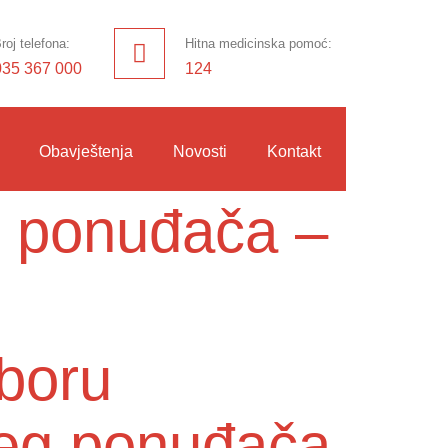
roj telefona:
Hitna medicinska pomoć:
035 367 000
124
Obavještenja
Novosti
Kontakt
g ponuđača –
zboru
jeg ponuđača