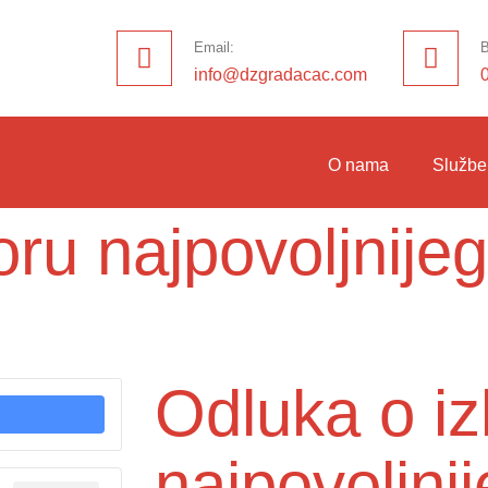
Email:
B
info@dzgradacac.com
O nama
Službe
oru najpovoljnije
Odluka o i
najpovoljni