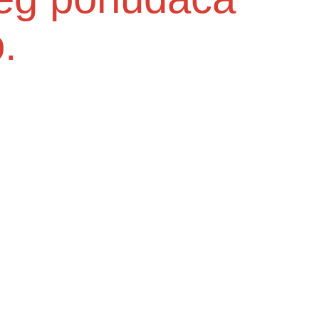
.
Služba medicine rada
e do
Higijensko - epidemiološka služba
Centra za mentalno zdravlje u zajednici