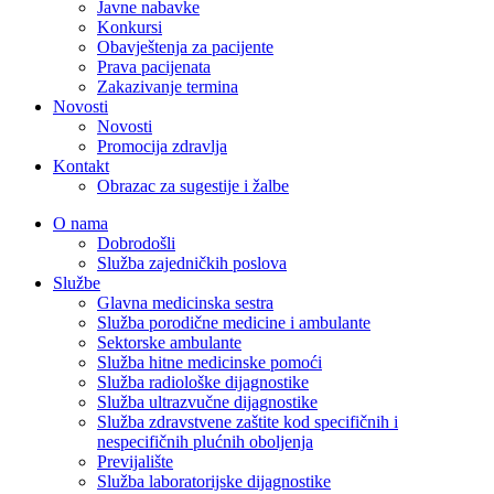
Javne nabavke
Konkursi
Obavještenja za pacijente
Prava pacijenata
Zakazivanje termina
Novosti
Novosti
Promocija zdravlja
Kontakt
Obrazac za sugestije i žalbe
O nama
Dobrodošli
Služba zajedničkih poslova
Službe
Glavna medicinska sestra
Služba porodične medicine i ambulante
Sektorske ambulante
Služba hitne medicinske pomoći
Služba radiološke dijagnostike
Služba ultrazvučne dijagnostike
Služba zdravstvene zaštite kod specifičnih i
nespecifičnih plućnih oboljenja
Previjalište
Služba laboratorijske dijagnostike