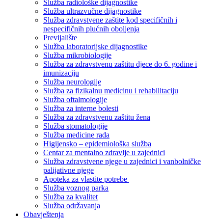
Služba radiološke dijagnostike
Služba ultrazvučne dijagnostike
Služba zdravstvene zaštite kod specifičnih i
nespecifičnih plućnih oboljenja
Previjalište
Služba laboratorijske dijagnostike
Služba mikrobiologije
Služba za zdravstvenu zaštitu djece do 6. godine i
imunizaciju
Služba neurologije
Služba za fizikalnu medicinu i rehabilitaciju
Služba oftalmologije
Služba za interne bolesti
Služba za zdravstvenu zaštitu žena
Služba stomatologije
Služba medicine rada
Higijensko – epidemiološka služba
Centar za mentalno zdravlje u zajednici
Služba zdravstvene njege u zajednici i vanbolničke
palijativne njege
Apoteka za vlastite potrebe
Služba voznog parka
Služba za kvalitet
Služba održavanja
Obavještenja