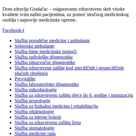
Dom zdravlja Gradačac – osiguravamo zdravstvenu skrb visoke
kvalitete svim našim pacijentima, uz pomoć stručnog medicinskog
osoblja i najnovije medicinske opreme.
Facebook-f
Služba porodične medicine i ambulante
Sektorske ambulante
Služba hitne medicinske pomoći
Služba radiološke dijagnostike
Služba ultrazvučne dijagnostike
Služba zdravstvene zaštite kod specifičnih i nespecifičnih
plućnih oboljenja
Previjalište
Služba laboratorijske dijagnostike
Služba mikrobiologije
Služba za zdravstvenu zaštitu djece do 6. godine i imunizaciju
Služba neurologije
Služba za fizikalnu medicinu i rehabilitaciju
Služba oftalmologije
Služba za interne bolesti
Služba za zdravstvenu zaštitu žena
Služba stomatologije
Služba medicine rada