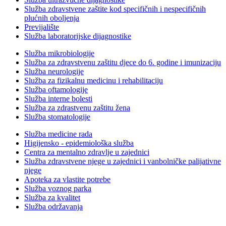
Služba zdravstvene zaštite kod specifičnih i nespecifičnih
plućnih oboljenja
Previjalište
Služba laboratorijske dijagnostike
Služba mikrobiologije
Služba za zdravstvenu zaštitu djece do 6. godine i imunizaciju
Služba neurologije
Služba za fizikalnu medicinu i rehabilitaciju
Služba oftamologije
Služba interne bolesti
Služba za zdrastvenu zaštitu žena
Služba stomatologije
Služba medicine rada
Higijensko - epidemiološka služba
Centra za mentalno zdravlje u zajednici
Služba zdravstvene njege u zajednici i vanbolničke palijativne
njege
Apoteka za vlastite potrebe
Služba voznog parka
Služba za kvalitet
Služba održavanja