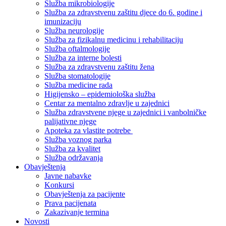
Služba mikrobiologije
Služba za zdravstvenu zaštitu djece do 6. godine i
imunizaciju
Služba neurologije
Služba za fizikalnu medicinu i rehabilitaciju
Služba oftalmologije
Služba za interne bolesti
Služba za zdravstvenu zaštitu žena
Služba stomatologije
Služba medicine rada
Higijensko – epidemiološka služba
Centar za mentalno zdravlje u zajednici
Služba zdravstvene njege u zajednici i vanbolničke
palijativne njege
Apoteka za vlastite potrebe
Služba voznog parka
Služba za kvalitet
Služba održavanja
Obavještenja
Javne nabavke
Konkursi
Obavještenja za pacijente
Prava pacijenata
Zakazivanje termina
Novosti