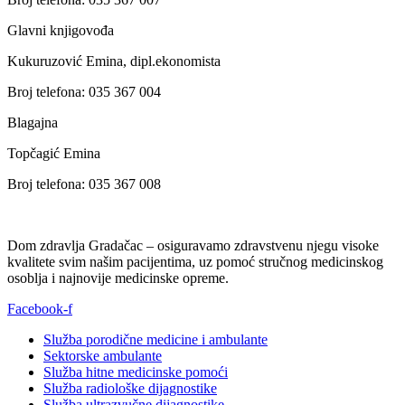
Glavni knjigovođa
Kukuruzović Emina, dipl.ekonomista
Broj telefona: 035 367 004
Blagajna
Topčagić Emina
Broj telefona: 035 367 008
Dom zdravlja Gradačac – osiguravamo zdravstvenu njegu visoke
kvalitete svim našim pacijentima, uz pomoć stručnog medicinskog
osoblja i najnovije medicinske opreme.
Facebook-f
Služba porodične medicine i ambulante
Sektorske ambulante
Služba hitne medicinske pomoći
Služba radiološke dijagnostike
Služba ultrazvučne dijagnostike