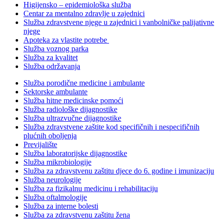
Higijensko – epidemiološka služba
Centar za mentalno zdravlje u zajednici
Služba zdravstvene njege u zajednici i vanbolničke palijativne
njege
Apoteka za vlastite potrebe
Služba voznog parka
Služba za kvalitet
Služba održavanja
Služba porodične medicine i ambulante
Sektorske ambulante
Služba hitne medicinske pomoći
Služba radiološke dijagnostike
Služba ultrazvučne dijagnostike
Služba zdravstvene zaštite kod specifičnih i nespecifičnih
plućnih oboljenja
Previjalište
Služba laboratorijske dijagnostike
Služba mikrobiologije
Služba za zdravstvenu zaštitu djece do 6. godine i imunizaciju
Služba neurologije
Služba za fizikalnu medicinu i rehabilitaciju
Služba oftalmologije
Služba za interne bolesti
Služba za zdravstvenu zaštitu žena