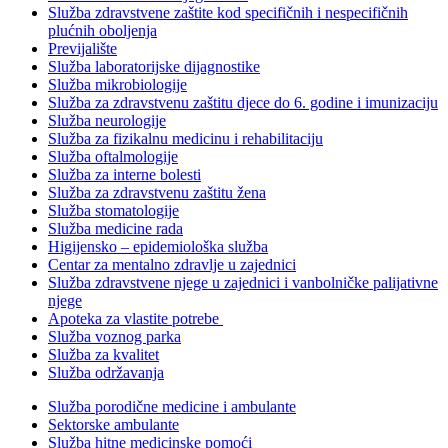
Služba zdravstvene zaštite kod specifičnih i nespecifičnih
plućnih oboljenja
Previjalište
Služba laboratorijske dijagnostike
Služba mikrobiologije
Služba za zdravstvenu zaštitu djece do 6. godine i imunizaciju
Služba neurologije
Služba za fizikalnu medicinu i rehabilitaciju
Služba oftalmologije
Služba za interne bolesti
Služba za zdravstvenu zaštitu žena
Služba stomatologije
Služba medicine rada
Higijensko – epidemiološka služba
Centar za mentalno zdravlje u zajednici
Služba zdravstvene njege u zajednici i vanbolničke palijativne
njege
Apoteka za vlastite potrebe
Služba voznog parka
Služba za kvalitet
Služba održavanja
Služba porodične medicine i ambulante
Sektorske ambulante
Služba hitne medicinske pomoći