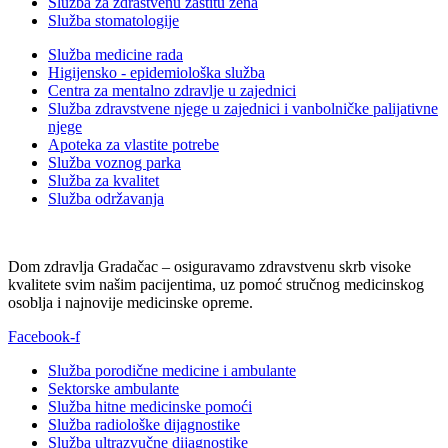
Služba za zdrastvenu zaštitu žena
Služba stomatologije
Služba medicine rada
Higijensko - epidemiološka služba
Centra za mentalno zdravlje u zajednici
Služba zdravstvene njege u zajednici i vanbolničke palijativne
njege
Apoteka za vlastite potrebe
Služba voznog parka
Služba za kvalitet
Služba održavanja
Dom zdravlja Gradačac – osiguravamo zdravstvenu skrb visoke
kvalitete svim našim pacijentima, uz pomoć stručnog medicinskog
osoblja i najnovije medicinske opreme.
Facebook-f
Služba porodične medicine i ambulante
Sektorske ambulante
Služba hitne medicinske pomoći
Služba radiološke dijagnostike
Služba ultrazvučne dijagnostike