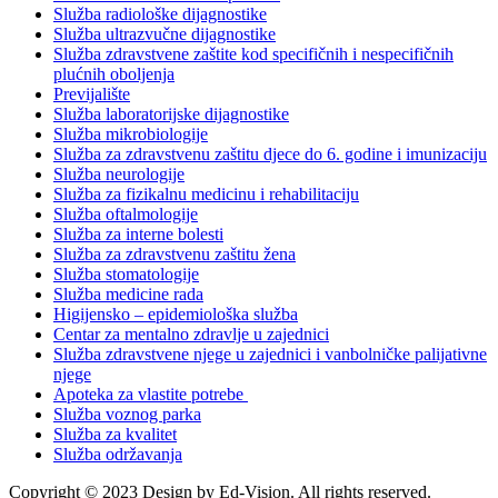
Služba radiološke dijagnostike
Služba ultrazvučne dijagnostike
Služba zdravstvene zaštite kod specifičnih i nespecifičnih
plućnih oboljenja
Previjalište
Služba laboratorijske dijagnostike
Služba mikrobiologije
Služba za zdravstvenu zaštitu djece do 6. godine i imunizaciju
Služba neurologije
Služba za fizikalnu medicinu i rehabilitaciju
Služba oftalmologije
Služba za interne bolesti
Služba za zdravstvenu zaštitu žena
Služba stomatologije
Služba medicine rada
Higijensko – epidemiološka služba
Centar za mentalno zdravlje u zajednici
Služba zdravstvene njege u zajednici i vanbolničke palijativne
njege
Apoteka za vlastite potrebe
Služba voznog parka
Služba za kvalitet
Služba održavanja
Copyright © 2023 Design by Ed-Vision. All rights reserved.