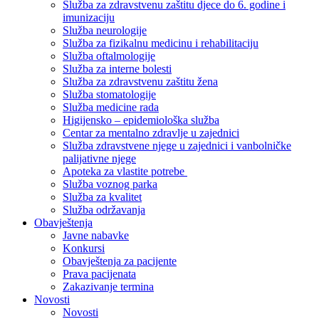
Služba za zdravstvenu zaštitu djece do 6. godine i
imunizaciju
Služba neurologije
Služba za fizikalnu medicinu i rehabilitaciju
Služba oftalmologije
Služba za interne bolesti
Služba za zdravstvenu zaštitu žena
Služba stomatologije
Služba medicine rada
Higijensko – epidemiološka služba
Centar za mentalno zdravlje u zajednici
Služba zdravstvene njege u zajednici i vanbolničke
palijativne njege
Apoteka za vlastite potrebe
Služba voznog parka
Služba za kvalitet
Služba održavanja
Obavještenja
Javne nabavke
Konkursi
Obavještenja za pacijente
Prava pacijenata
Zakazivanje termina
Novosti
Novosti