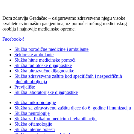
Dom zdravlja Gradačac – osiguravamo zdravstvenu njegu visoke
kvalitete svim našim pacijentima, uz pomoć stručnog medicinskog
osoblja i najnovije medicinske opreme.
Facebook-f
Služba porodične medicine i ambulante
Sektorske ambulante
Služba hitne medicinske pomoći
Služba radiološke dijagnostike
Služba ultrazvučne dijagnostike
Služba zdravstvene zaštite kod specifičnih i nespecifičnih
plućnih oboljenja
Previjalište
Služba laboratorijske dijagnostike
Služba mikrobiologije
Služba za zdravstvenu zaštitu djece do 6. godine i imunizaciju
Služba neurologije
Služba za fizikalnu medicinu i rehabilitaciju
Služba oftamologije
Služba interne bolesti