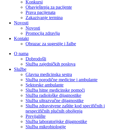
Konkursi
Obavještenja za pacijente
Prava pacijenata
Zakazivanje termina
Novosti
Novosti
Promocija zdravlja
Kontakt
Obrazac za sugestije i žalbe
O nama
Dobrodošli
Služba zajedničkih poslova
Službe
Glavna medicinska sestra
Služba porodične medicine i ambulante
Sektorske ambulante
Služba hitne medicinske pomoći
Služba radiološke dijagnostike
Služba ultrazvučne dijagnostike
Služba zdravstvene zaštite kod specifičnih i
nespecifičnih plućnih oboljenja
Previjalište
Služba laboratorijske dijagnostike
Služba mikrobiologije