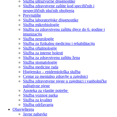
Služba ultrazvučne dijagnostike
Služba zdravstvene zaštite kod specifičnih i
nespecifičnih plućnih oboljenja
Previjalište
Služba laboratorijske dijagnostike
Služba mikrobiologije
Služba za zdravstvenu zaštitu djece do 6. godine i
imunizaciju
Služba neurologije
Služba za fizikalnu medicinu i rehabilitaciju
Služba oftalmologije
Služba za interne bolesti
Služba za zdravstvenu zaštitu žena
Služba stomatologije
Služba medicine rada
Higijensko – epidemiološka služba
Centar za mentalno zdravlje u zajednici
Služba zdravstvene njege u zajednici i vanbolničke
palijativne njege
Apoteka za vlastite potrebe
Služba voznog parka
Služba za kvalitet
Služba održavanja
Obavještenja
Javne nabavke