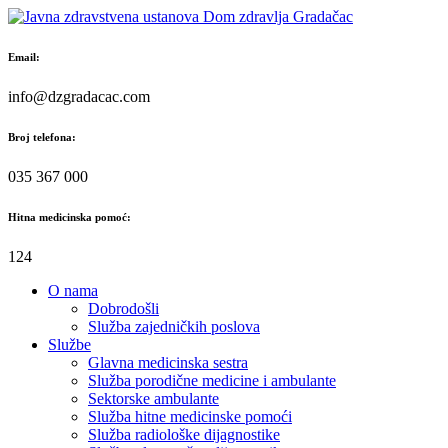
Skip
to
content
Email:
info@dzgradacac.com
Broj telefona:
035 367 000
Hitna medicinska pomoć:
124
O nama
Dobrodošli
Služba zajedničkih poslova
Službe
Glavna medicinska sestra
Služba porodične medicine i ambulante
Sektorske ambulante
Služba hitne medicinske pomoći
Služba radiološke dijagnostike