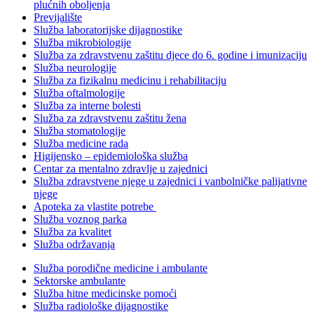
plućnih oboljenja
Previjalište
Služba laboratorijske dijagnostike
Služba mikrobiologije
Služba za zdravstvenu zaštitu djece do 6. godine i imunizaciju
Služba neurologije
Služba za fizikalnu medicinu i rehabilitaciju
Služba oftalmologije
Služba za interne bolesti
Služba za zdravstvenu zaštitu žena
Služba stomatologije
Služba medicine rada
Higijensko – epidemiološka služba
Centar za mentalno zdravlje u zajednici
Služba zdravstvene njege u zajednici i vanbolničke palijativne
njege
Apoteka za vlastite potrebe
Služba voznog parka
Služba za kvalitet
Služba održavanja
Služba porodične medicine i ambulante
Sektorske ambulante
Služba hitne medicinske pomoći
Služba radiološke dijagnostike