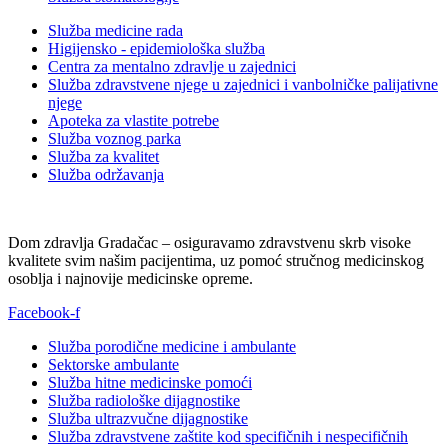
Služba medicine rada
Higijensko - epidemiološka služba
Centra za mentalno zdravlje u zajednici
Služba zdravstvene njege u zajednici i vanbolničke palijativne
njege
Apoteka za vlastite potrebe
Služba voznog parka
Služba za kvalitet
Služba održavanja
Dom zdravlja Gradačac – osiguravamo zdravstvenu skrb visoke
kvalitete svim našim pacijentima, uz pomoć stručnog medicinskog
osoblja i najnovije medicinske opreme.
Facebook-f
Služba porodične medicine i ambulante
Sektorske ambulante
Služba hitne medicinske pomoći
Služba radiološke dijagnostike
Služba ultrazvučne dijagnostike
Služba zdravstvene zaštite kod specifičnih i nespecifičnih