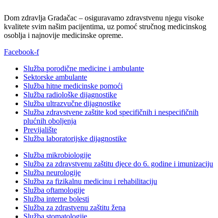
Dom zdravlja Gradačac – osiguravamo zdravstvenu njegu visoke
kvalitete svim našim pacijentima, uz pomoć stručnog medicinskog
osoblja i najnovije medicinske opreme.
Facebook-f
Služba porodične medicine i ambulante
Sektorske ambulante
Služba hitne medicinske pomoći
Služba radiološke dijagnostike
Služba ultrazvučne dijagnostike
Služba zdravstvene zaštite kod specifičnih i nespecifičnih
plućnih oboljenja
Previjalište
Služba laboratorijske dijagnostike
Služba mikrobiologije
Služba za zdravstvenu zaštitu djece do 6. godine i imunizaciju
Služba neurologije
Služba za fizikalnu medicinu i rehabilitaciju
Služba oftamologije
Služba interne bolesti
Služba za zdrastvenu zaštitu žena
Služba stomatologije