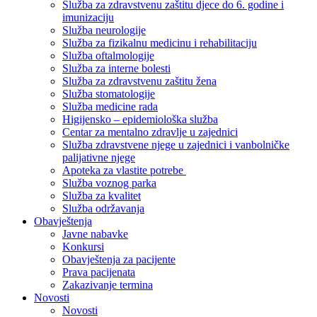
Služba za zdravstvenu zaštitu djece do 6. godine i
imunizaciju
Služba neurologije
Služba za fizikalnu medicinu i rehabilitaciju
Služba oftalmologije
Služba za interne bolesti
Služba za zdravstvenu zaštitu žena
Služba stomatologije
Služba medicine rada
Higijensko – epidemiološka služba
Centar za mentalno zdravlje u zajednici
Služba zdravstvene njege u zajednici i vanbolničke
palijativne njege
Apoteka za vlastite potrebe
Služba voznog parka
Služba za kvalitet
Služba održavanja
Obavještenja
Javne nabavke
Konkursi
Obavještenja za pacijente
Prava pacijenata
Zakazivanje termina
Novosti
Novosti