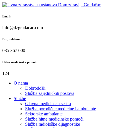
Skip
to
content
Email:
info@dzgradacac.com
Broj telefona:
035 367 000
Hitna medicinska pomoć:
124
O nama
Dobrodošli
Služba zajedničkih poslova
Službe
Glavna medicinska sestra
Služba porodične medicine i ambulante
Sektorske ambulante
Služba hitne medicinske pomoći
Služba radiološke dijagnostike