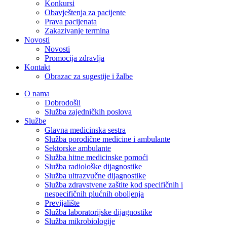
Konkursi
Obavještenja za pacijente
Prava pacijenata
Zakazivanje termina
Novosti
Novosti
Promocija zdravlja
Kontakt
Obrazac za sugestije i žalbe
O nama
Dobrodošli
Služba zajedničkih poslova
Službe
Glavna medicinska sestra
Služba porodične medicine i ambulante
Sektorske ambulante
Služba hitne medicinske pomoći
Služba radiološke dijagnostike
Služba ultrazvučne dijagnostike
Služba zdravstvene zaštite kod specifičnih i
nespecifičnih plućnih oboljenja
Previjalište
Služba laboratorijske dijagnostike
Služba mikrobiologije