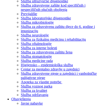
Služba ultrazvučne dijagnostike
Služba zdravstvene zaštite kod specifičnih i
nespecifičnih plućnih oboljenja
Previjalište
Služba laboratorijske dijagnostike
Služba mikrobiologije
Služba za zdravstvenu zaštitu djece do 6. godine i
imunizaciju
Služba neurologije
Služba za fizikalnu medicinu i rehabilitaciju
Služba oftalmologije
Služba za interne bolesti
Služba za zdravstvenu zaštitu žena
Služba stomatologije
Služba medicine rada
Higijensko – epidemiološka služba
Centar za mentalno zdravlje u zajednici
Služba zdravstvene njege u zajednici i vanbolničke
palijativne njege
Apoteka za vlastite potrebe
Služba voznog parka
Služba za kvalitet
Služba održavanja
Obavještenja
Javne nabavke