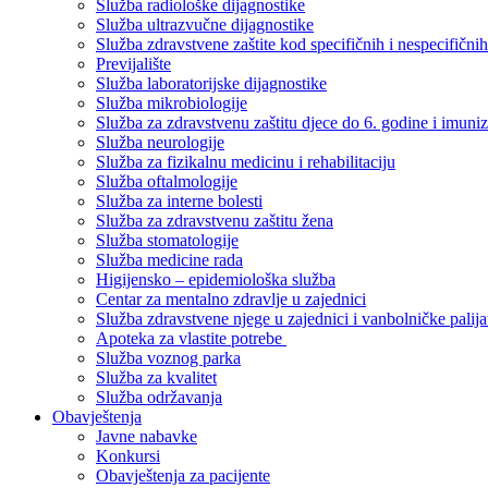
Služba radiološke dijagnostike
Služba ultrazvučne dijagnostike
Služba zdravstvene zaštite kod specifičnih i nespecifični
Previjalište
Služba laboratorijske dijagnostike
Služba mikrobiologije
Služba za zdravstvenu zaštitu djece do 6. godine i imuniz
Služba neurologije
Služba za fizikalnu medicinu i rehabilitaciju
Služba oftalmologije
Služba za interne bolesti
Služba za zdravstvenu zaštitu žena
Služba stomatologije
Služba medicine rada
Higijensko – epidemiološka služba
Centar za mentalno zdravlje u zajednici
Služba zdravstvene njege u zajednici i vanbolničke palija
Apoteka za vlastite potrebe
Služba voznog parka
Služba za kvalitet
Služba održavanja
Obavještenja
Javne nabavke
Konkursi
Obavještenja za pacijente