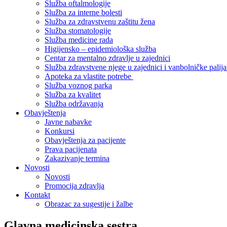
Služba oftalmologije
Služba za interne bolesti
Služba za zdravstvenu zaštitu žena
Služba stomatologije
Služba medicine rada
Higijensko – epidemiološka služba
Centar za mentalno zdravlje u zajednici
Služba zdravstvene njege u zajednici i vanbolničke palija
Apoteka za vlastite potrebe
Služba voznog parka
Služba za kvalitet
Služba održavanja
Obavještenja
Javne nabavke
Konkursi
Obavještenja za pacijente
Prava pacijenata
Zakazivanje termina
Novosti
Novosti
Promocija zdravlja
Kontakt
Obrazac za sugestije i žalbe
Glavna medicinska sestra