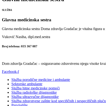
SLUŽBA
Glavna medicinska sestra
Glavna medicinska sestra Doma zdravlja Gradačac je vitalna figura u 
Vuković Nasiha, dipl.med.sestra
Broj telefona:
035 367 087
Dom zdravlja Gradačac – osiguravamo zdravstvenu njegu visoke kvali
Facebook-f
Služba porodične medicine i ambulante
Sektorske ambulante
Služba hitne medicinske pomoći
Služba radiološke dijagnostike
Služba ultrazvučne dijagnostike
Služba zdravstvene zaštite kod specifičnih i nespecifičnih plućn
Previjalište