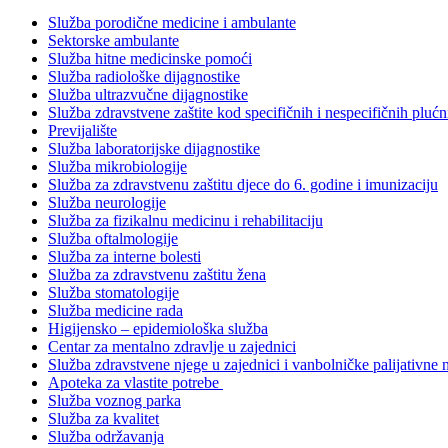
Služba porodične medicine i ambulante
Sektorske ambulante
Služba hitne medicinske pomoći
Služba radiološke dijagnostike
Služba ultrazvučne dijagnostike
Služba zdravstvene zaštite kod specifičnih i nespecifičnih plućn
Previjalište
Služba laboratorijske dijagnostike
Služba mikrobiologije
Služba za zdravstvenu zaštitu djece do 6. godine i imunizaciju
Služba neurologije
Služba za fizikalnu medicinu i rehabilitaciju
Služba oftalmologije
Služba za interne bolesti
Služba za zdravstvenu zaštitu žena
Služba stomatologije
Služba medicine rada
Higijensko – epidemiološka služba
Centar za mentalno zdravlje u zajednici
Služba zdravstvene njege u zajednici i vanbolničke palijativne 
Apoteka za vlastite potrebe
Služba voznog parka
Služba za kvalitet
Služba održavanja