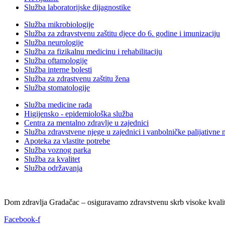
Služba laboratorijske dijagnostike
Služba mikrobiologije
Služba za zdravstvenu zaštitu djece do 6. godine i imunizaciju
Služba neurologije
Služba za fizikalnu medicinu i rehabilitaciju
Služba oftamologije
Služba interne bolesti
Služba za zdrastvenu zaštitu žena
Služba stomatologije
Služba medicine rada
Higijensko - epidemiološka služba
Centra za mentalno zdravlje u zajednici
Služba zdravstvene njege u zajednici i vanbolničke palijativne 
Apoteka za vlastite potrebe
Služba voznog parka
Služba za kvalitet
Služba održavanja
Dom zdravlja Gradačac – osiguravamo zdravstvenu skrb visoke kvalit
Facebook-f