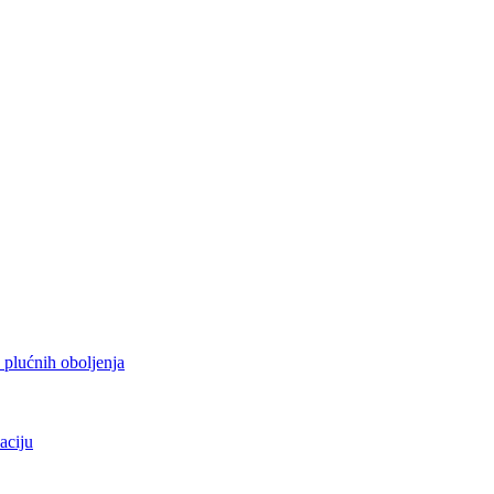
h plućnih oboljenja
aciju