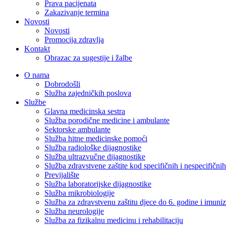
Prava pacijenata
Zakazivanje termina
Novosti
Novosti
Promocija zdravlja
Kontakt
Obrazac za sugestije i žalbe
O nama
Dobrodošli
Služba zajedničkih poslova
Službe
Glavna medicinska sestra
Služba porodične medicine i ambulante
Sektorske ambulante
Služba hitne medicinske pomoći
Služba radiološke dijagnostike
Služba ultrazvučne dijagnostike
Služba zdravstvene zaštite kod specifičnih i nespecifični
Previjalište
Služba laboratorijske dijagnostike
Služba mikrobiologije
Služba za zdravstvenu zaštitu djece do 6. godine i imuniz
Služba neurologije
Služba za fizikalnu medicinu i rehabilitaciju