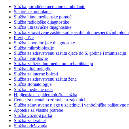
Služba porodične medicine i ambulante
Sektorske ambulante
Služba hitne medicinske pomoći
Služba radiološke dijagnostike
Služba ultrazvučne dijagnostike
Služba zdravstvene zaštite kod specifičnih i nespecifičnih plućn
Previjalište
Služba laboratorijske dijagnostike
Služba mikrobiologije
Služba za zdravstvenu zaštitu djece do 6. godine i imunizaciju
Služba neurologije
Služba za fizikalnu medicinu i rehabilitaciju
Služba oftalmologije
Služba za interne bolesti
Služba za zdravstvenu zaštitu žena
Služba stomatologije
Služba medicine rada
Higijensko – epidemiološka služba
Centar za mentalno zdravlje u zajednici
Služba zdravstvene njege u zajednici i vanbolničke palijativne 
Apoteka za vlastite potrebe
Služba voznog parka
Služba za kvalitet
Služba održavanja