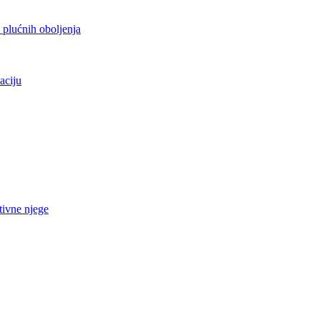
h plućnih oboljenja
aciju
tivne njege