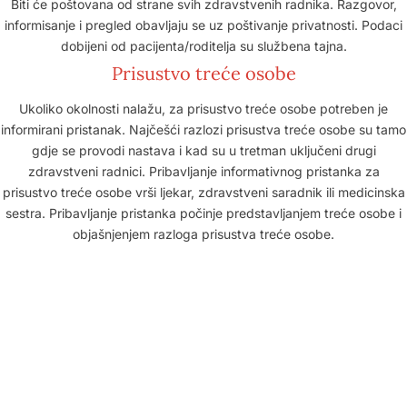
Biti će poštovana od strane svih zdravstvenih radnika. Razgovor,
informisanje i pregled obavljaju se uz poštivanje privatnosti. Podaci
dobijeni od pacijenta/roditelja su službena tajna.
Prisustvo treće osobe
Ukoliko okolnosti nalažu, za prisustvo treće osobe potreben je
informirani pristanak. Najčešći razlozi prisustva treće osobe su tamo
gdje se provodi nastava i kad su u tretman uključeni drugi
zdravstveni radnici. Pribavljanje informativnog pristanka za
prisustvo treće osobe vrši ljekar, zdravstveni saradnik ili medicinska
sestra. Pribavljanje pristanka počinje predstavljanjem treće osobe i
objašnjenjem razloga prisustva treće osobe.
Dom zdravlja Gradačac – osiguravamo zdravstvenu skrb
visoke kvalitete svim našim pacijentima, uz pomoć