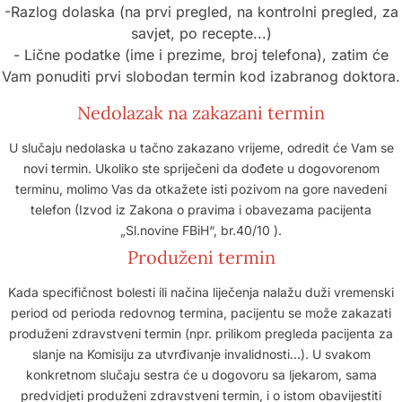
-Razlog dolaska (na prvi pregled, na kontrolni pregled, za
savjet, po recepte...)
- Lične podatke (ime i prezime, broj telefona), zatim će
Vam ponuditi prvi slobodan termin kod izabranog doktora.
Nedolazak na zakazani termin
U slučaju nedolaska u tačno zakazano vrijeme, odredit će Vam se
novi termin. Ukoliko ste spriječeni da dođete u dogovorenom
terminu, molimo Vas da otkažete isti pozivom na gore navedeni
telefon (Izvod iz Zakona o pravima i obavezama pacijenta
„Sl.novine FBiH“, br.40/10 ).
Produženi termin
Kada specifičnost bolesti ili načina liječenja nalažu duži vremenski
period od perioda redovnog termina, pacijentu se može zakazati
produženi zdravstveni termin (npr. prilikom pregleda pacijenta za
slanje na Komisiju za utvrđivanje invalidnosti...). U svakom
konkretnom slučaju sestra će u dogovoru sa ljekarom, sama
predvidjeti produženi zdravstveni termin, i o istom obavijestiti