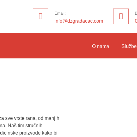
Email:
B
info@dzgradacac.com
O nama
Službe
 za sve vrste rana, od manjih
ana. Naš tim stručnih
edicinske proizvode kako bi