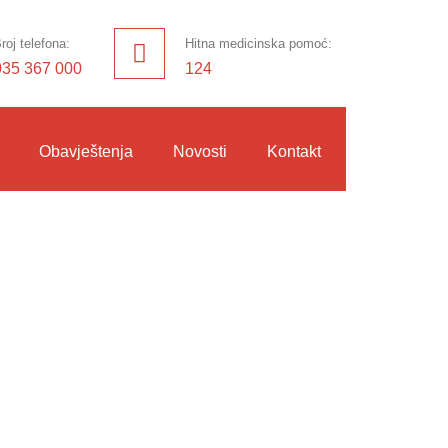
roj telefona:
Hitna medicinska pomoć:
035 367 000
124
Obavještenja
Novosti
Kontakt