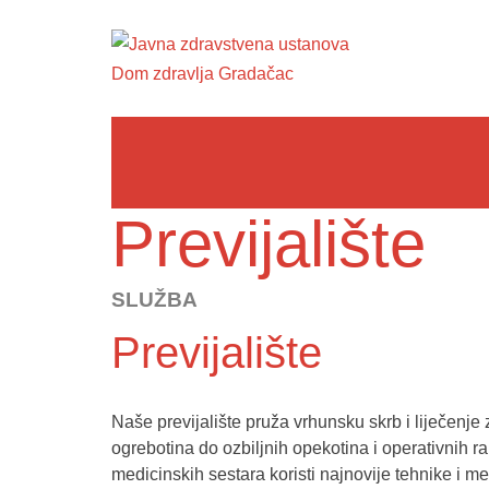
Previjalište
SLUŽBA
Previjalište
Naše previjalište pruža vrhunsku skrb i liječenje
ogrebotina do ozbiljnih opekotina i operativnih r
medicinskih sestara koristi najnovije tehnike i m