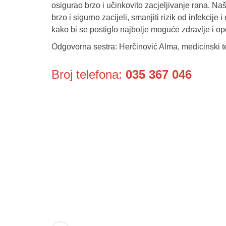
osigurao brzo i učinkovito zacjeljivanje rana. Naš
brzo i sigurno zacijeli, smanjiti rizik od infekcije
kako bi se postiglo najbolje moguće zdravlje i o
Odgovorna sestra: Herčinović Alma, medicinski t
Broj telefona:
035 367 046
Služba poro
ambulante
Dom zdravlja Gradačac –
Sektorske 
osiguravamo zdravstvenu njegu
Služba hit
visoke kvalitete svim našim
Služba radi
pacijentima, uz pomoć stručnog
medicinskog osoblja i najnovije
Služba ultr
medicinske opreme.
Služba zdra
specifičnih 
oboljenja