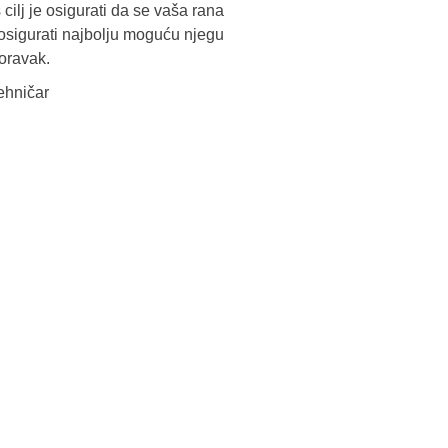
 cilj je osigurati da se vaša rana
 i osigurati najbolju moguću njegu
poravak.
ehničar
dične medicine i
Služba mikrobiologije
Služba za zdravstvenu zaštitu djec
ambulante
6. godine i imunizaciju
ne medicinske pomoći
Služba neurologije
ološke dijagnostike
Služba za fizikalnu medicinu i
rehabilitaciju
azvučne dijagnostike
Služba oftamologije
vstvene zaštite kod
i nespecifičnih plućnih
Služba interne bolesti
Služba za zdrastvenu zaštitu žena