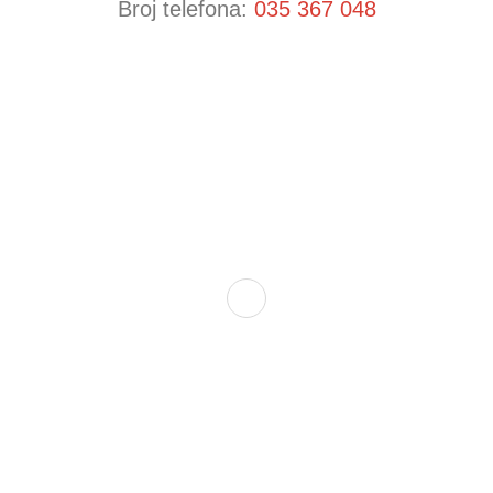
Broj telefona:
035 367 048
Dom zdravlja Gradačac – osiguravamo zdravstvenu skrb visoke
kvalitete svim našim pacijentima, uz pomoć stručnog medicinskog
osoblja i najnovije medicinske opreme.
Služba porodične medicine i ambulante
Sektorske ambulante
Služba hitne medicinske pomoći
Služba radiološke dijagnostike
Služba ultrazvučne dijagnostike