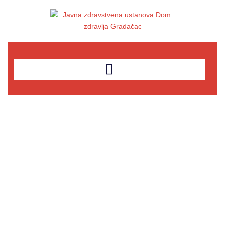
Služba laboratorijske
dijagnostike