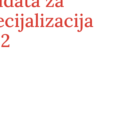
idata za
cijalizacija
2
Služba medicine rada
ece
Higijensko - epidemiološka služba
Centra za mentalno zdravlje u
zajednici
Služba zdravstvene njege u zajednici
i vanbolničke palijativne njege