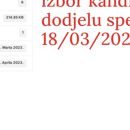
izbor kand
6
dodjelu spe
214.85 KB
18/03/202
1
3. Marta 2023.
. Aprila 2023.
odične medicine i
Služba mikrobiologije
Služba za zdravstvenu zaštitu dj
 ambulante
do 6. godine i imunizaciju
ne medicinske pomoći
Služba neurologije
iološke dijagnostike
Služba za fizikalnu medicinu i
rehabilitaciju