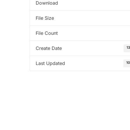
Download
File Size
File Count
1
Create Date
10
Last Updated
Služba por
ambulante
Sektorske
Služba hit
Dom zdravlja Gradačac –
Služba rad
osiguravamo zdravstvenu njegu