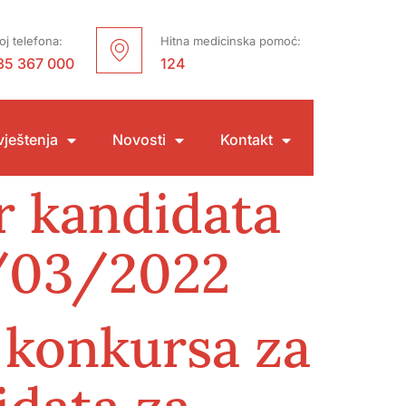
oj telefona:
Hitna medicinska pomoć:
35 367 000
124
ještenja
Novosti
Kontakt
r kandidata
8/03/2022
 konkursa za