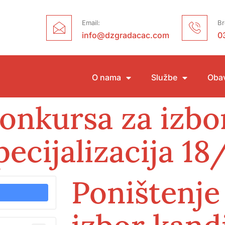
Email:
Br
info@dzgradacac.com
0
O nama
Službe
Obav
konkursa za izbo
pecijalizacija 1
Poništenje