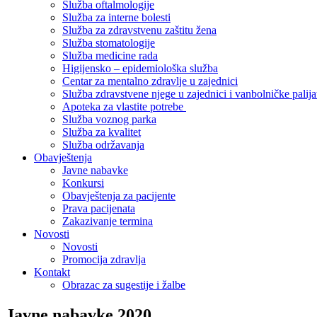
Služba oftalmologije
Služba za interne bolesti
Služba za zdravstvenu zaštitu žena
Služba stomatologije
Služba medicine rada
Higijensko – epidemiološka služba
Centar za mentalno zdravlje u zajednici
Služba zdravstvene njege u zajednici i vanbolničke palija
Apoteka za vlastite potrebe
Služba voznog parka
Služba za kvalitet
Služba održavanja
Obavještenja
Javne nabavke
Konkursi
Obavještenja za pacijente
Prava pacijenata
Zakazivanje termina
Novosti
Novosti
Promocija zdravlja
Kontakt
Obrazac za sugestije i žalbe
Javne nabavke 2020