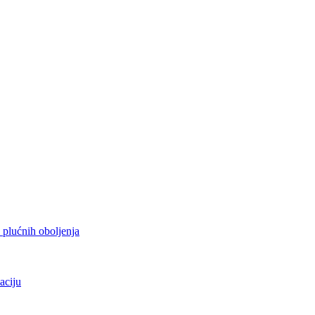
h plućnih oboljenja
aciju