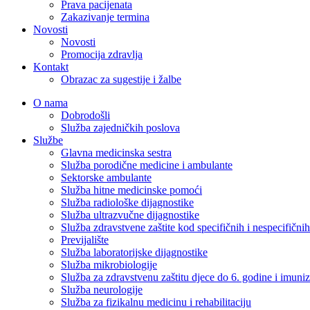
Prava pacijenata
Zakazivanje termina
Novosti
Novosti
Promocija zdravlja
Kontakt
Obrazac za sugestije i žalbe
O nama
Dobrodošli
Služba zajedničkih poslova
Službe
Glavna medicinska sestra
Služba porodične medicine i ambulante
Sektorske ambulante
Služba hitne medicinske pomoći
Služba radiološke dijagnostike
Služba ultrazvučne dijagnostike
Služba zdravstvene zaštite kod specifičnih i nespecifični
Previjalište
Služba laboratorijske dijagnostike
Služba mikrobiologije
Služba za zdravstvenu zaštitu djece do 6. godine i imuniz
Služba neurologije
Služba za fizikalnu medicinu i rehabilitaciju