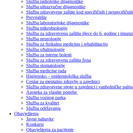
Služba radiološke dijagnostike
Služba ultrazvučne dijagnostike
Služba zdravstvene zaštite kod specifičnih i nespecifični
Previjalište
Služba laboratorijske dijagnostike
Služba mikrobiologije
Služba za zdravstvenu zaštitu djece do 6. godine i imuniz
Služba neurologije
Služba za fizikalnu medicinu i rehabilitaciju
Služba oftalmologije
Služba za interne bolesti
Služba za zdravstvenu zaštitu žena
Služba stomatologije
Služba medicine rada
Higijensko – epidemiološka služba
Centar za mentalno zdravlje u zajednici
Služba zdravstvene njege u zajednici i vanbolničke palija
Apoteka za vlastite potrebe
Služba voznog parka
Služba za kvalitet
Služba održavanja
Obavještenja
Javne nabavke
Konkursi
Obavještenja za pacijente