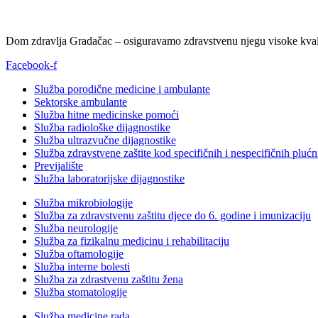
Dom zdravlja Gradačac – osiguravamo zdravstvenu njegu visoke kvali
Facebook-f
Služba porodične medicine i ambulante
Sektorske ambulante
Služba hitne medicinske pomoći
Služba radiološke dijagnostike
Služba ultrazvučne dijagnostike
Služba zdravstvene zaštite kod specifičnih i nespecifičnih plućn
Previjalište
Služba laboratorijske dijagnostike
Služba mikrobiologije
Služba za zdravstvenu zaštitu djece do 6. godine i imunizaciju
Služba neurologije
Služba za fizikalnu medicinu i rehabilitaciju
Služba oftamologije
Služba interne bolesti
Služba za zdrastvenu zaštitu žena
Služba stomatologije
Služba medicine rada