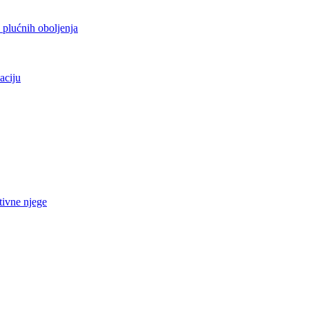
h plućnih oboljenja
aciju
tivne njege