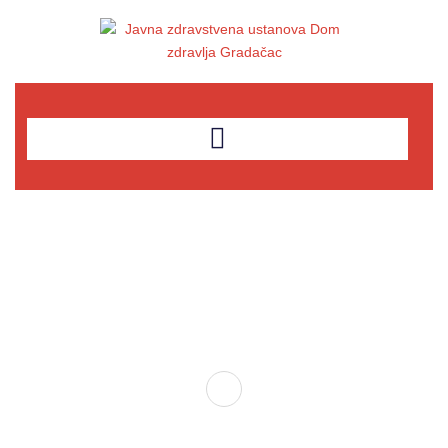
Dom zdravlja Gradačac – osiguravamo zdravstvenu skrb visoke
kvalitete svim našim pacijentima, uz pomoć stručnog medicinskog
osoblja i najnovije medicinske opreme.