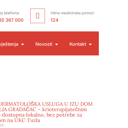
oj telefona:
Hitna medicinska pomoć:
35 367 000
124
ještenja
Novosti
Kontakt
DERMATOLOŠKA USLUGA U JZU DOM
JA GRADAČAC – krioterapijatečnim
 dostupna lokalno, bez potrebe za
om na UKC Tuzla
26.