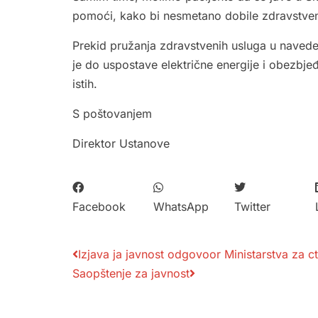
pomoći, kako bi nesmetano dobile zdravstven
Prekid pružanja zdravstvenih usluga u nave
je do uspostave električne energije i obezbje
istih.
S poštovanjem
Direktor Ustanove
Facebook
WhatsApp
Twitter
Izjava ja javnost odgovoor Ministarstva za ct
Saopštenje za javnost