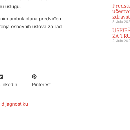
Predst
u uslugu.
učestv
zdravs
denim ambulantana predviđen
8. Jula 202
đenja osnovnih uslova za rad
USPJE
ZA TRU
2. Jula 202
LinkedIn
Pinterest
 dijagnostiku