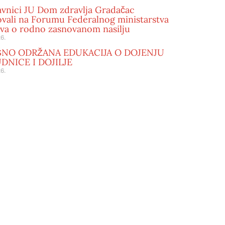
avnici JU Dom zdravlja Gradačac
ovali na Forumu Federalnog ministarstva
tva o rodno zasnovanom nasilju
6.
ŠNO ODRŽANA EDUKACIJA O DOJENJU
DNICE I DOJILJE
6.