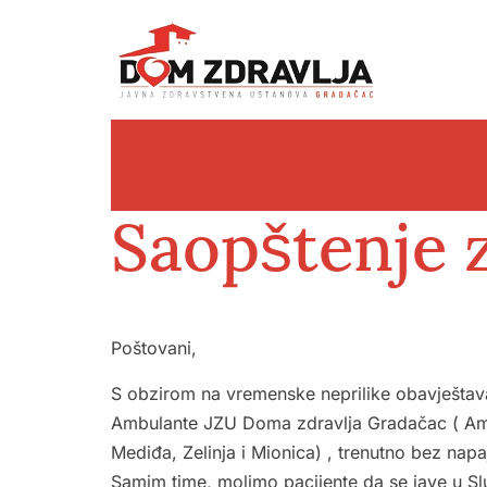
Saopštenje z
Poštovani,
S obzirom na vremenske neprilike obavještav
Ambulante JZU Doma zdravlja Gradačac ( Amb
Mediđa, Zelinja i Mionica) , trenutno bez napaj
Samim time, molimo pacijente da se jave u Sl