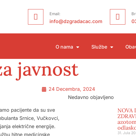
Email:
Br
info@dzgradacac.com
0
O nama
Službe
Obav
a javnost
24 Decembra, 2024
Nedavno objavljeno
amo pacijente da su sve
NOVA 
ZDRAVL
ulanta Srnice, Vučkovci,
azotom
anja električne energije.
odlask
31. Jula 20
užbu hitne medicinske