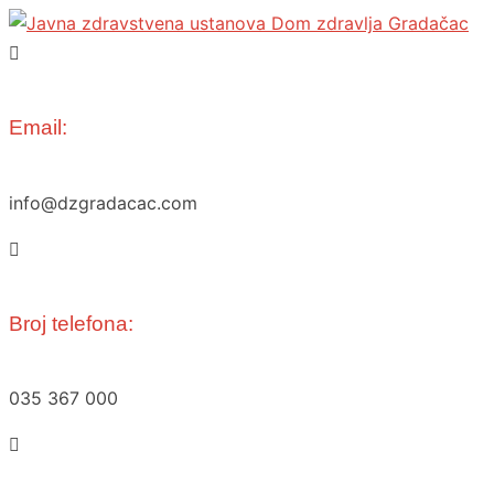
Skip
to
content
Email:
info@dzgradacac.com
Broj telefona:
035 367 000