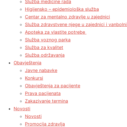
Služba medicine rada
Higijensko – epidemiološka služba
Centar za mentalno zdravlje u zajednici
Služba zdravstvene njege u zajednici i vanbolni
Apoteka za vlastite potrebe
Služba voznog parka
Služba za kvalitet
Služba održavanja
Obavještenja
Javne nabavke
Konkursi
Obavještenja za pacijente
Prava pacijenata
Zakazivanje termina
Novosti
Novosti
Promocija zdravlja