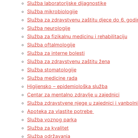
Služba laboratorijske dijagnostike
Služba mikrobiologije
Služba za zdravstvenu zaštitu djece do 6. godin
Služba neurologije
Služba za fizikalnu medicinu i rehabilitaciju
Služba oftalmologije
Služba za interne bolesti
Služba za zdravstvenu zaštitu žena
Služba stomatologije
Služba medicine rada
Higijensko – epidemiološka služba
Centar za mentalno zdravlje u zajednici
Služba zdravstvene njege u zajednici i vanbolni
Apoteka za vlastite potrebe
Služba voznog parka
Služba za kvalitet
Služba održavanja