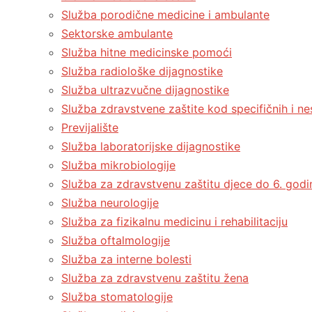
Služba porodične medicine i ambulante
Sektorske ambulante
Služba hitne medicinske pomoći
Služba radiološke dijagnostike
Služba ultrazvučne dijagnostike
Služba zdravstvene zaštite kod specifičnih i ne
Previjalište
Služba laboratorijske dijagnostike
Služba mikrobiologije
Služba za zdravstvenu zaštitu djece do 6. godin
Služba neurologije
Služba za fizikalnu medicinu i rehabilitaciju
Služba oftalmologije
Služba za interne bolesti
Služba za zdravstvenu zaštitu žena
Služba stomatologije