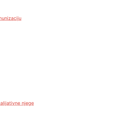
munizaciju
alijativne njege