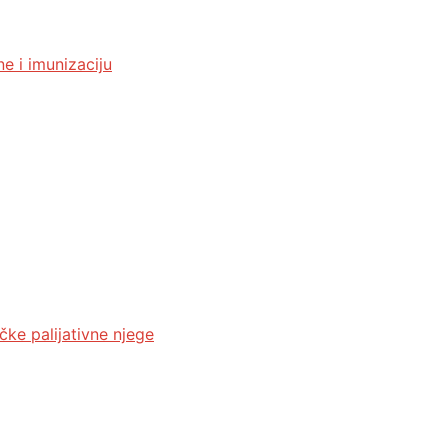
e i imunizaciju
čke palijativne njege