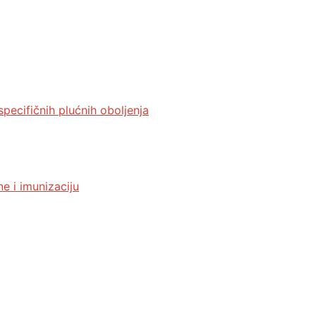
specifičnih plućnih oboljenja
e i imunizaciju