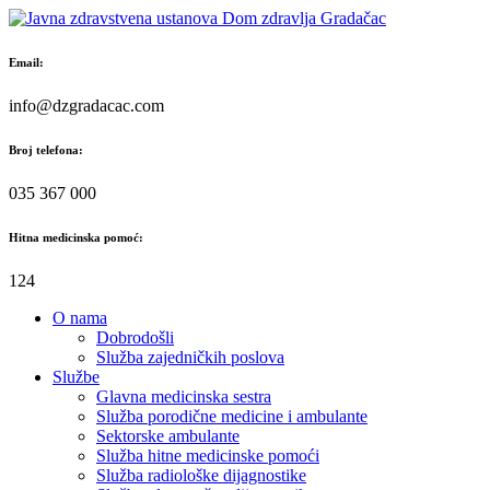
Skip
to
content
Email:
info@dzgradacac.com
Broj telefona:
035 367 000
Hitna medicinska pomoć:
124
O nama
Dobrodošli
Služba zajedničkih poslova
Službe
Glavna medicinska sestra
Služba porodične medicine i ambulante
Sektorske ambulante
Služba hitne medicinske pomoći
Služba radiološke dijagnostike