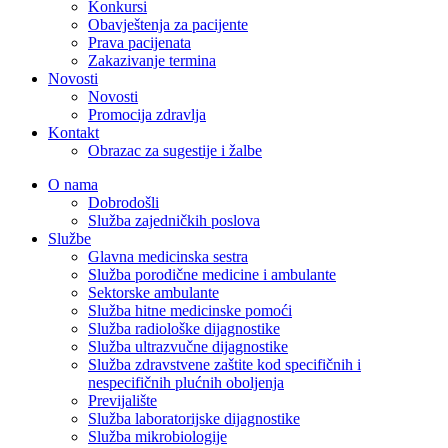
Konkursi
Obavještenja za pacijente
Prava pacijenata
Zakazivanje termina
Novosti
Novosti
Promocija zdravlja
Kontakt
Obrazac za sugestije i žalbe
O nama
Dobrodošli
Služba zajedničkih poslova
Službe
Glavna medicinska sestra
Služba porodične medicine i ambulante
Sektorske ambulante
Služba hitne medicinske pomoći
Služba radiološke dijagnostike
Služba ultrazvučne dijagnostike
Služba zdravstvene zaštite kod specifičnih i
nespecifičnih plućnih oboljenja
Previjalište
Služba laboratorijske dijagnostike
Služba mikrobiologije