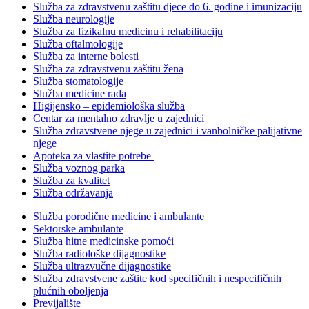
Služba za zdravstvenu zaštitu djece do 6. godine i imunizaciju
Služba neurologije
Služba za fizikalnu medicinu i rehabilitaciju
Služba oftalmologije
Služba za interne bolesti
Služba za zdravstvenu zaštitu žena
Služba stomatologije
Služba medicine rada
Higijensko – epidemiološka služba
Centar za mentalno zdravlje u zajednici
Služba zdravstvene njege u zajednici i vanbolničke palijativne
njege
Apoteka za vlastite potrebe
Služba voznog parka
Služba za kvalitet
Služba održavanja
Služba porodične medicine i ambulante
Sektorske ambulante
Služba hitne medicinske pomoći
Služba radiološke dijagnostike
Služba ultrazvučne dijagnostike
Služba zdravstvene zaštite kod specifičnih i nespecifičnih
plućnih oboljenja
Previjalište