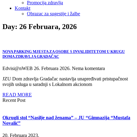
Promocija zdravlja
Kontakt
Obrazac za sugestije i žalbe
Day: 26 Februara, 2026
NOVA PARKING MJESTA ZA OSOBE S INVALIDITETOM U KRUGU
DOMA ZDRAVLJA GRADAČAC
Edvisi@nWEB
26. Februara 2026.
Nema komentara
JZU Dom zdravlja Gradačac nastavlja unapređivati pristupačnost
svojih usluga u saradnji s Lokalnom akcionom
READ MORE
Recent Post
Okrugli stol “Nasilje nad ženama” – JU “Gimnazija “Mustafa
Novalić”
20. Februara 2023.