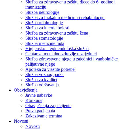
Služba za zdravstvenu zaštitu djece do 6. godine i
imunizaciju
Služba neurologije
Služba za fizikalnu medicinu i rehabilitaciju
Služba oftalmologije
Služba za interne bolesti
Služba za zdravstvenu zaštitu žena
Služba stomatologije
Služba medicine rada
Higijensko – epidemiološka služba
Centar za mentalno zdravlje u zajednici
Služba zdravstvene njege u zajednici i vanbolničke
palijativne njege
Apoteka za vlastite potrebe
Služba voznog parka
Služba za kvalitet
Služba održavanja
Obavještenja
Javne nabavke
Konkursi
Obavještenja za pacijente
Prava pacijenata
Zakazivanje termina
Novosti
Novosti