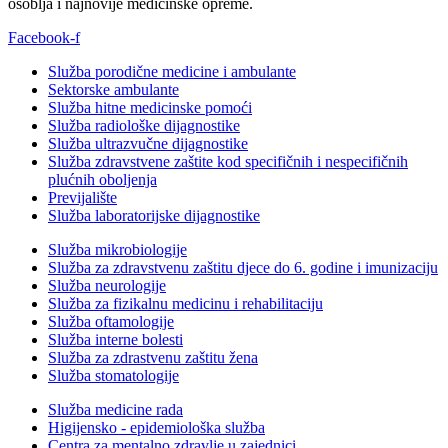
osoblja i najnovije medicinske opreme.
Facebook-f
Služba porodične medicine i ambulante
Sektorske ambulante
Služba hitne medicinske pomoći
Služba radiološke dijagnostike
Služba ultrazvučne dijagnostike
Služba zdravstvene zaštite kod specifičnih i nespecifičnih
plućnih oboljenja
Previjalište
Služba laboratorijske dijagnostike
Služba mikrobiologije
Služba za zdravstvenu zaštitu djece do 6. godine i imunizaciju
Služba neurologije
Služba za fizikalnu medicinu i rehabilitaciju
Služba oftamologije
Služba interne bolesti
Služba za zdrastvenu zaštitu žena
Služba stomatologije
Služba medicine rada
Higijensko - epidemiološka služba
Centra za mentalno zdravlje u zajednici