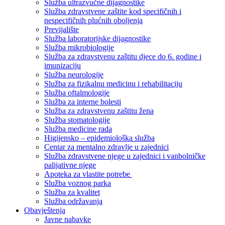
Služba ultrazvučne dijagnostike
Služba zdravstvene zaštite kod specifičnih i
nespecifičnih plućnih oboljenja
Previjalište
Služba laboratorijske dijagnostike
Služba mikrobiologije
Služba za zdravstvenu zaštitu djece do 6. godine i
imunizaciju
Služba neurologije
Služba za fizikalnu medicinu i rehabilitaciju
Služba oftalmologije
Služba za interne bolesti
Služba za zdravstvenu zaštitu žena
Služba stomatologije
Služba medicine rada
Higijensko – epidemiološka služba
Centar za mentalno zdravlje u zajednici
Služba zdravstvene njege u zajednici i vanbolničke
palijativne njege
Apoteka za vlastite potrebe
Služba voznog parka
Služba za kvalitet
Služba održavanja
Obavještenja
Javne nabavke