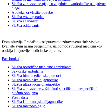
Služba zdravstvene njege u zajednici i vanbolničke palijativne
njege
Apoteka za vlastite potrebe
Služba voznog parka
Služba za kvalitet
Služba održavanja
Dom zdravlja Gradačac – osiguravamo zdravstvenu skrb visoke
kvalitete svim našim pacijentima, uz pomoć stručnog medicinskog
osoblja i najnovije medicinske opreme.
Facebook-f
Služba porodične medicine i ambulante
Sektorske ambulante
Služba hitne medicinske pomoći
Služba radiološke dijagnostike
Služba ultrazvučne dijagnostike
Služba zdravstvene zaštite kod specifičnih i nespecifičnih
plućnih oboljenja
Previjalište
Služba laboratorijske dijagnostike
Služba mikrobiologije