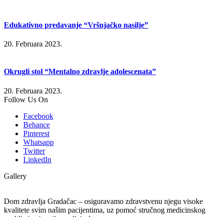
Edukativno predavanje “Vršnjačko nasilje”
20. Februara 2023.
Okrugli stol “Mentalno zdravlje adolescenata”
20. Februara 2023.
Follow Us On
Facebook
Behance
Pinterest
Whatsapp
Twitter
LinkedIn
Gallery
Dom zdravlja Gradačac – osiguravamo zdravstvenu njegu visoke
kvalitete svim našim pacijentima, uz pomoć stručnog medicinskog