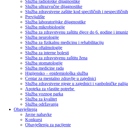
Služba radiološke dijagnostike
Služba ultrazvučne dijagnostike
Služba zdravstvene zaštite kod specifičnih i nespecifični
Previjalište
Služba laboratorijske dijagnostike
Služba mikrobiologije
Služba za zdravstvenu zaštitu djece do 6. godine i imuniz
Služba neurologije
Služba za fizikalnu medicinu i rehabilitaciju
Služba oftalmologije
Služba za interne bolesti
Služba za zdravstvenu zaštitu žena
Služba stomatologije
Služba medicine rada
Higijensko – epidemiološka služba
Centar za mentalno zdravlje u zajednici
Služba zdravstvene njege u zajednici i vanbolničke palija
Apoteka za vlastite potrebe
Služba voznog parka
Služba za kvalitet
Služba održavanja
Obavještenja
Javne nabavke
Konkursi
Obavještenja za pacijente