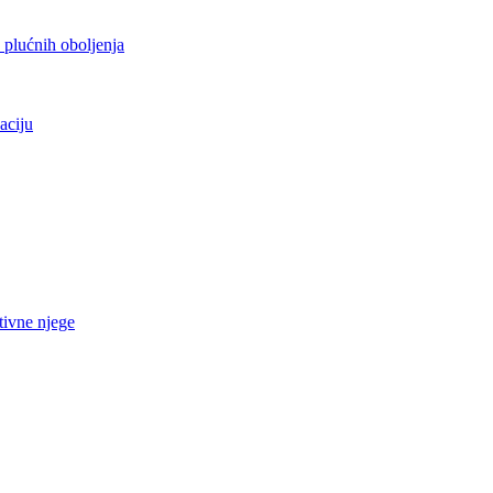
h plućnih oboljenja
aciju
tivne njege