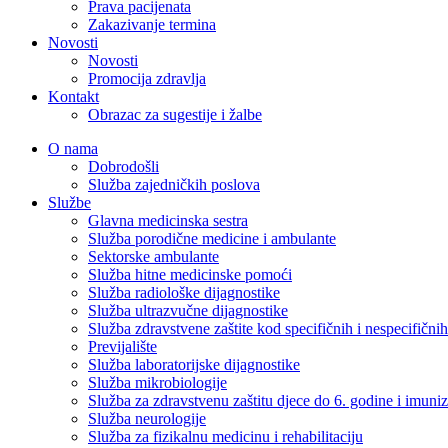
Prava pacijenata
Zakazivanje termina
Novosti
Novosti
Promocija zdravlja
Kontakt
Obrazac za sugestije i žalbe
O nama
Dobrodošli
Služba zajedničkih poslova
Službe
Glavna medicinska sestra
Služba porodične medicine i ambulante
Sektorske ambulante
Služba hitne medicinske pomoći
Služba radiološke dijagnostike
Služba ultrazvučne dijagnostike
Služba zdravstvene zaštite kod specifičnih i nespecifični
Previjalište
Služba laboratorijske dijagnostike
Služba mikrobiologije
Služba za zdravstvenu zaštitu djece do 6. godine i imuniz
Služba neurologije
Služba za fizikalnu medicinu i rehabilitaciju