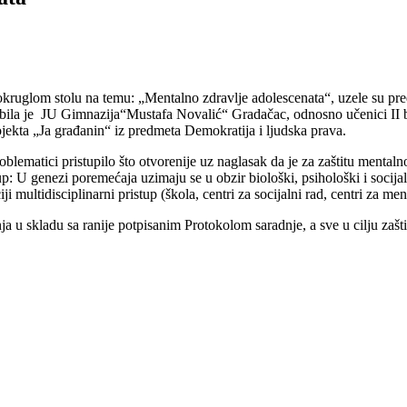
glom stolu na temu: „Mentalno zdravlje adolescenata“, uzele su preds
 bila je JU Gimnazija“Mustafa Novalić“ Gradačac, odnosno učenici II b
jekta „Ja građanin“ iz predmeta Demokratija i ljudska prava.
lematici pristupilo što otvorenije uz naglasak da je za zaštitu mentaln
: U genezi poremećaja uzimaju se u obzir biološki, psihološki i socijalni
ji multidisciplinarni pristup (škola, centri za socijalni rad, centri za me
a u skladu sa ranije potpisanim Protokolom saradnje, a sve u cilju zašt