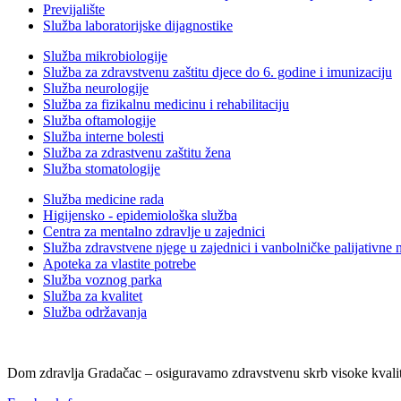
Previjalište
Služba laboratorijske dijagnostike
Služba mikrobiologije
Služba za zdravstvenu zaštitu djece do 6. godine i imunizaciju
Služba neurologije
Služba za fizikalnu medicinu i rehabilitaciju
Služba oftamologije
Služba interne bolesti
Služba za zdrastvenu zaštitu žena
Služba stomatologije
Služba medicine rada
Higijensko - epidemiološka služba
Centra za mentalno zdravlje u zajednici
Služba zdravstvene njege u zajednici i vanbolničke palijativne 
Apoteka za vlastite potrebe
Služba voznog parka
Služba za kvalitet
Služba održavanja
Dom zdravlja Gradačac – osiguravamo zdravstvenu skrb visoke kvalit