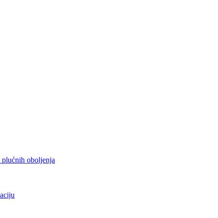
h plućnih oboljenja
aciju