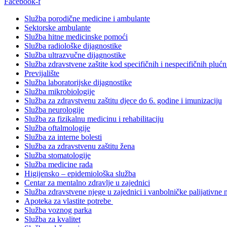
Facebook-f
Služba porodične medicine i ambulante
Sektorske ambulante
Služba hitne medicinske pomoći
Služba radiološke dijagnostike
Služba ultrazvučne dijagnostike
Služba zdravstvene zaštite kod specifičnih i nespecifičnih plućn
Previjalište
Služba laboratorijske dijagnostike
Služba mikrobiologije
Služba za zdravstvenu zaštitu djece do 6. godine i imunizaciju
Služba neurologije
Služba za fizikalnu medicinu i rehabilitaciju
Služba oftalmologije
Služba za interne bolesti
Služba za zdravstvenu zaštitu žena
Služba stomatologije
Služba medicine rada
Higijensko – epidemiološka služba
Centar za mentalno zdravlje u zajednici
Služba zdravstvene njege u zajednici i vanbolničke palijativne 
Apoteka za vlastite potrebe
Služba voznog parka
Služba za kvalitet