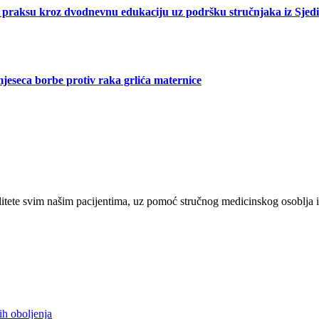
 praksu kroz dvodnevnu edukaciju uz podršku stručnjaka iz Sjed
eseca borbe protiv raka grlića maternice
tete svim našim pacijentima, uz pomoć stručnog medicinskog osoblja i
ih oboljenja