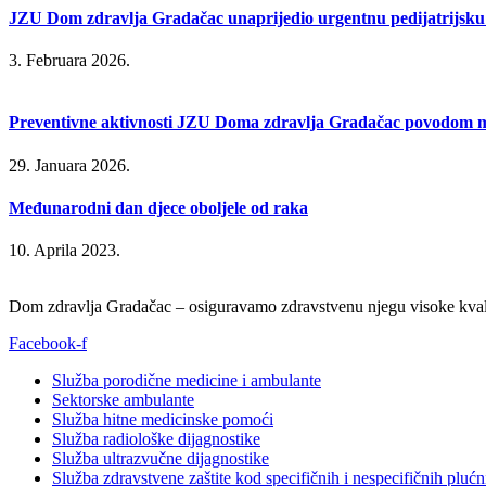
JZU Dom zdravlja Gradačac unaprijedio urgentnu pedijatrijsku
3. Februara 2026.
Preventivne aktivnosti JZU Doma zdravlja Gradačac povodom mj
29. Januara 2026.
Međunarodni dan djece oboljele od raka
10. Aprila 2023.
Dom zdravlja Gradačac – osiguravamo zdravstvenu njegu visoke kvali
Facebook-f
Služba porodične medicine i ambulante
Sektorske ambulante
Služba hitne medicinske pomoći
Služba radiološke dijagnostike
Služba ultrazvučne dijagnostike
Služba zdravstvene zaštite kod specifičnih i nespecifičnih plućn