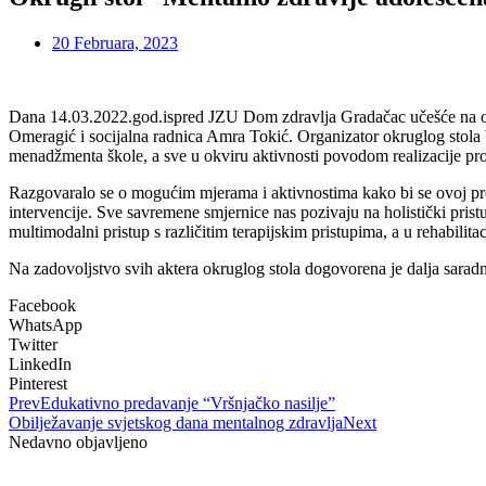
20 Februara, 2023
Dana 14.03.2022.god.ispred JZU Dom zdravlja Gradačac učešće na okru
Omeragić i socijalna radnica Amra Tokić. Organizator okruglog stola
menadžmenta škole, a sve u okviru aktivnosti povodom realizacije pro
Razgovaralo se o mogućim mjerama i aktivnostima kako bi se ovoj prob
intervencije. Sve savremene smjernice nas pozivaju na holistički pristup
multimodalni pristup s različitim terapijskim pristupima, a u rehabilitaci
Na zadovoljstvo svih aktera okruglog stola dogovorena je dalja saradnj
Facebook
WhatsApp
Twitter
LinkedIn
Pinterest
Prev
Edukativno predavanje “Vršnjačko nasilje”
Obilježavanje svjetskog dana mentalnog zdravlja
Next
Nedavno objavljeno