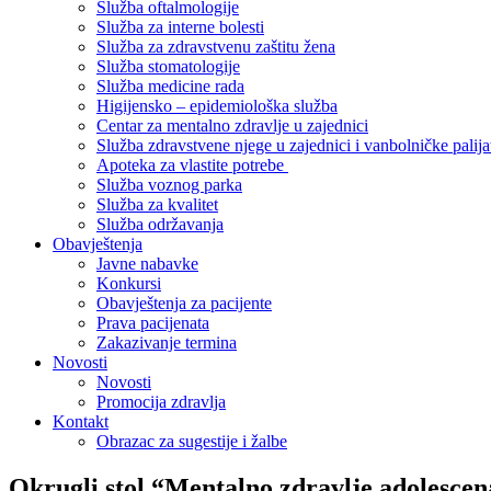
Služba oftalmologije
Služba za interne bolesti
Služba za zdravstvenu zaštitu žena
Služba stomatologije
Služba medicine rada
Higijensko – epidemiološka služba
Centar za mentalno zdravlje u zajednici
Služba zdravstvene njege u zajednici i vanbolničke palija
Apoteka za vlastite potrebe
Služba voznog parka
Služba za kvalitet
Služba održavanja
Obavještenja
Javne nabavke
Konkursi
Obavještenja za pacijente
Prava pacijenata
Zakazivanje termina
Novosti
Novosti
Promocija zdravlja
Kontakt
Obrazac za sugestije i žalbe
Okrugli stol “Mentalno zdravlje adolescen