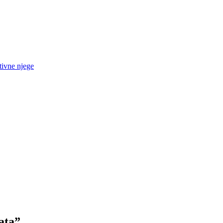
tivne njege
ata”