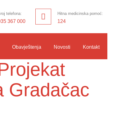
roj telefona:
Hitna medicinska pomoć:
035 367 000
124
Obavještenja
Novosti
Kontakt
Projekat
a Gradačac