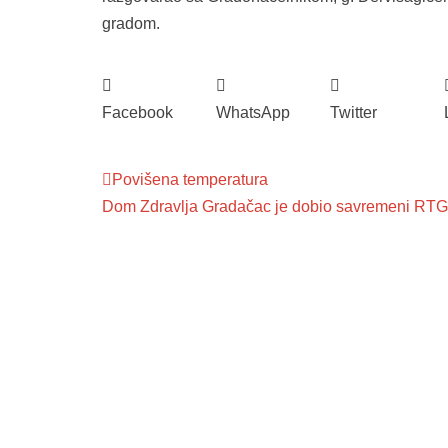
gradom.
Facebook
WhatsApp
Twitter
Povišena temperatura
Dom Zdravlja Gradačac je dobio savremeni RTG
Služba poro
ambulante
Dom zdravlja Gradačac –
Sektorske 
osiguravamo zdravstvenu njegu
Služba hit
visoke kvalitete svim našim
Služba radi
pacijentima, uz pomoć stručnog
medicinskog osoblja i najnovije
Služba ultr
medicinske opreme.
Služba zdra