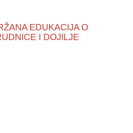
ŽANA EDUKACIJA O
UDNICE I DOJILJE
Služba medicine rada
e do
Higijensko - epidemiološka služba
Centra za mentalno zdravlje u zajednici
Služba zdravstvene njege u zajednici i
vanbolničke palijativne njege
Apoteka za vlastite potrebe
Služba voznog parka