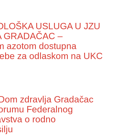
LOŠKA USLUGA U JZU
A GRADAČAC –
nim azotom dostupna
trebe za odlaskom na UKC
 Dom zdravlja Gradačac
Forumu Federalnog
avstva o rodno
lju