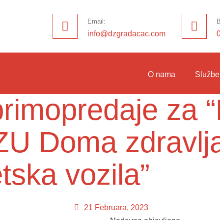
Email:
B
info@dzgradacac.com
O nama
Službe
rimopredaje za “
ZU Doma zdravlj
tska vozila”
21 Februara, 2023