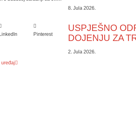
8. Jula 2026.
USPJEŠNO ODR
LinkedIn
Pinterest
DOJENJU ZA TR
2. Jula 2026.
 uređaj
dične medicine i
Služba mikrobiologije
Služba za zdravstvenu zaštitu djec
ambulante
6. godine i imunizaciju
ne medicinske pomoći
Služba neurologije
ološke dijagnostike
Služba za fizikalnu medicinu i
rehabilitaciju
azvučne dijagnostike
Služba oftamologije
vstvene zaštite kod