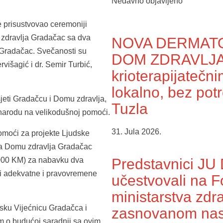
Nedavno objavljeno
 prisustvovao ceremoniji
zdravlja Gradačac sa dva
NOVA DERMATO
a Gradačac. Svečanosti su
DOM ZDRAVLJ
višagić i dr. Semir Turbić,
krioterapijateč
lokalno, bez po
eti Gradačcu i Domu zdravlja,
Tuzla
 narodu na velikodušnoj pomoći.
31. Jula 2026.
moći za projekte Ljudske
la Domu zdravlja Gradačac
,000 KM) za nabavku dva
Predstavnici JU
ti adekvatne i pravovremene
učestvovali na 
ministarstva zdr
dsku Vijećnicu Gradačca i
zasnovanom nasi
 o budućoj saradnji sa ovim