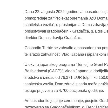
Dana 22. augusta 2022. godine, ambasador Ito je
primopredaje za “Projekat opremanja JZU Doma 
sanitetska vozila“, u prostorijama Doma zdravlj
prisustvovali gradonačelnik Gradačca, g. Edis Der
direktor Doma zdravlja Gradačac.
Gospodin Turbić se zahvalio ambasadoru na posj
te izrazio zahvalnosti Vladi Japana i japanskom
U okviru japanskog programa “Temeljne Grant Po
Bezbjednosti (GAGP)“, Vlada Japana je dodijeli
sredstva u iznosu od 76,371 EUR (otprilike 150
sanitetska vozila. Dom zdravlja sada može pruži
usluge prijevoza za 4,700 pacijenata godišnje.
Ambasador Ito je, prije ceremonije, posjetio Gra
razgovarao sa Gradonačelnikom, g. Dervišagićem