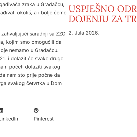
zagađivača zraka u Gradačcu,
USPJEŠNO ODR
ađivati okoliš, a i bolje ćemo
DOJENJU ZA TR
2. Jula 2026.
ahvaljujući saradnji sa ZZO
la, kojim smo omogućili da
 koje nemamo u Gradačcu.
1. i dolazit će svake druge
nam početi dolaziti svakog
da nam sto prije počne da
urga svakog četvrtka u Dom
LinkedIn
Pinterest