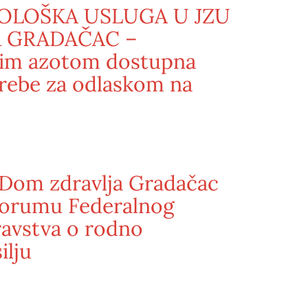
LOŠKA USLUGA U JZU
 GRADAČAC –
čnim azotom dostupna
trebe za odlaskom na
 Dom zdravlja Gradačac
 Forumu Federalnog
ravstva o rodno
ilju