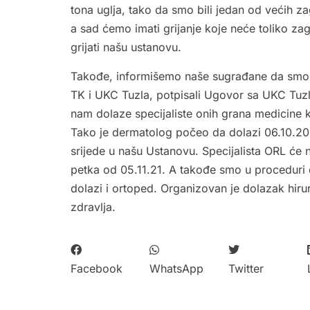
tona uglja, tako da smo bili jedan od većih 
a sad ćemo imati grijanje koje neće toliko zag
grijati našu ustanovu.
Takođe, informišemo naše sugrađane da smo z
TK i UKC Tuzla, potpisali Ugovor sa UKC Tuz
nam dolaze specijaliste onih grana medicine
Tako je dermatolog počeo da dolazi 06.10.202
srijede u našu Ustanovu. Specijalista ORL će 
petka od 05.11.21. A takođe smo u proceduri 
dolazi i ortoped. Organizovan je dolazak hir
zdravlja.
Facebook
WhatsApp
Twitter