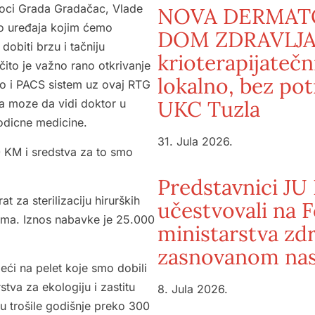
moci Grada Gradačac, Vlade
NOVA DERMATO
io uređaja kojim ćemo
DOM ZDRAVLJA
obiti brzu i tačniju
krioterapijate
čito je važno rano otkrivanje
lokalno, bez po
mo i PACS sistem uz ovaj RTG
UKC Tuzla
a moze da vidi doktor u
odicne medicine.
31. Jula 2026.
0 KM i sredstva za to smo
Predstavnici JU
t za sterilizaciju hirurških
učestvovali na
tvima. Iznos nabavke je 25.000
ministarstva zd
zasnovanom nas
eći na pelet koje smo dobili
stva za ekologiju i zastitu
8. Jula 2026.
su trošile godišnje preko 300