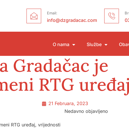
Email:
Br
info@dzgradacac.com
0
O nama
Službe
Obav
a Gradačac je
meni RTG uređa
21 Februara, 2023
Nedavno objavljeno
eni RTG uređaj, vrijednosti