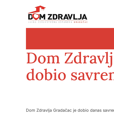
Dom Zdravlj
dobio savre
Dom Zdravlja Gradačac je
dobio danas savrem