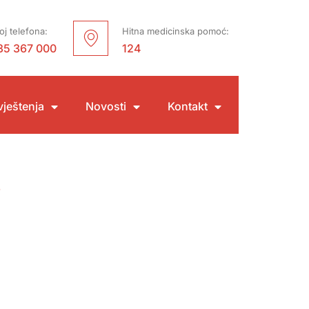
oj telefona:
Hitna medicinska pomoć:
35 367 000
124
ještenja
Novosti
Kontakt
j