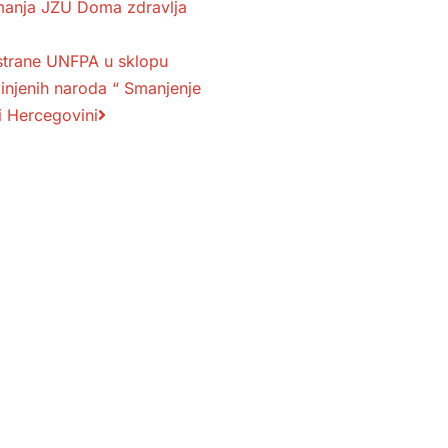
manja JZU Doma zdravlja
strane UNFPA u sklopu
injenih naroda “ Smanjenje
 i Hercegovini
odične medicine i
Služba mikrobiologije
Služba za zdravstvenu zaštitu dj
 ambulante
do 6. godine i imunizaciju
ne medicinske pomoći
Služba neurologije
iološke dijagnostike
Služba za fizikalnu medicinu i
rehabilitaciju
razvučne dijagnostike
Služba oftamologije
avstvene zaštite kod
 i nespecifičnih
Služba interne bolesti
oljenja
Služba za zdrastvenu zaštitu žen
Služba stomatologije
oratorijske