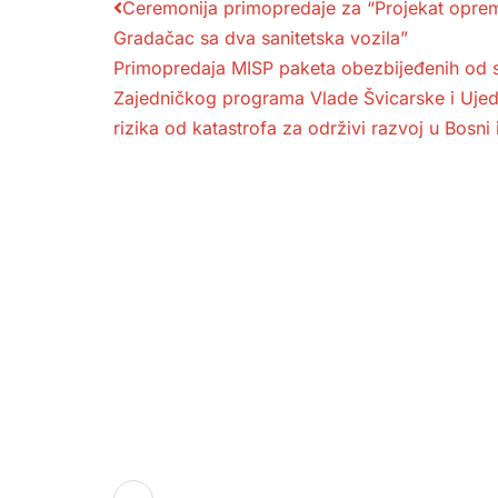
Ceremonija primopredaje za “Projekat opre
Gradačac sa dva sanitetska vozila”
Primopredaja MISP paketa obezbijeđenih od 
Zajedničkog programa Vlade Švicarske i Ujed
rizika od katastrofa za održivi razvoj u Bosni
Služba por
ambulante
Sektorske
Služba hit
Dom zdravlja Gradačac –
Služba rad
osiguravamo zdravstvenu njegu
Služba ult
visoke kvalitete svim našim
pacijentima, uz pomoć stručnog
Služba zdr
medicinskog osoblja i najnovije
specifičnih
plućnih ob
medicinske opreme.
Previjalište
Služba lab