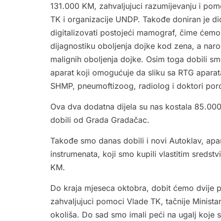
131.000 KM, zahvaljujuci razumijevanju i po
TK i organizacije UNDP. Takođe doniran je d
digitalizovati postojeći mamograf, čime ćemo d
dijagnostiku oboljenja dojke kod zena, a naro
malignih oboljenja dojke. Osim toga dobili s
aparat koji omogućuje da sliku sa RTG aparat
SHMP, pneumoftizoog, radiolog i doktori por
Ova dva dodatna dijela su nas kostala 85.00
dobili od Grada Gradačac.
Takođe smo danas dobili i novi Autoklav, apara
instrumenata, koji smo kupili vlastitim sreds
KM.
Do kraja mjeseca oktobra, dobit ćemo dvije p
zahvaljujuci pomoci Vlade TK, tačnije Ministar
okoliša. Do sad smo imali peći na ugalj koje 