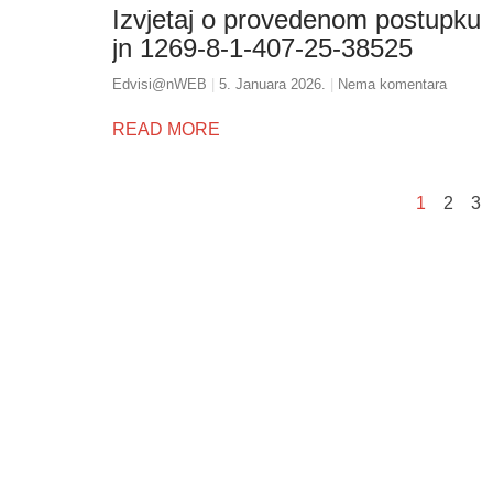
Izvjetaj o provedenom postupku
jn 1269-8-1-407-25-38525
Edvisi@nWEB
5. Januara 2026.
Nema komentara
READ MORE
1
2
3
Služba poro
ambulante
Dom zdravlja Gradačac –
Sektorske 
osiguravamo zdravstvenu njegu
Služba hit