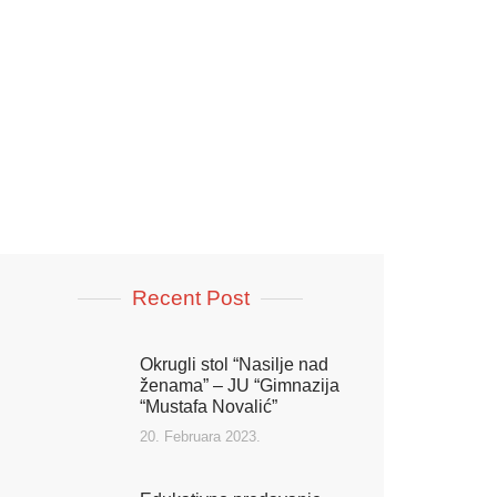
Recent Post
Okrugli stol “Nasilje nad
ženama” – JU “Gimnazija
“Mustafa Novalić”
20. Februara 2023.