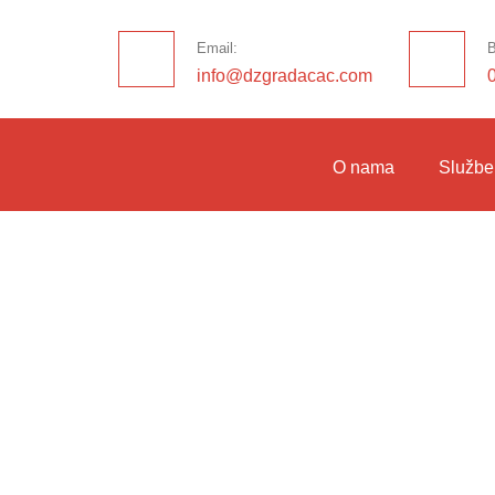
Email:
B
info@dzgradacac.com
O nama
Službe
ategory: Decemb