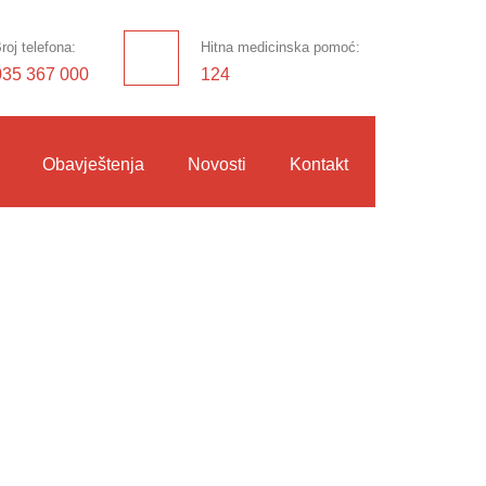
roj telefona:
Hitna medicinska pomoć:
035 367 000
124
Obavještenja
Novosti
Kontakt
ar