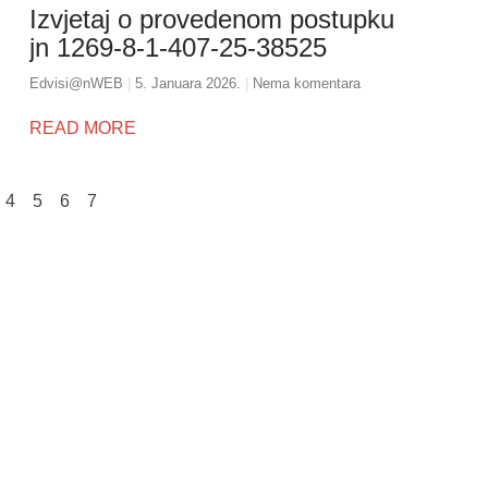
Izvjetaj o provedenom postupku
jn 1269-8-1-407-25-38525
Edvisi@nWEB
5. Januara 2026.
Nema komentara
READ MORE
4
5
6
7
dične medicine i
Služba mikrobiologije
Služba za zdravstvenu zaštitu djec
ambulante
6. godine i imunizaciju
ne medicinske pomoći
Služba neurologije