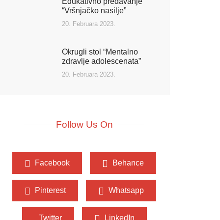
Edukativno predavanje
“Vršnjačko nasilje”
20. Februara 2023.
Okrugli stol “Mentalno
zdravlje adolescenata”
20. Februara 2023.
Follow Us On
Facebook
Behance
Pinterest
Whatsapp
Twitter
LinkedIn