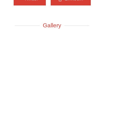
Gallery
Služba medicine rada
e do
Higijensko - epidemiološka služba
Centra za mentalno zdravlje u zajednici