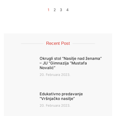
1
2
3
4
Recent Post
Okrugli stol “Nasilje nad ženama”
– JU “Gimnazija “Mustafa
Novalić”
20. Februara 2023.
Edukativno predavanje
“Vršnjačko nasilje”
20. Februara 2023.