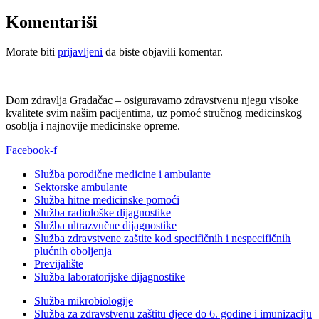
Komentariši
Morate biti
prijavljeni
da biste objavili komentar.
Dom zdravlja Gradačac – osiguravamo zdravstvenu njegu visoke
kvalitete svim našim pacijentima, uz pomoć stručnog medicinskog
osoblja i najnovije medicinske opreme.
Facebook-f
Služba porodične medicine i ambulante
Sektorske ambulante
Služba hitne medicinske pomoći
Služba radiološke dijagnostike
Služba ultrazvučne dijagnostike
Služba zdravstvene zaštite kod specifičnih i nespecifičnih
plućnih oboljenja
Previjalište
Služba laboratorijske dijagnostike
Služba mikrobiologije
Služba za zdravstvenu zaštitu djece do 6. godine i imunizaciju