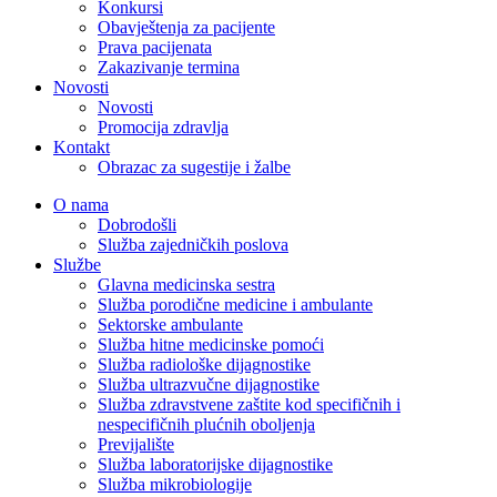
Konkursi
Obavještenja za pacijente
Prava pacijenata
Zakazivanje termina
Novosti
Novosti
Promocija zdravlja
Kontakt
Obrazac za sugestije i žalbe
O nama
Dobrodošli
Služba zajedničkih poslova
Službe
Glavna medicinska sestra
Služba porodične medicine i ambulante
Sektorske ambulante
Služba hitne medicinske pomoći
Služba radiološke dijagnostike
Služba ultrazvučne dijagnostike
Služba zdravstvene zaštite kod specifičnih i
nespecifičnih plućnih oboljenja
Previjalište
Služba laboratorijske dijagnostike
Služba mikrobiologije