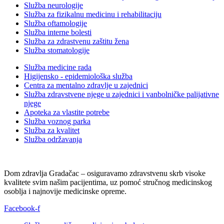
Služba neurologije
Služba za fizikalnu medicinu i rehabilitaciju
Služba oftamologije
Služba interne bolesti
Služba za zdrastvenu zaštitu žena
Služba stomatologije
Služba medicine rada
Higijensko - epidemiološka služba
Centra za mentalno zdravlje u zajednici
Služba zdravstvene njege u zajednici i vanbolničke palijativne
njege
Apoteka za vlastite potrebe
Služba voznog parka
Služba za kvalitet
Služba održavanja
Dom zdravlja Gradačac – osiguravamo zdravstvenu skrb visoke
kvalitete svim našim pacijentima, uz pomoć stručnog medicinskog
osoblja i najnovije medicinske opreme.
Facebook-f