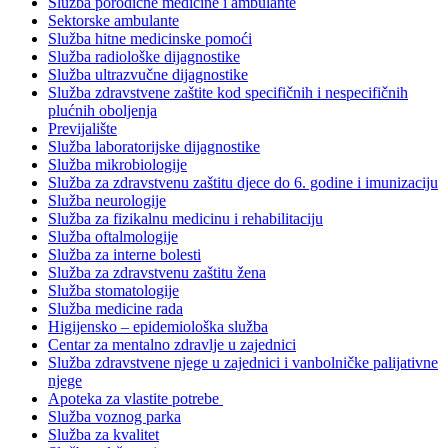
Služba porodične medicine i ambulante
Sektorske ambulante
Služba hitne medicinske pomoći
Služba radiološke dijagnostike
Služba ultrazvučne dijagnostike
Služba zdravstvene zaštite kod specifičnih i nespecifičnih
plućnih oboljenja
Previjalište
Služba laboratorijske dijagnostike
Služba mikrobiologije
Služba za zdravstvenu zaštitu djece do 6. godine i imunizaciju
Služba neurologije
Služba za fizikalnu medicinu i rehabilitaciju
Služba oftalmologije
Služba za interne bolesti
Služba za zdravstvenu zaštitu žena
Služba stomatologije
Služba medicine rada
Higijensko – epidemiološka služba
Centar za mentalno zdravlje u zajednici
Služba zdravstvene njege u zajednici i vanbolničke palijativne
njege
Apoteka za vlastite potrebe
Služba voznog parka
Služba za kvalitet