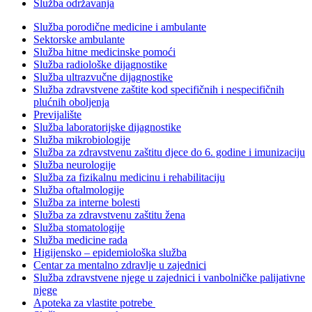
Služba održavanja
Služba porodične medicine i ambulante
Sektorske ambulante
Služba hitne medicinske pomoći
Služba radiološke dijagnostike
Služba ultrazvučne dijagnostike
Služba zdravstvene zaštite kod specifičnih i nespecifičnih
plućnih oboljenja
Previjalište
Služba laboratorijske dijagnostike
Služba mikrobiologije
Služba za zdravstvenu zaštitu djece do 6. godine i imunizaciju
Služba neurologije
Služba za fizikalnu medicinu i rehabilitaciju
Služba oftalmologije
Služba za interne bolesti
Služba za zdravstvenu zaštitu žena
Služba stomatologije
Služba medicine rada
Higijensko – epidemiološka služba
Centar za mentalno zdravlje u zajednici
Služba zdravstvene njege u zajednici i vanbolničke palijativne
njege
Apoteka za vlastite potrebe