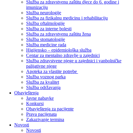
Služba za zdravstvenu zaštitu djece do 6. godine i
imunizaciju
Služba neurologije
Služba za fizikalnu medicinu i rehabilitaciju
Služba oftalmologije
Služba za interne bolesti
Služba za zdravstvenu zaštitu žena
Služba stomatologije
Služba medicine rada
Higijensko – epidemiološka služba
Centar za mentalno zdravlje u zajednici
Služba zdravstvene njege u zajednici i vanbolničke
palijativne njege
Apoteka za vlastite potrebe
Služba voznog parka
Služba za kvalitet
Služba održavanja
Obavještenja
Javne nabavke
Konkursi
Obavještenja za pacijente
Prava pacijenata
Zakazivanje termina
Novosti
Novosti