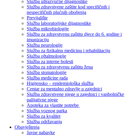
Služba ultrazvučne dijagnostike
Služba zdravstvene zaštite kod specifičnih i
nespecifičnih plućnih oboljenja
Previjalište
Služba laboratorijske dijagnostike
Služba mikrobiologije
Služba za zdravstvenu zaštitu djece do 6. godine i
imunizaciju
Služba neurologije
Služba za fizikalnu medicinu i rehabilitaciju
Služba oftalmologije
Služba za interne bolesti
Služba za zdravstvenu zaštitu žena
Služba stomatologije
Služba medicine rada
Higijensko – epidemiološka služba
Centar za mentalno zdravlje u zajednici
Služba zdravstvene njege u zajednici i vanbolničke
palijativne njege
Apoteka za vlastite potrebe
Služba voznog parka
Služba za kvalitet
Služba održavanja
Obavještenja
Javne nabavke