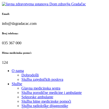
Skip
to
content
Email:
info@dzgradacac.com
Broj telefona:
035 367 000
Hitna medicinska pomoć:
124
O nama
Dobrodošli
Služba zajedničkih poslova
Službe
Glavna medicinska sestra
Služba porodične medicine i ambulante
Sektorske ambulante
Služba hitne medicinske pomoći
Služba radiološke dijagnostike