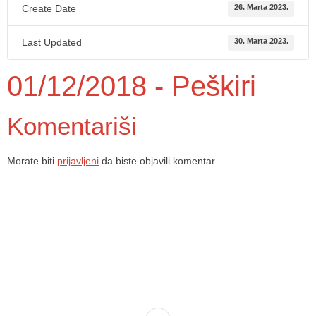
Create Date
26. Marta 2023.
Last Updated
30. Marta 2023.
01/12/2018 - Peškiri
Komentariši
Morate biti
prijavljeni
da biste objavili komentar.
Dom zdravlja Gradačac – osiguravamo zdravstvenu skrb visoke
kvalitete svim našim pacijentima, uz pomoć stručnog medicinskog
osoblja i najnovije medicinske opreme.