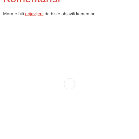
Morate biti
prijavljeni
da biste objavili komentar.
Dom zdravlja Gradačac – osiguravamo zdravstvenu skrb visoke
kvalitete svim našim pacijentima, uz pomoć stručnog medicinskog
osoblja i najnovije medicinske opreme.
Služba porodične medicine i ambulante
Sektorske ambulante
Služba hitne medicinske pomoći
Služba radiološke dijagnostike
Služba ultrazvučne dijagnostike