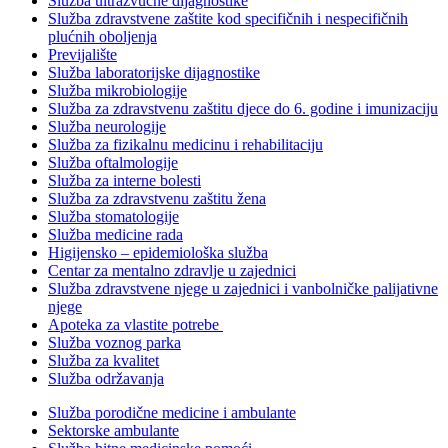
Služba ultrazvučne dijagnostike
Služba zdravstvene zaštite kod specifičnih i nespecifičnih
plućnih oboljenja
Previjalište
Služba laboratorijske dijagnostike
Služba mikrobiologije
Služba za zdravstvenu zaštitu djece do 6. godine i imunizaciju
Služba neurologije
Služba za fizikalnu medicinu i rehabilitaciju
Služba oftalmologije
Služba za interne bolesti
Služba za zdravstvenu zaštitu žena
Služba stomatologije
Služba medicine rada
Higijensko – epidemiološka služba
Centar za mentalno zdravlje u zajednici
Služba zdravstvene njege u zajednici i vanbolničke palijativne
njege
Apoteka za vlastite potrebe
Služba voznog parka
Služba za kvalitet
Služba održavanja
Služba porodične medicine i ambulante
Sektorske ambulante