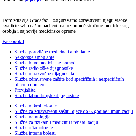
Dom zdravlja Gradačac – osiguravamo zdravstvenu njegu visoke
kvalitete svim našim pacijentima, uz pomoć stručnog medicinskog
osoblja i najnovije medicinske opreme.
Facebook-f
Služba porodične medicine i ambulante
Sektorske ambulante
Služba hitne medicinske pomoći
Služba radiološke dijagnostike
Služba ultrazvučne dijagnostike
Služba zdravstvene zaštite kod specifičnih i nespecifičnih
plućnih oboljenja
Previjalište
Služba laboratorijske dijagnostike
Služba mikrobiologije
Služba za zdravstvenu zaštitu djece do 6. godine i imunizaciju
Služba neurologije
Služba za fizikalnu medicinu i rehabilitaciju
Služba oftamologije
Služba interne bolesti