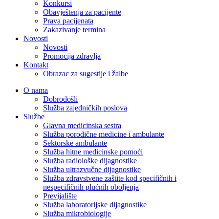
Konkursi
Obavještenja za pacijente
Prava pacijenata
Zakazivanje termina
Novosti
Novosti
Promocija zdravlja
Kontakt
Obrazac za sugestije i žalbe
O nama
Dobrodošli
Služba zajedničkih poslova
Službe
Glavna medicinska sestra
Služba porodične medicine i ambulante
Sektorske ambulante
Služba hitne medicinske pomoći
Služba radiološke dijagnostike
Služba ultrazvučne dijagnostike
Služba zdravstvene zaštite kod specifičnih i
nespecifičnih plućnih oboljenja
Previjalište
Služba laboratorijske dijagnostike
Služba mikrobiologije