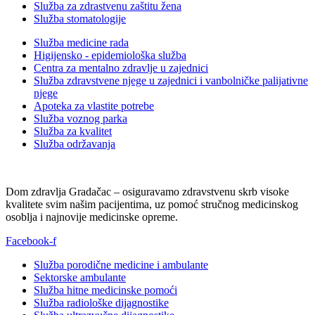
Služba za zdrastvenu zaštitu žena
Služba stomatologije
Služba medicine rada
Higijensko - epidemiološka služba
Centra za mentalno zdravlje u zajednici
Služba zdravstvene njege u zajednici i vanbolničke palijativne
njege
Apoteka za vlastite potrebe
Služba voznog parka
Služba za kvalitet
Služba održavanja
Dom zdravlja Gradačac – osiguravamo zdravstvenu skrb visoke
kvalitete svim našim pacijentima, uz pomoć stručnog medicinskog
osoblja i najnovije medicinske opreme.
Facebook-f
Služba porodične medicine i ambulante
Sektorske ambulante
Služba hitne medicinske pomoći
Služba radiološke dijagnostike