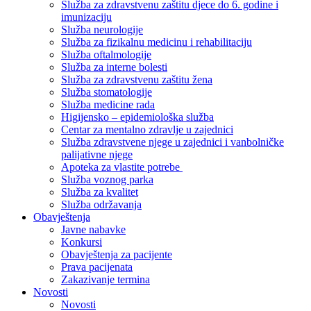
Služba za zdravstvenu zaštitu djece do 6. godine i
imunizaciju
Služba neurologije
Služba za fizikalnu medicinu i rehabilitaciju
Služba oftalmologije
Služba za interne bolesti
Služba za zdravstvenu zaštitu žena
Služba stomatologije
Služba medicine rada
Higijensko – epidemiološka služba
Centar za mentalno zdravlje u zajednici
Služba zdravstvene njege u zajednici i vanbolničke
palijativne njege
Apoteka za vlastite potrebe
Služba voznog parka
Služba za kvalitet
Služba održavanja
Obavještenja
Javne nabavke
Konkursi
Obavještenja za pacijente
Prava pacijenata
Zakazivanje termina
Novosti
Novosti