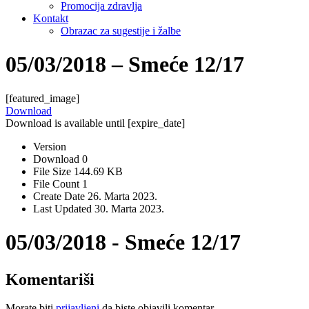
Promocija zdravlja
Kontakt
Obrazac za sugestije i žalbe
05/03/2018 – Smeće 12/17
[featured_image]
Download
Download is available until [expire_date]
Version
Download
0
File Size
144.69 KB
File Count
1
Create Date
26. Marta 2023.
Last Updated
30. Marta 2023.
05/03/2018 - Smeće 12/17
Komentariši
Morate biti
prijavljeni
da biste objavili komentar.