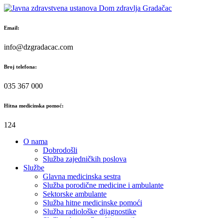
Skip
to
content
Email:
info@dzgradacac.com
Broj telefona:
035 367 000
Hitna medicinska pomoć:
124
O nama
Dobrodošli
Služba zajedničkih poslova
Službe
Glavna medicinska sestra
Služba porodične medicine i ambulante
Sektorske ambulante
Služba hitne medicinske pomoći
Služba radiološke dijagnostike