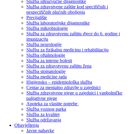
Služba ultrazvučne dijagnostike
Služba zdravstvene zaštite kod specifičnih i
nespecifičnih plućnih oboljenja
Previjalište
Služba laboratorijske dijagnostike
Služba mikrobiologije
Služba za zdravstvenu zaštitu djece do 6. godine i
imunizaciju
Služba neurologije
Služba za fizikalnu medicinu i rehabilitaciju
Služba oftalmologije
Služba za interne bolesti
Služba za zdravstvenu zaštitu žena
Služba stomatologije
Služba medicine rada
Higijensko – epidemiološka služba
Centar za mentalno zdravlje u zajednici
Služba zdravstvene njege u zajednici i vanbolničke
palijativne njege
Apoteka za vlastite potrebe
Služba voznog parka
Služba za kvalitet
Služba održavanja
Obavještenja
Javne nabavke