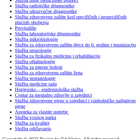
Služba hitne medicinske pomoći
Služba radiološke dijagnostike
Služba ultrazvučne dijagnostike
Služba zdravstvene zaštite kod specifičnih i nespecifičnih
plućnih oboljenja
Previjalište
Služba laboratorijske dijagnostike
Služba mikrobiologije
Služba za zdravstvenu zaštitu djece do 6. godine i imunizaciju
Služba neurologije
Služba za fizikalnu medicinu i rehabilitaciju
Služba oftalmologije
Služba za interne bolesti
Služba za zdravstvenu zaštitu žena
Služba stomatologije
Služba medicine rada
Higijensko – epidemiološka služba
Centar za mentalno zdravlje u zajednici
Služba zdravstvene njege u zajednici i vanbolničke palijativne
njege
Apoteka za vlastite potrebe
Služba voznog parka
Služba za kvalitet
Služba održavanja