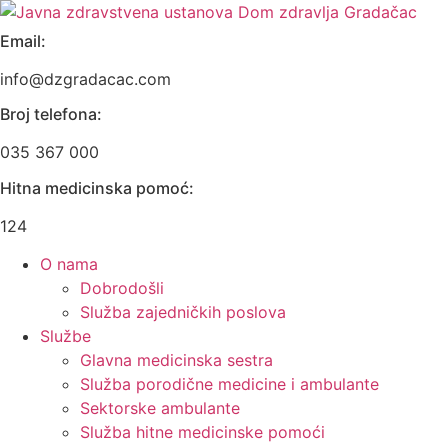
Skip
to
Email:
content
info@dzgradacac.com
Broj telefona:
035 367 000
Hitna medicinska pomoć:
124
O nama
Dobrodošli
Služba zajedničkih poslova
Službe
Glavna medicinska sestra
Služba porodične medicine i ambulante
Sektorske ambulante
Služba hitne medicinske pomoći