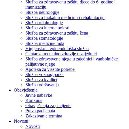
Služba za zdravstvenu zaštitu djece do 6. godine i
imunizaciju
Služba neurologije
Služba za fizikalnu medicinu i rehabilitaciju
Služba oftalmologije
Služba za interne bolesti
Služba za zdravstvenu zaštitu žena
Služba stomatologije
Služba medicine rada
Higijensko – epidemiološka služba
Centar za mentalno zdravlje u zajednici
Služba zdravstvene njege u zajednici i vanbolničke
palijativne njege
Apoteka za vlastite potrebe
Služba voznog parka
Služba za kvalitet
Služba održavanja
Obavještenja
Javne nabavke
Konkursi
Obavještenja za pacijente
Prava pacijenata
Zakazivanje termina
Novosti
Novosti