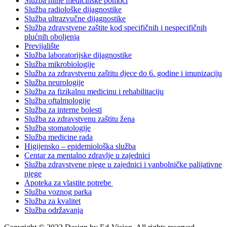
Služba hitne medicinske pomoći
Služba radiološke dijagnostike
Služba ultrazvučne dijagnostike
Služba zdravstvene zaštite kod specifičnih i nespecifičnih
plućnih oboljenja
Previjalište
Služba laboratorijske dijagnostike
Služba mikrobiologije
Služba za zdravstvenu zaštitu djece do 6. godine i imunizaciju
Služba neurologije
Služba za fizikalnu medicinu i rehabilitaciju
Služba oftalmologije
Služba za interne bolesti
Služba za zdravstvenu zaštitu žena
Služba stomatologije
Služba medicine rada
Higijensko – epidemiološka služba
Centar za mentalno zdravlje u zajednici
Služba zdravstvene njege u zajednici i vanbolničke palijativne
njege
Apoteka za vlastite potrebe
Služba voznog parka
Služba za kvalitet
Služba održavanja