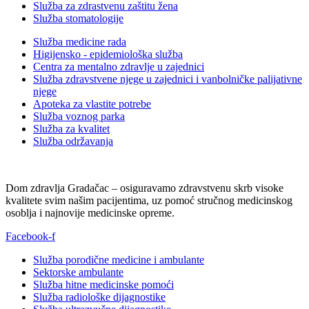
Služba za zdrastvenu zaštitu žena
Služba stomatologije
Služba medicine rada
Higijensko - epidemiološka služba
Centra za mentalno zdravlje u zajednici
Služba zdravstvene njege u zajednici i vanbolničke palijativne
njege
Apoteka za vlastite potrebe
Služba voznog parka
Služba za kvalitet
Služba održavanja
Dom zdravlja Gradačac – osiguravamo zdravstvenu skrb visoke
kvalitete svim našim pacijentima, uz pomoć stručnog medicinskog
osoblja i najnovije medicinske opreme.
Facebook-f
Služba porodične medicine i ambulante
Sektorske ambulante
Služba hitne medicinske pomoći
Služba radiološke dijagnostike