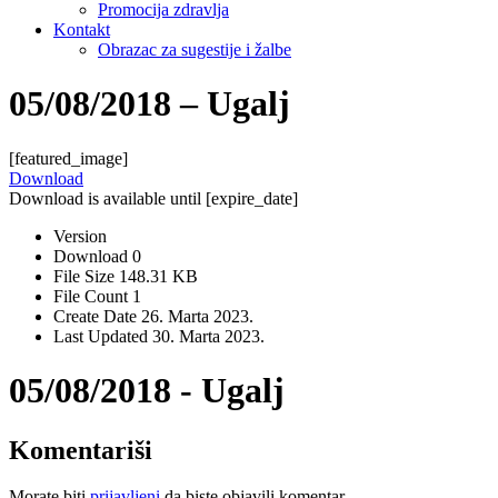
Promocija zdravlja
Kontakt
Obrazac za sugestije i žalbe
05/08/2018 – Ugalj
[featured_image]
Download
Download is available until [expire_date]
Version
Download
0
File Size
148.31 KB
File Count
1
Create Date
26. Marta 2023.
Last Updated
30. Marta 2023.
05/08/2018 - Ugalj
Komentariši
Morate biti
prijavljeni
da biste objavili komentar.