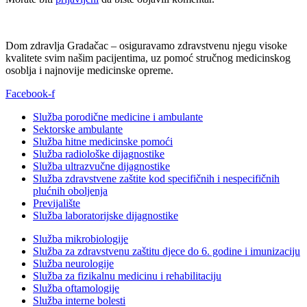
Dom zdravlja Gradačac – osiguravamo zdravstvenu njegu visoke
kvalitete svim našim pacijentima, uz pomoć stručnog medicinskog
osoblja i najnovije medicinske opreme.
Facebook-f
Služba porodične medicine i ambulante
Sektorske ambulante
Služba hitne medicinske pomoći
Služba radiološke dijagnostike
Služba ultrazvučne dijagnostike
Služba zdravstvene zaštite kod specifičnih i nespecifičnih
plućnih oboljenja
Previjalište
Služba laboratorijske dijagnostike
Služba mikrobiologije
Služba za zdravstvenu zaštitu djece do 6. godine i imunizaciju
Služba neurologije
Služba za fizikalnu medicinu i rehabilitaciju
Služba oftamologije
Služba interne bolesti