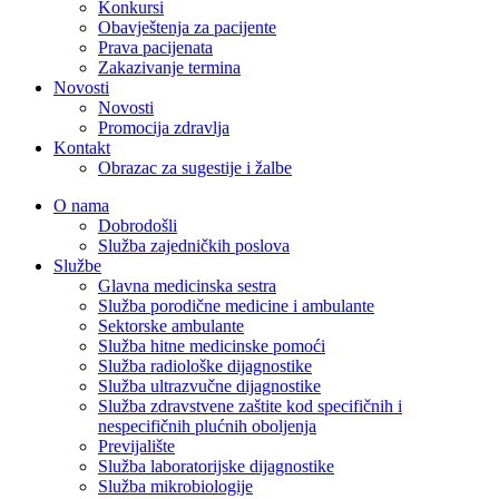
Konkursi
Obavještenja za pacijente
Prava pacijenata
Zakazivanje termina
Novosti
Novosti
Promocija zdravlja
Kontakt
Obrazac za sugestije i žalbe
O nama
Dobrodošli
Služba zajedničkih poslova
Službe
Glavna medicinska sestra
Služba porodične medicine i ambulante
Sektorske ambulante
Služba hitne medicinske pomoći
Služba radiološke dijagnostike
Služba ultrazvučne dijagnostike
Služba zdravstvene zaštite kod specifičnih i
nespecifičnih plućnih oboljenja
Previjalište
Služba laboratorijske dijagnostike
Služba mikrobiologije