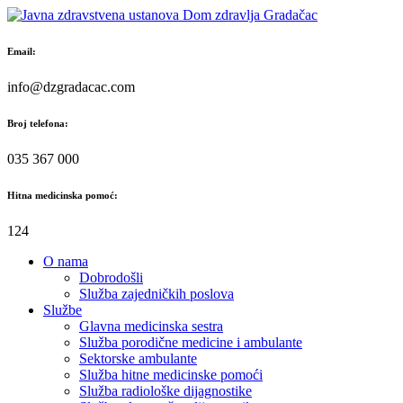
Skip
to
content
Email:
info@dzgradacac.com
Broj telefona:
035 367 000
Hitna medicinska pomoć:
124
O nama
Dobrodošli
Služba zajedničkih poslova
Službe
Glavna medicinska sestra
Služba porodične medicine i ambulante
Sektorske ambulante
Služba hitne medicinske pomoći
Služba radiološke dijagnostike