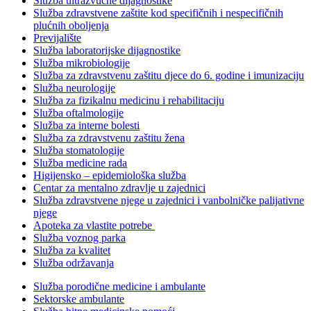
Služba ultrazvučne dijagnostike
Služba zdravstvene zaštite kod specifičnih i nespecifičnih
plućnih oboljenja
Previjalište
Služba laboratorijske dijagnostike
Služba mikrobiologije
Služba za zdravstvenu zaštitu djece do 6. godine i imunizaciju
Služba neurologije
Služba za fizikalnu medicinu i rehabilitaciju
Služba oftalmologije
Služba za interne bolesti
Služba za zdravstvenu zaštitu žena
Služba stomatologije
Služba medicine rada
Higijensko – epidemiološka služba
Centar za mentalno zdravlje u zajednici
Služba zdravstvene njege u zajednici i vanbolničke palijativne
njege
Apoteka za vlastite potrebe
Služba voznog parka
Služba za kvalitet
Služba održavanja
Služba porodične medicine i ambulante
Sektorske ambulante