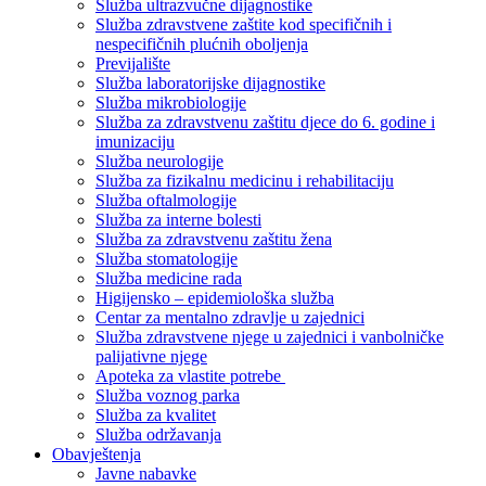
Služba ultrazvučne dijagnostike
Služba zdravstvene zaštite kod specifičnih i
nespecifičnih plućnih oboljenja
Previjalište
Služba laboratorijske dijagnostike
Služba mikrobiologije
Služba za zdravstvenu zaštitu djece do 6. godine i
imunizaciju
Služba neurologije
Služba za fizikalnu medicinu i rehabilitaciju
Služba oftalmologije
Služba za interne bolesti
Služba za zdravstvenu zaštitu žena
Služba stomatologije
Služba medicine rada
Higijensko – epidemiološka služba
Centar za mentalno zdravlje u zajednici
Služba zdravstvene njege u zajednici i vanbolničke
palijativne njege
Apoteka za vlastite potrebe
Služba voznog parka
Služba za kvalitet
Služba održavanja
Obavještenja
Javne nabavke