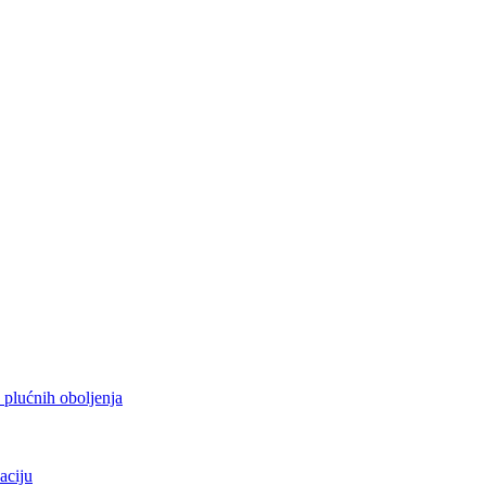
h plućnih oboljenja
aciju