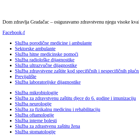
Dom zdravlja Gradačac – osiguravamo zdravstvenu njegu visoke kvali
Facebook-f
Služba porodične medicine i ambulante
Sektorske ambulante
Služba hitne medicinske pomoći
Služba radiološke dijagnostike
Služba ultrazvučne dijagnostike
Služba zdravstvene zaštite kod specifičnih i nespecifičnih plućn
Previjalište
Služba laboratorijske dijagnostike
Služba mikrobiologije
Služba za zdravstvenu zaštitu djece do 6. godine i imunizaciju
Služba neurologije
Služba za fizikalnu medicinu i rehabilitaciju
Služba oftamologije
Služba interne bolesti
Služba za zdrastvenu zaštitu žena
Služba stomatologije