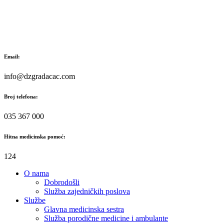
Skip
to
content
Email:
info@dzgradacac.com
Broj telefona:
035 367 000
Hitna medicinska pomoć:
124
O nama
Dobrodošli
Služba zajedničkih poslova
Službe
Glavna medicinska sestra
Služba porodične medicine i ambulante