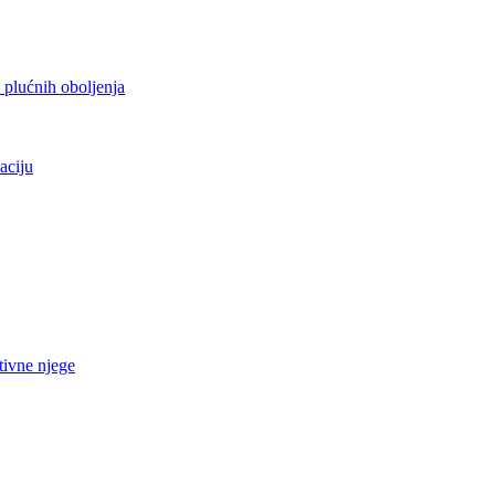
h plućnih oboljenja
aciju
tivne njege