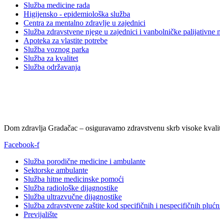
Služba medicine rada
Higijensko - epidemiološka služba
Centra za mentalno zdravlje u zajednici
Služba zdravstvene njege u zajednici i vanbolničke palijativne 
Apoteka za vlastite potrebe
Služba voznog parka
Služba za kvalitet
Služba održavanja
Dom zdravlja Gradačac – osiguravamo zdravstvenu skrb visoke kvalit
Facebook-f
Služba porodične medicine i ambulante
Sektorske ambulante
Služba hitne medicinske pomoći
Služba radiološke dijagnostike
Služba ultrazvučne dijagnostike
Služba zdravstvene zaštite kod specifičnih i nespecifičnih plućn
Previjalište