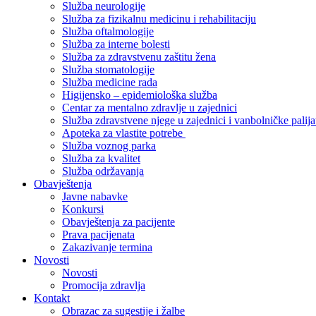
Služba neurologije
Služba za fizikalnu medicinu i rehabilitaciju
Služba oftalmologije
Služba za interne bolesti
Služba za zdravstvenu zaštitu žena
Služba stomatologije
Služba medicine rada
Higijensko – epidemiološka služba
Centar za mentalno zdravlje u zajednici
Služba zdravstvene njege u zajednici i vanbolničke palija
Apoteka za vlastite potrebe
Služba voznog parka
Služba za kvalitet
Služba održavanja
Obavještenja
Javne nabavke
Konkursi
Obavještenja za pacijente
Prava pacijenata
Zakazivanje termina
Novosti
Novosti
Promocija zdravlja
Kontakt
Obrazac za sugestije i žalbe