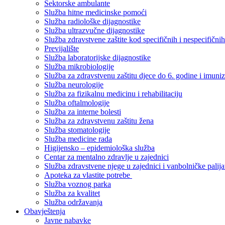
Sektorske ambulante
Služba hitne medicinske pomoći
Služba radiološke dijagnostike
Služba ultrazvučne dijagnostike
Služba zdravstvene zaštite kod specifičnih i nespecifični
Previjalište
Služba laboratorijske dijagnostike
Služba mikrobiologije
Služba za zdravstvenu zaštitu djece do 6. godine i imuniz
Služba neurologije
Služba za fizikalnu medicinu i rehabilitaciju
Služba oftalmologije
Služba za interne bolesti
Služba za zdravstvenu zaštitu žena
Služba stomatologije
Služba medicine rada
Higijensko – epidemiološka služba
Centar za mentalno zdravlje u zajednici
Služba zdravstvene njege u zajednici i vanbolničke palija
Apoteka za vlastite potrebe
Služba voznog parka
Služba za kvalitet
Služba održavanja
Obavještenja
Javne nabavke