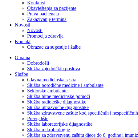
Konkursi
Obavještenja za pacijente
Prava pacijenata
Zakazivanje termina
Novosti
Novosti
Promocija zdravlja
Kontakt
Obrazac za sugestije i žalbe
O nama
Dobrodošli
Služba zajedničkih poslova
Službe
Glavna medicinska sestra
Služba porodične medicine i ambulante
Sektorske ambulante
Služba hitne medicinske pomoći
Služba radiološke dijagnostike
Služba ultrazvučne dijagnostike
Služba zdravstvene zaštite kod specifičnih i nespecifični
Previjalište
Služba laboratorijske dijagnostike
Služba mikrobiologije
Služba za zdravstvenu zaštitu djece do 6. godine i imuniz