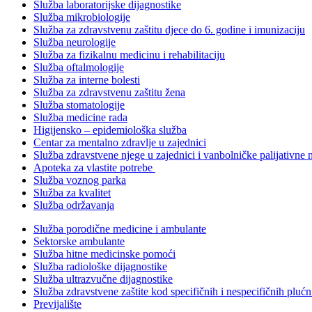
Služba laboratorijske dijagnostike
Služba mikrobiologije
Služba za zdravstvenu zaštitu djece do 6. godine i imunizaciju
Služba neurologije
Služba za fizikalnu medicinu i rehabilitaciju
Služba oftalmologije
Služba za interne bolesti
Služba za zdravstvenu zaštitu žena
Služba stomatologije
Služba medicine rada
Higijensko – epidemiološka služba
Centar za mentalno zdravlje u zajednici
Služba zdravstvene njege u zajednici i vanbolničke palijativne 
Apoteka za vlastite potrebe
Služba voznog parka
Služba za kvalitet
Služba održavanja
Služba porodične medicine i ambulante
Sektorske ambulante
Služba hitne medicinske pomoći
Služba radiološke dijagnostike
Služba ultrazvučne dijagnostike
Služba zdravstvene zaštite kod specifičnih i nespecifičnih plućn
Previjalište