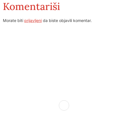
Komentariši
Morate biti
prijavljeni
da biste objavili komentar.
Dom zdravlja Gradačac – osiguravamo zdravstvenu skrb
visoke kvalitete svim našim pacijentima, uz pomoć
stručnog medicinskog osoblja i najnovije medicinske
opreme.
Služba porodične medicine i ambulante