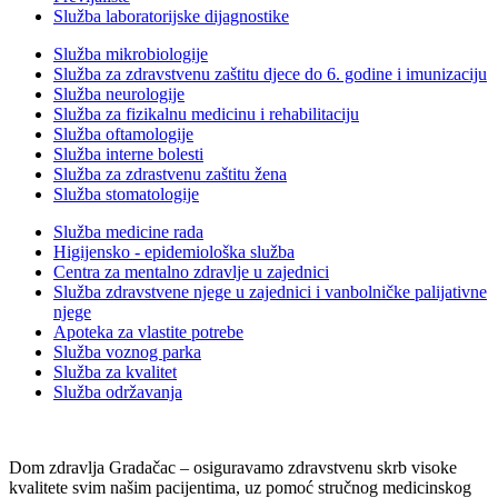
Služba laboratorijske dijagnostike
Služba mikrobiologije
Služba za zdravstvenu zaštitu djece do 6. godine i imunizaciju
Služba neurologije
Služba za fizikalnu medicinu i rehabilitaciju
Služba oftamologije
Služba interne bolesti
Služba za zdrastvenu zaštitu žena
Služba stomatologije
Služba medicine rada
Higijensko - epidemiološka služba
Centra za mentalno zdravlje u zajednici
Služba zdravstvene njege u zajednici i vanbolničke palijativne
njege
Apoteka za vlastite potrebe
Služba voznog parka
Služba za kvalitet
Služba održavanja
Dom zdravlja Gradačac – osiguravamo zdravstvenu skrb visoke
kvalitete svim našim pacijentima, uz pomoć stručnog medicinskog