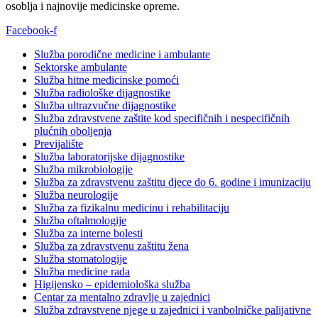
osoblja i najnovije medicinske opreme.
Facebook-f
Služba porodične medicine i ambulante
Sektorske ambulante
Služba hitne medicinske pomoći
Služba radiološke dijagnostike
Služba ultrazvučne dijagnostike
Služba zdravstvene zaštite kod specifičnih i nespecifičnih
plućnih oboljenja
Previjalište
Služba laboratorijske dijagnostike
Služba mikrobiologije
Služba za zdravstvenu zaštitu djece do 6. godine i imunizaciju
Služba neurologije
Služba za fizikalnu medicinu i rehabilitaciju
Služba oftalmologije
Služba za interne bolesti
Služba za zdravstvenu zaštitu žena
Služba stomatologije
Služba medicine rada
Higijensko – epidemiološka služba
Centar za mentalno zdravlje u zajednici
Služba zdravstvene njege u zajednici i vanbolničke palijativne