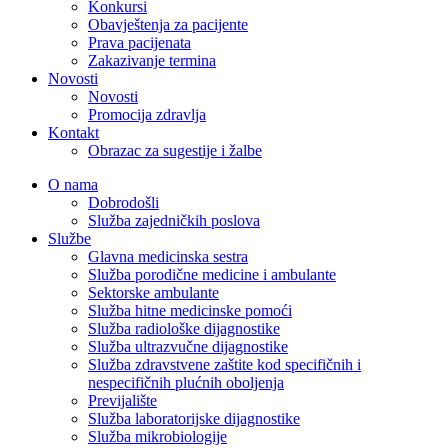
Konkursi
Obavještenja za pacijente
Prava pacijenata
Zakazivanje termina
Novosti
Novosti
Promocija zdravlja
Kontakt
Obrazac za sugestije i žalbe
O nama
Dobrodošli
Služba zajedničkih poslova
Službe
Glavna medicinska sestra
Služba porodične medicine i ambulante
Sektorske ambulante
Služba hitne medicinske pomoći
Služba radiološke dijagnostike
Služba ultrazvučne dijagnostike
Služba zdravstvene zaštite kod specifičnih i
nespecifičnih plućnih oboljenja
Previjalište
Služba laboratorijske dijagnostike
Služba mikrobiologije