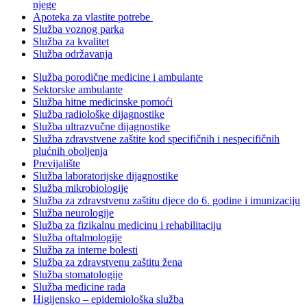
njege
Apoteka za vlastite potrebe
Služba voznog parka
Služba za kvalitet
Služba održavanja
Služba porodične medicine i ambulante
Sektorske ambulante
Služba hitne medicinske pomoći
Služba radiološke dijagnostike
Služba ultrazvučne dijagnostike
Služba zdravstvene zaštite kod specifičnih i nespecifičnih
plućnih oboljenja
Previjalište
Služba laboratorijske dijagnostike
Služba mikrobiologije
Služba za zdravstvenu zaštitu djece do 6. godine i imunizaciju
Služba neurologije
Služba za fizikalnu medicinu i rehabilitaciju
Služba oftalmologije
Služba za interne bolesti
Služba za zdravstvenu zaštitu žena
Služba stomatologije
Služba medicine rada
Higijensko – epidemiološka služba