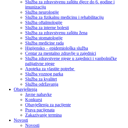
Služba za zdravstvenu zaštitu djece do 6. godine i
imunizaciju
Služba neurologije
Služba za fizikalnu medicinu i rehabilitaciju
Služba oftalmologije
Služba za interne bolesti
Služba za zdravstvenu zaštitu žena
Služba stomatologije
Služba medicine rada
Higijensko – epidemiološka služba
Centar za mentalno zdravlje u zajednici
Služba zdravstvene njege u zajednici i vanbolničke
palijativne njege
Apoteka za vlastite potrebe
Služba voznog parka
Služba za kvalitet
Služba održavanja
Obavještenja
Javne nabavke
Konkursi
Obavještenja za pacijente
Prava pacijenata
Zakazivanje termina
Novosti
Novosti