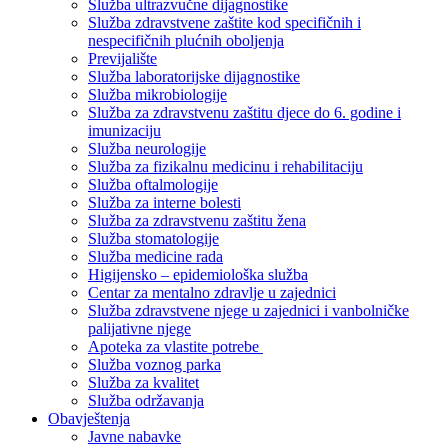
Služba ultrazvučne dijagnostike
Služba zdravstvene zaštite kod specifičnih i
nespecifičnih plućnih oboljenja
Previjalište
Služba laboratorijske dijagnostike
Služba mikrobiologije
Služba za zdravstvenu zaštitu djece do 6. godine i
imunizaciju
Služba neurologije
Služba za fizikalnu medicinu i rehabilitaciju
Služba oftalmologije
Služba za interne bolesti
Služba za zdravstvenu zaštitu žena
Služba stomatologije
Služba medicine rada
Higijensko – epidemiološka služba
Centar za mentalno zdravlje u zajednici
Služba zdravstvene njege u zajednici i vanbolničke
palijativne njege
Apoteka za vlastite potrebe
Služba voznog parka
Služba za kvalitet
Služba održavanja
Obavještenja
Javne nabavke