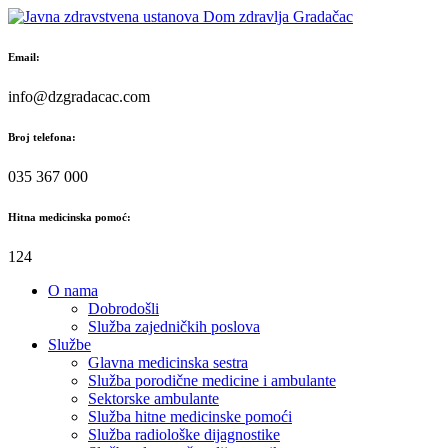
Skip
to
content
Email:
info@dzgradacac.com
Broj telefona:
035 367 000
Hitna medicinska pomoć:
124
O nama
Dobrodošli
Služba zajedničkih poslova
Službe
Glavna medicinska sestra
Služba porodične medicine i ambulante
Sektorske ambulante
Služba hitne medicinske pomoći
Služba radiološke dijagnostike