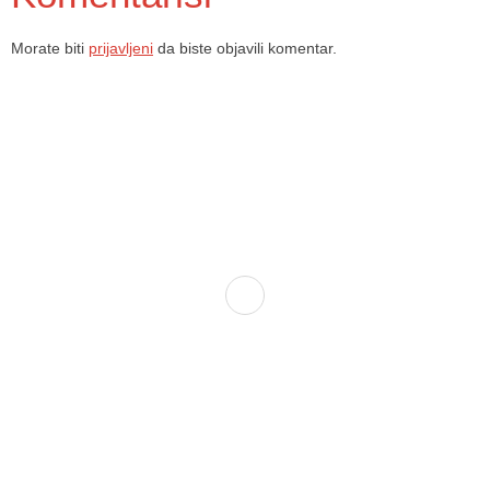
Morate biti
prijavljeni
da biste objavili komentar.
Dom zdravlja Gradačac – osiguravamo zdravstvenu skrb visoke
kvalitete svim našim pacijentima, uz pomoć stručnog medicinskog
osoblja i najnovije medicinske opreme.
Služba porodične medicine i ambulante
Sektorske ambulante
Služba hitne medicinske pomoći
Služba radiološke dijagnostike
Služba ultrazvučne dijagnostike