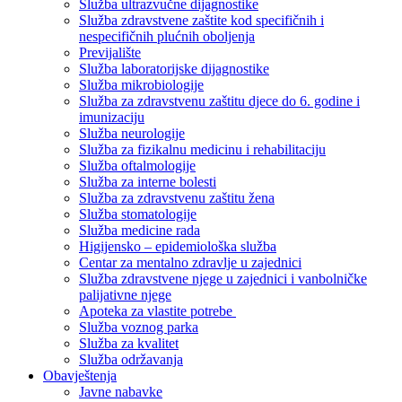
Služba ultrazvučne dijagnostike
Služba zdravstvene zaštite kod specifičnih i
nespecifičnih plućnih oboljenja
Previjalište
Služba laboratorijske dijagnostike
Služba mikrobiologije
Služba za zdravstvenu zaštitu djece do 6. godine i
imunizaciju
Služba neurologije
Služba za fizikalnu medicinu i rehabilitaciju
Služba oftalmologije
Služba za interne bolesti
Služba za zdravstvenu zaštitu žena
Služba stomatologije
Služba medicine rada
Higijensko – epidemiološka služba
Centar za mentalno zdravlje u zajednici
Služba zdravstvene njege u zajednici i vanbolničke
palijativne njege
Apoteka za vlastite potrebe
Služba voznog parka
Služba za kvalitet
Služba održavanja
Obavještenja
Javne nabavke