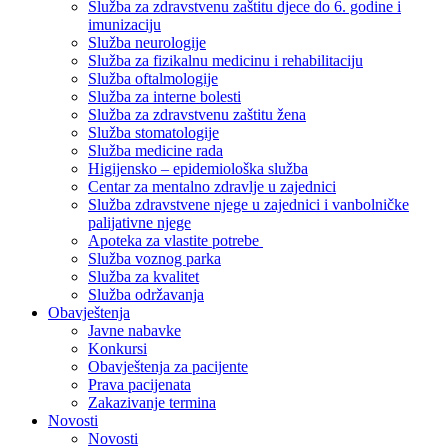
Služba za zdravstvenu zaštitu djece do 6. godine i
imunizaciju
Služba neurologije
Služba za fizikalnu medicinu i rehabilitaciju
Služba oftalmologije
Služba za interne bolesti
Služba za zdravstvenu zaštitu žena
Služba stomatologije
Služba medicine rada
Higijensko – epidemiološka služba
Centar za mentalno zdravlje u zajednici
Služba zdravstvene njege u zajednici i vanbolničke
palijativne njege
Apoteka za vlastite potrebe
Služba voznog parka
Služba za kvalitet
Služba održavanja
Obavještenja
Javne nabavke
Konkursi
Obavještenja za pacijente
Prava pacijenata
Zakazivanje termina
Novosti
Novosti