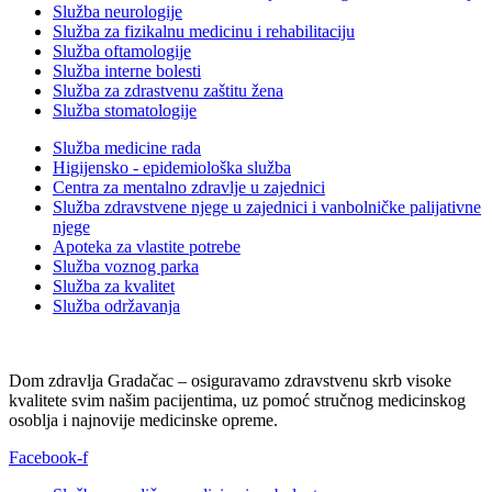
Služba neurologije
Služba za fizikalnu medicinu i rehabilitaciju
Služba oftamologije
Služba interne bolesti
Služba za zdrastvenu zaštitu žena
Služba stomatologije
Služba medicine rada
Higijensko - epidemiološka služba
Centra za mentalno zdravlje u zajednici
Služba zdravstvene njege u zajednici i vanbolničke palijativne
njege
Apoteka za vlastite potrebe
Služba voznog parka
Služba za kvalitet
Služba održavanja
Dom zdravlja Gradačac – osiguravamo zdravstvenu skrb visoke
kvalitete svim našim pacijentima, uz pomoć stručnog medicinskog
osoblja i najnovije medicinske opreme.
Facebook-f