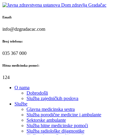
Skip
to
content
Email:
info@dzgradacac.com
Broj telefona:
035 367 000
Hitna medicinska pomoć:
124
O nama
Dobrodošli
Služba zajedničkih poslova
Službe
Glavna medicinska sestra
Služba porodične medicine i ambulante
Sektorske ambulante
Služba hitne medicinske pomoći
Služba radiološke dijagnostike