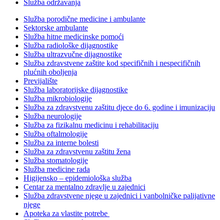
Služba održavanja
Služba porodične medicine i ambulante
Sektorske ambulante
Služba hitne medicinske pomoći
Služba radiološke dijagnostike
Služba ultrazvučne dijagnostike
Služba zdravstvene zaštite kod specifičnih i nespecifičnih
plućnih oboljenja
Previjalište
Služba laboratorijske dijagnostike
Služba mikrobiologije
Služba za zdravstvenu zaštitu djece do 6. godine i imunizaciju
Služba neurologije
Služba za fizikalnu medicinu i rehabilitaciju
Služba oftalmologije
Služba za interne bolesti
Služba za zdravstvenu zaštitu žena
Služba stomatologije
Služba medicine rada
Higijensko – epidemiološka služba
Centar za mentalno zdravlje u zajednici
Služba zdravstvene njege u zajednici i vanbolničke palijativne
njege
Apoteka za vlastite potrebe