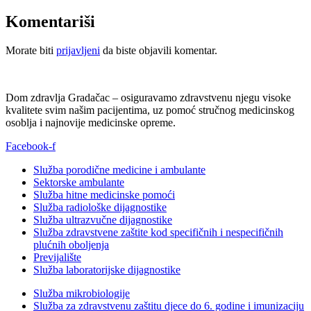
Komentariši
Morate biti
prijavljeni
da biste objavili komentar.
Dom zdravlja Gradačac – osiguravamo zdravstvenu njegu visoke
kvalitete svim našim pacijentima, uz pomoć stručnog medicinskog
osoblja i najnovije medicinske opreme.
Facebook-f
Služba porodične medicine i ambulante
Sektorske ambulante
Služba hitne medicinske pomoći
Služba radiološke dijagnostike
Služba ultrazvučne dijagnostike
Služba zdravstvene zaštite kod specifičnih i nespecifičnih
plućnih oboljenja
Previjalište
Služba laboratorijske dijagnostike
Služba mikrobiologije
Služba za zdravstvenu zaštitu djece do 6. godine i imunizaciju