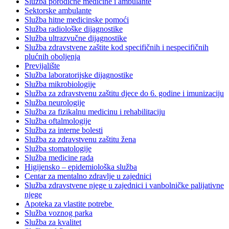
Služba porodične medicine i ambulante
Sektorske ambulante
Služba hitne medicinske pomoći
Služba radiološke dijagnostike
Služba ultrazvučne dijagnostike
Služba zdravstvene zaštite kod specifičnih i nespecifičnih
plućnih oboljenja
Previjalište
Služba laboratorijske dijagnostike
Služba mikrobiologije
Služba za zdravstvenu zaštitu djece do 6. godine i imunizaciju
Služba neurologije
Služba za fizikalnu medicinu i rehabilitaciju
Služba oftalmologije
Služba za interne bolesti
Služba za zdravstvenu zaštitu žena
Služba stomatologije
Služba medicine rada
Higijensko – epidemiološka služba
Centar za mentalno zdravlje u zajednici
Služba zdravstvene njege u zajednici i vanbolničke palijativne
njege
Apoteka za vlastite potrebe
Služba voznog parka
Služba za kvalitet