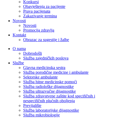
Konkursi
Obavještenja za pacijente
Prava pacijenata
Zakazivanje termina
Novosti
Novosti
Promocija zdravlja
Kontakt
Obrazac za sugestije i žalbe
O nama
Dobrodošli
Služba zajedničkih poslova
Službe
Glavna medicinska sestra
Služba porodične medicine i ambulante
Sektorske ambulante
Služba hitne medicinske pomoći
Služba radiološke dijagnostike
Služba ultrazvučne dijagnostike
Služba zdravstvene zaštite kod specifičnih i
nespecifičnih plućnih oboljenja
Previjalište
Služba laboratorijske dijagnostike
Služba mikrobiologije