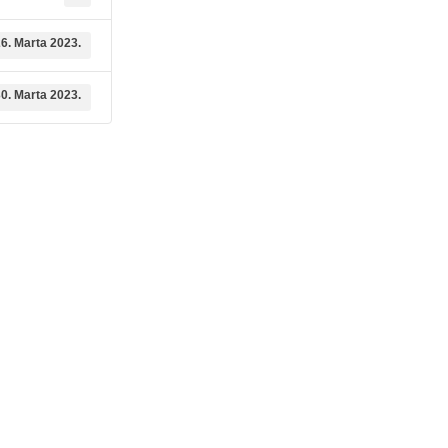
6. Marta 2023.
0. Marta 2023.
dične medicine i
Služba mikrobiologije
Služba za zdravstvenu zaštitu djec
ambulante
6. godine i imunizaciju
ne medicinske pomoći
Služba neurologije
ološke dijagnostike
Služba za fizikalnu medicinu i
rehabilitaciju