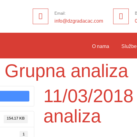
Email:
B
info@dzgradacac.com
O nama
Službe
 Grupna analiza
11/03/2018
analiza
154.17 KB
1