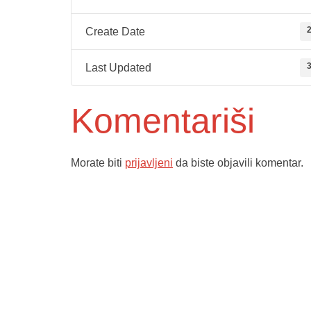
2
Create Date
3
Last Updated
Komentariši
Morate biti
prijavljeni
da biste objavili komentar.
Služba poro
ambulante
Dom zdravlja Gradačac –
Sektorske 
osiguravamo zdravstvenu njegu
Služba hit
visoke kvalitete svim našim
Služba radi
pacijentima, uz pomoć stručnog