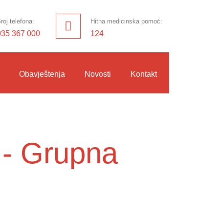
roj telefona:
Hitna medicinska pomoć:
035 367 000
124
Obavještenja
Novosti
Kontakt
 - Grupna