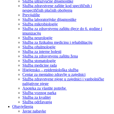
Služba ultrazvučne dijagnostike
Služba zdravstvene zaštite kod specifičnih i
nespecifičnih plućnih oboljenja
Previjalište
Služba laboratorijske dijagnostike
Služba mikrobiologije
Služba za zdravstvenu zaštitu djece do 6. godine i
imunizaciju
Služba neurologije
Služba za fizikalnu medicinu i rehabilitaciju
Služba oftalmologije
Služba za interne bolesti
Služba za zdravstvenu zaštitu žena
Služba stomatologije
Služba medicine rada
Higijensko – epidemiološka služba
Centar za mentalno zdravlje u zajednici
Služba zdravstvene njege u zajednici i vanbolničke
palijativne njege
Apoteka za vlastite potrebe
Služba voznog parka
Služba za kvalitet
Služba održavanja
Obavještenja
Javne nabavke