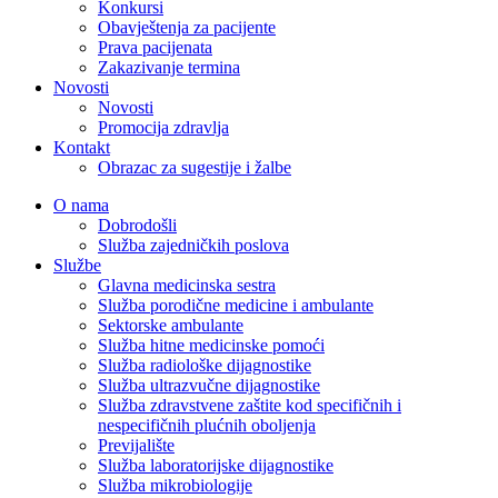
Konkursi
Obavještenja za pacijente
Prava pacijenata
Zakazivanje termina
Novosti
Novosti
Promocija zdravlja
Kontakt
Obrazac za sugestije i žalbe
O nama
Dobrodošli
Služba zajedničkih poslova
Službe
Glavna medicinska sestra
Služba porodične medicine i ambulante
Sektorske ambulante
Služba hitne medicinske pomoći
Služba radiološke dijagnostike
Služba ultrazvučne dijagnostike
Služba zdravstvene zaštite kod specifičnih i
nespecifičnih plućnih oboljenja
Previjalište
Služba laboratorijske dijagnostike
Služba mikrobiologije