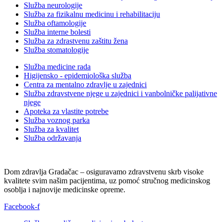
Služba neurologije
Služba za fizikalnu medicinu i rehabilitaciju
Služba oftamologije
Služba interne bolesti
Služba za zdrastvenu zaštitu žena
Služba stomatologije
Služba medicine rada
Higijensko - epidemiološka služba
Centra za mentalno zdravlje u zajednici
Služba zdravstvene njege u zajednici i vanbolničke palijativne
njege
Apoteka za vlastite potrebe
Služba voznog parka
Služba za kvalitet
Služba održavanja
Dom zdravlja Gradačac – osiguravamo zdravstvenu skrb visoke
kvalitete svim našim pacijentima, uz pomoć stručnog medicinskog
osoblja i najnovije medicinske opreme.
Facebook-f