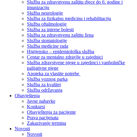
Služba za zdravstvenu zaštitu djece do 6. godine i
imunizaciju
Služba neurologije
Služba za fizikalnu medicinu i rehabilitaciju
Služba oftalmologije
Služba za interne bolesti
Služba za zdravstvenu zaštitu žena
Služba stomatologije
Služba medicine rada
Higijensko – epidemiološka služba
Centar za mentalno zdravlje u zajednici
Služba zdravstvene njege u zajednici i vanbolničke
palijativne njege
Apoteka za vlastite potrebe
Služba voznog parka
Služba za kvalitet
Služba održavanja
Obavještenja
Javne nabavke
Konkursi
Obavještenja za pacijente
Prava pacijenata
Zakazivanje termina
Novosti
Novosti