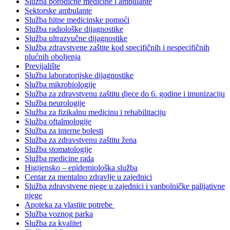
Služba porodične medicine i ambulante
Sektorske ambulante
Služba hitne medicinske pomoći
Služba radiološke dijagnostike
Služba ultrazvučne dijagnostike
Služba zdravstvene zaštite kod specifičnih i nespecifičnih
plućnih oboljenja
Previjalište
Služba laboratorijske dijagnostike
Služba mikrobiologije
Služba za zdravstvenu zaštitu djece do 6. godine i imunizaciju
Služba neurologije
Služba za fizikalnu medicinu i rehabilitaciju
Služba oftalmologije
Služba za interne bolesti
Služba za zdravstvenu zaštitu žena
Služba stomatologije
Služba medicine rada
Higijensko – epidemiološka služba
Centar za mentalno zdravlje u zajednici
Služba zdravstvene njege u zajednici i vanbolničke palijativne
njege
Apoteka za vlastite potrebe
Služba voznog parka
Služba za kvalitet