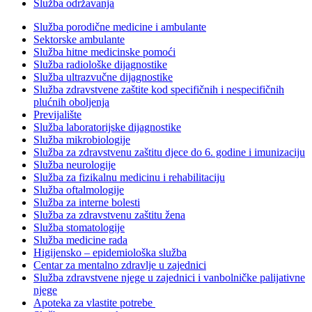
Služba održavanja
Služba porodične medicine i ambulante
Sektorske ambulante
Služba hitne medicinske pomoći
Služba radiološke dijagnostike
Služba ultrazvučne dijagnostike
Služba zdravstvene zaštite kod specifičnih i nespecifičnih
plućnih oboljenja
Previjalište
Služba laboratorijske dijagnostike
Služba mikrobiologije
Služba za zdravstvenu zaštitu djece do 6. godine i imunizaciju
Služba neurologije
Služba za fizikalnu medicinu i rehabilitaciju
Služba oftalmologije
Služba za interne bolesti
Služba za zdravstvenu zaštitu žena
Služba stomatologije
Služba medicine rada
Higijensko – epidemiološka služba
Centar za mentalno zdravlje u zajednici
Služba zdravstvene njege u zajednici i vanbolničke palijativne
njege
Apoteka za vlastite potrebe