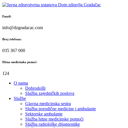
Skip
to
content
Email:
info@dzgradacac.com
Broj telefona:
035 367 000
Hitna medicinska pomoć:
124
O nama
Dobrodošli
Služba zajedničkih poslova
Službe
Glavna medicinska sestra
Služba porodične medicine i ambulante
Sektorske ambulante
Služba hitne medicinske pomoći
Služba radiološke dijagnostike