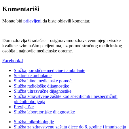
Komentariši
Morate biti
prijavljeni
da biste objavili komentar.
Dom zdravlja Gradačac – osiguravamo zdravstvenu njegu visoke
kvalitete svim našim pacijentima, uz pomoć stručnog medicinskog
osoblja i najnovije medicinske opreme.
Facebook-f
Služba porodične medicine i ambulante
Sektorske ambulante
Služba hitne medicinske pomoći
Služba radiološke dijagnostike
Služba ultrazvučne dijagnostike
Služba zdravstvene zaštite kod specifičnih i nespecifičnih
plućnih oboljenja
Previjalište
Služba laboratorijske dijagnostike
Služba mikrobiologije
Služba za zdravstvenu zaštitu djece do 6. godine i imunizaciju