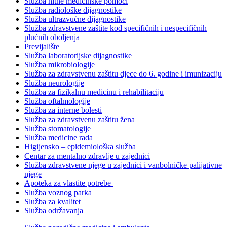
Služba hitne medicinske pomoći
Služba radiološke dijagnostike
Služba ultrazvučne dijagnostike
Služba zdravstvene zaštite kod specifičnih i nespecifičnih
plućnih oboljenja
Previjalište
Služba laboratorijske dijagnostike
Služba mikrobiologije
Služba za zdravstvenu zaštitu djece do 6. godine i imunizaciju
Služba neurologije
Služba za fizikalnu medicinu i rehabilitaciju
Služba oftalmologije
Služba za interne bolesti
Služba za zdravstvenu zaštitu žena
Služba stomatologije
Služba medicine rada
Higijensko – epidemiološka služba
Centar za mentalno zdravlje u zajednici
Služba zdravstvene njege u zajednici i vanbolničke palijativne
njege
Apoteka za vlastite potrebe
Služba voznog parka
Služba za kvalitet
Služba održavanja