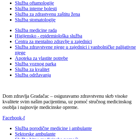
Služba oftamologije
Služba interne bolesti
Služba za zdrastvenu zaštitu žena
Služba stomatologije
Služba medicine rada
Higijensko - epidemiološka služba
Centra za mentalno zdravlje u zajednici
Služba zdravstvene njege u zajednici i vanbolničke palijativne
njege
Apoteka za vlastite potrebe
Služba voznog parka
Služba za kvalitet
Služba održavanja
Dom zdravlja Gradačac – osiguravamo zdravstvenu skrb visoke
kvalitete svim našim pacijentima, uz pomoć stručnog medicinskog
osoblja i najnovije medicinske opreme.
Facebook-f
Služba porodične medicine i ambulante
Sektorske ambulante