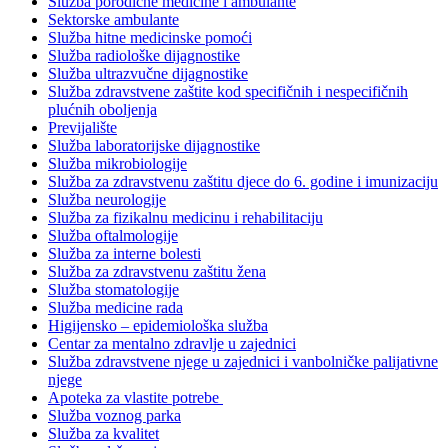
Služba porodične medicine i ambulante
Sektorske ambulante
Služba hitne medicinske pomoći
Služba radiološke dijagnostike
Služba ultrazvučne dijagnostike
Služba zdravstvene zaštite kod specifičnih i nespecifičnih
plućnih oboljenja
Previjalište
Služba laboratorijske dijagnostike
Služba mikrobiologije
Služba za zdravstvenu zaštitu djece do 6. godine i imunizaciju
Služba neurologije
Služba za fizikalnu medicinu i rehabilitaciju
Služba oftalmologije
Služba za interne bolesti
Služba za zdravstvenu zaštitu žena
Služba stomatologije
Služba medicine rada
Higijensko – epidemiološka služba
Centar za mentalno zdravlje u zajednici
Služba zdravstvene njege u zajednici i vanbolničke palijativne
njege
Apoteka za vlastite potrebe
Služba voznog parka
Služba za kvalitet