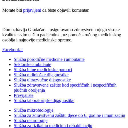
Morate biti
prijavljeni
da biste objavili komentar.
Dom zdravlja Gradačac – osiguravamo zdravstvenu njegu visoke
kvalitete svim našim pacijentima, uz pomoć stručnog medicinskog
osoblja i najnovije medicinske opreme.
Facebook-f
Služba porodične medicine i ambulante
Sektorske ambulante
Služba hitne medicinske pomoći
Služba radiološke dijagnostike
Služba ultrazvučne dijagnostike
Služba zdravstvene zaštite kod specifičnih i nespecifičnih
plućnih oboljenja
Previjalište
Služba laboratorijske dijagnostike
Služba mikrobiologije
Služba za zdravstvenu zaštitu djece do 6. godine i imunizaciju
Služba neurologije
Služba za fizikalnu medicinu i rehabilitaciju