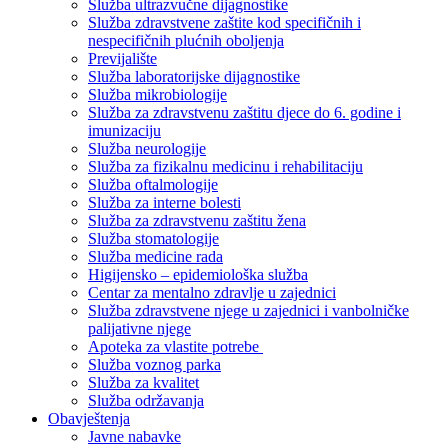
Služba ultrazvučne dijagnostike
Služba zdravstvene zaštite kod specifičnih i
nespecifičnih plućnih oboljenja
Previjalište
Služba laboratorijske dijagnostike
Služba mikrobiologije
Služba za zdravstvenu zaštitu djece do 6. godine i
imunizaciju
Služba neurologije
Služba za fizikalnu medicinu i rehabilitaciju
Služba oftalmologije
Služba za interne bolesti
Služba za zdravstvenu zaštitu žena
Služba stomatologije
Služba medicine rada
Higijensko – epidemiološka služba
Centar za mentalno zdravlje u zajednici
Služba zdravstvene njege u zajednici i vanbolničke
palijativne njege
Apoteka za vlastite potrebe
Služba voznog parka
Služba za kvalitet
Služba održavanja
Obavještenja
Javne nabavke