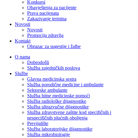
Konkursi
Obavještenja za pacijente
Prava pacijenata
Zakazivanje termina
Novosti
Novosti
Promocija zdravlja
Kontakt
Obrazac za sugestije i žalbe
O nama
Dobrodošli
Služba zajedničkih poslova
Službe
Glavna medicinska sestra
Služba porodične medicine i ambulante
Sektorske ambulante
Služba hitne medicinske pomoći
Služba radiološke dijagnostike
Služba ultrazvučne dijagnostike
Služba zdravstvene zaštite kod specifičnih i
nespecifičnih plućnih oboljenja
Previjalište
Služba laboratorijske dijagnostike
Služba mikrobiologije