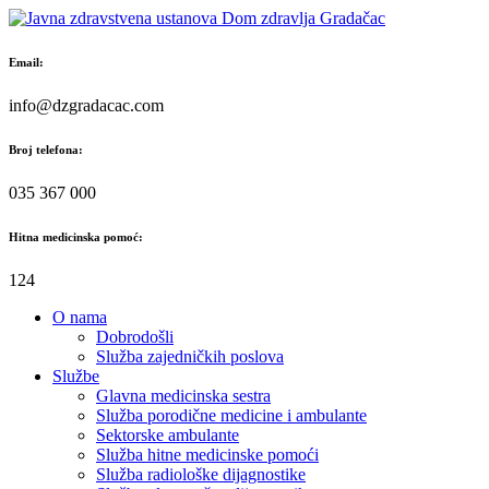
Skip
to
content
Email:
info@dzgradacac.com
Broj telefona:
035 367 000
Hitna medicinska pomoć:
124
O nama
Dobrodošli
Služba zajedničkih poslova
Službe
Glavna medicinska sestra
Služba porodične medicine i ambulante
Sektorske ambulante
Služba hitne medicinske pomoći
Služba radiološke dijagnostike