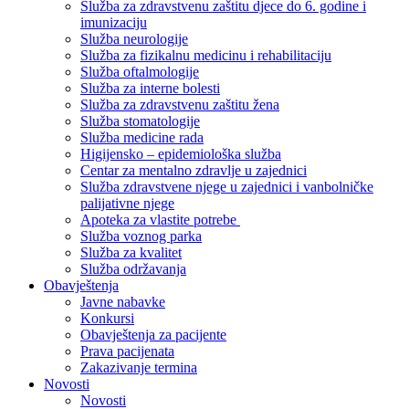
Služba za zdravstvenu zaštitu djece do 6. godine i
imunizaciju
Služba neurologije
Služba za fizikalnu medicinu i rehabilitaciju
Služba oftalmologije
Služba za interne bolesti
Služba za zdravstvenu zaštitu žena
Služba stomatologije
Služba medicine rada
Higijensko – epidemiološka služba
Centar za mentalno zdravlje u zajednici
Služba zdravstvene njege u zajednici i vanbolničke
palijativne njege
Apoteka za vlastite potrebe
Služba voznog parka
Služba za kvalitet
Služba održavanja
Obavještenja
Javne nabavke
Konkursi
Obavještenja za pacijente
Prava pacijenata
Zakazivanje termina
Novosti
Novosti