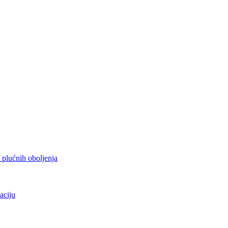
h plućnih oboljenja
aciju