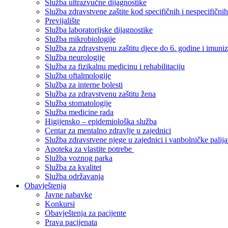
Služba ultrazvučne dijagnostike
Služba zdravstvene zaštite kod specifičnih i nespecifični
Previjalište
Služba laboratorijske dijagnostike
Služba mikrobiologije
Služba za zdravstvenu zaštitu djece do 6. godine i imuniz
Služba neurologije
Služba za fizikalnu medicinu i rehabilitaciju
Služba oftalmologije
Služba za interne bolesti
Služba za zdravstvenu zaštitu žena
Služba stomatologije
Služba medicine rada
Higijensko – epidemiološka služba
Centar za mentalno zdravlje u zajednici
Služba zdravstvene njege u zajednici i vanbolničke palija
Apoteka za vlastite potrebe
Služba voznog parka
Služba za kvalitet
Služba održavanja
Obavještenja
Javne nabavke
Konkursi
Obavještenja za pacijente
Prava pacijenata