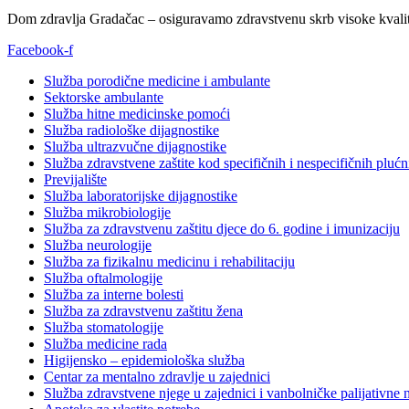
Dom zdravlja Gradačac – osiguravamo zdravstvenu skrb visoke kvalit
Facebook-f
Služba porodične medicine i ambulante
Sektorske ambulante
Služba hitne medicinske pomoći
Služba radiološke dijagnostike
Služba ultrazvučne dijagnostike
Služba zdravstvene zaštite kod specifičnih i nespecifičnih plućn
Previjalište
Služba laboratorijske dijagnostike
Služba mikrobiologije
Služba za zdravstvenu zaštitu djece do 6. godine i imunizaciju
Služba neurologije
Služba za fizikalnu medicinu i rehabilitaciju
Služba oftalmologije
Služba za interne bolesti
Služba za zdravstvenu zaštitu žena
Služba stomatologije
Služba medicine rada
Higijensko – epidemiološka služba
Centar za mentalno zdravlje u zajednici
Služba zdravstvene njege u zajednici i vanbolničke palijativne 