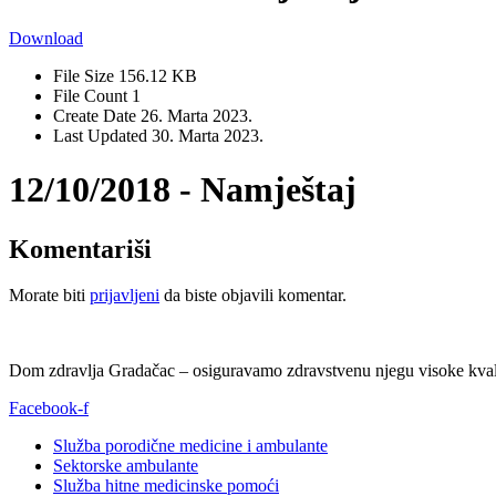
Download
File Size
156.12 KB
File Count
1
Create Date
26. Marta 2023.
Last Updated
30. Marta 2023.
12/10/2018 - Namještaj
Komentariši
Morate biti
prijavljeni
da biste objavili komentar.
Dom zdravlja Gradačac – osiguravamo zdravstvenu njegu visoke kvali
Facebook-f
Služba porodične medicine i ambulante
Sektorske ambulante
Služba hitne medicinske pomoći