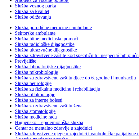
Apoteka za vlastite potrebe
Služba voznog parka
Služba za kvalitet
Služba održavanja
Služba porodične medicine i ambulante
Sektorske ambulante
Služba hitne medicinske pomoći
Služba radiološke dijagnostike
Služba ultrazvučne dijagnostike
Služba zdravstvene zaštite kod specifičnih i nespecifičnih plućn
Previjalište
Služba laboratorijske dijagnostike
Služba mikrobiologije
Služba za zdravstvenu zaštitu djece do 6. godine i imunizaciju
Služba neurologije
Služba za fizikalnu medicinu i rehabilitaciju
Služba oftalmologije
Služba za interne bolesti
Služba za zdravstvenu zaštitu žena
Služba stomatologije
Služba medicine rada
Higijensko – epidemiološka služba
Centar za mentalno zdravlje u zajednici
Služba zdravstvene njege u zajednici i vanbolničke palijativne 