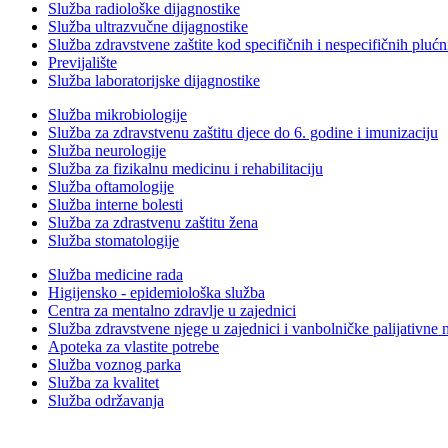
Služba radiološke dijagnostike
Služba ultrazvučne dijagnostike
Služba zdravstvene zaštite kod specifičnih i nespecifičnih plućn
Previjalište
Služba laboratorijske dijagnostike
Služba mikrobiologije
Služba za zdravstvenu zaštitu djece do 6. godine i imunizaciju
Služba neurologije
Služba za fizikalnu medicinu i rehabilitaciju
Služba oftamologije
Služba interne bolesti
Služba za zdrastvenu zaštitu žena
Služba stomatologije
Služba medicine rada
Higijensko - epidemiološka služba
Centra za mentalno zdravlje u zajednici
Služba zdravstvene njege u zajednici i vanbolničke palijativne 
Apoteka za vlastite potrebe
Služba voznog parka
Služba za kvalitet
Služba održavanja