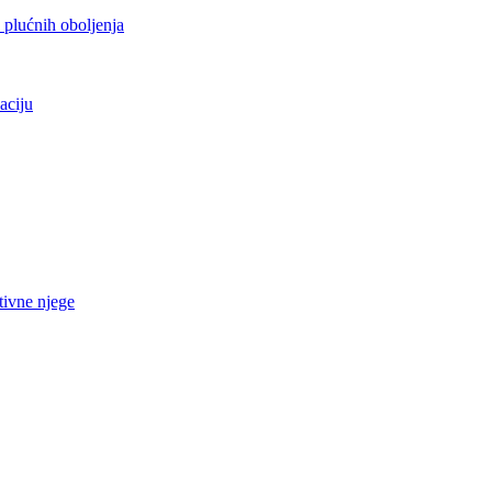
h plućnih oboljenja
aciju
tivne njege