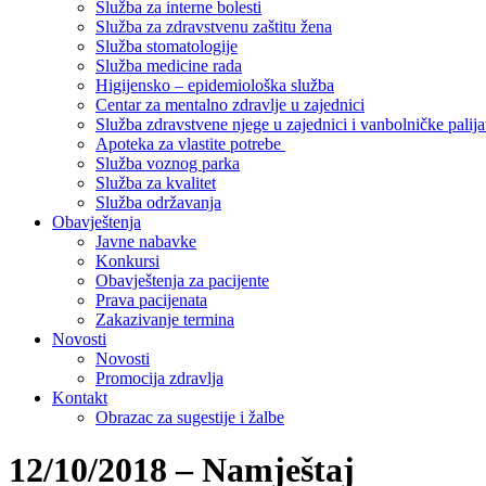
Služba za interne bolesti
Služba za zdravstvenu zaštitu žena
Služba stomatologije
Služba medicine rada
Higijensko – epidemiološka služba
Centar za mentalno zdravlje u zajednici
Služba zdravstvene njege u zajednici i vanbolničke palija
Apoteka za vlastite potrebe
Služba voznog parka
Služba za kvalitet
Služba održavanja
Obavještenja
Javne nabavke
Konkursi
Obavještenja za pacijente
Prava pacijenata
Zakazivanje termina
Novosti
Novosti
Promocija zdravlja
Kontakt
Obrazac za sugestije i žalbe
12/10/2018 – Namještaj