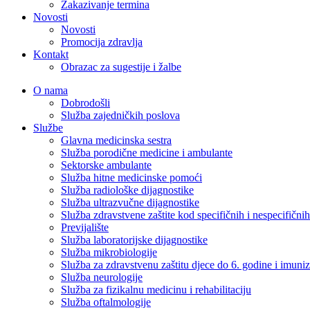
Zakazivanje termina
Novosti
Novosti
Promocija zdravlja
Kontakt
Obrazac za sugestije i žalbe
O nama
Dobrodošli
Služba zajedničkih poslova
Službe
Glavna medicinska sestra
Služba porodične medicine i ambulante
Sektorske ambulante
Služba hitne medicinske pomoći
Služba radiološke dijagnostike
Služba ultrazvučne dijagnostike
Služba zdravstvene zaštite kod specifičnih i nespecifični
Previjalište
Služba laboratorijske dijagnostike
Služba mikrobiologije
Služba za zdravstvenu zaštitu djece do 6. godine i imuniz
Služba neurologije
Služba za fizikalnu medicinu i rehabilitaciju
Služba oftalmologije