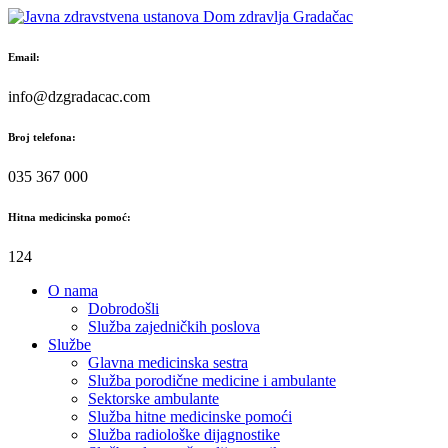
Skip
to
content
Email:
info@dzgradacac.com
Broj telefona:
035 367 000
Hitna medicinska pomoć:
124
O nama
Dobrodošli
Služba zajedničkih poslova
Službe
Glavna medicinska sestra
Služba porodične medicine i ambulante
Sektorske ambulante
Služba hitne medicinske pomoći
Služba radiološke dijagnostike