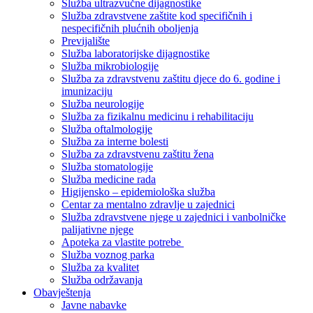
Služba ultrazvučne dijagnostike
Služba zdravstvene zaštite kod specifičnih i
nespecifičnih plućnih oboljenja
Previjalište
Služba laboratorijske dijagnostike
Služba mikrobiologije
Služba za zdravstvenu zaštitu djece do 6. godine i
imunizaciju
Služba neurologije
Služba za fizikalnu medicinu i rehabilitaciju
Služba oftalmologije
Služba za interne bolesti
Služba za zdravstvenu zaštitu žena
Služba stomatologije
Služba medicine rada
Higijensko – epidemiološka služba
Centar za mentalno zdravlje u zajednici
Služba zdravstvene njege u zajednici i vanbolničke
palijativne njege
Apoteka za vlastite potrebe
Služba voznog parka
Služba za kvalitet
Služba održavanja
Obavještenja
Javne nabavke