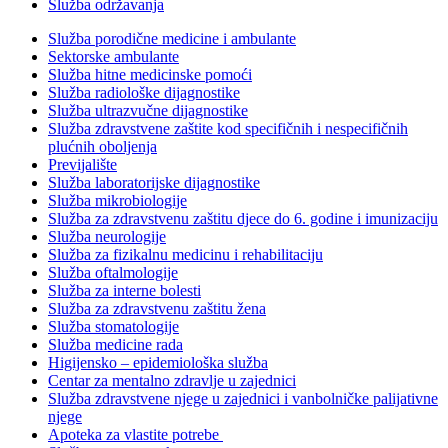
Služba održavanja
Služba porodične medicine i ambulante
Sektorske ambulante
Služba hitne medicinske pomoći
Služba radiološke dijagnostike
Služba ultrazvučne dijagnostike
Služba zdravstvene zaštite kod specifičnih i nespecifičnih
plućnih oboljenja
Previjalište
Služba laboratorijske dijagnostike
Služba mikrobiologije
Služba za zdravstvenu zaštitu djece do 6. godine i imunizaciju
Služba neurologije
Služba za fizikalnu medicinu i rehabilitaciju
Služba oftalmologije
Služba za interne bolesti
Služba za zdravstvenu zaštitu žena
Služba stomatologije
Služba medicine rada
Higijensko – epidemiološka služba
Centar za mentalno zdravlje u zajednici
Služba zdravstvene njege u zajednici i vanbolničke palijativne
njege
Apoteka za vlastite potrebe