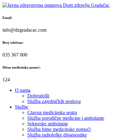
Skip
to
content
Email:
info@dzgradacac.com
Broj telefona:
035 367 000
Hitna medicinska pomoć:
124
O nama
Dobrodošli
Služba zajedničkih poslova
Službe
Glavna medicinska sestra
Služba porodične medicine i ambulante
Sektorske ambulante
Služba hitne medicinske pomoći
Služba radiološke dijagnostike