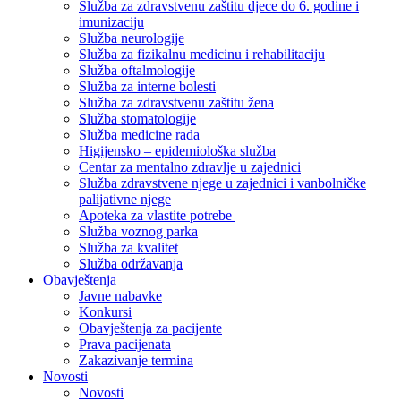
Služba za zdravstvenu zaštitu djece do 6. godine i
imunizaciju
Služba neurologije
Služba za fizikalnu medicinu i rehabilitaciju
Služba oftalmologije
Služba za interne bolesti
Služba za zdravstvenu zaštitu žena
Služba stomatologije
Služba medicine rada
Higijensko – epidemiološka služba
Centar za mentalno zdravlje u zajednici
Služba zdravstvene njege u zajednici i vanbolničke
palijativne njege
Apoteka za vlastite potrebe
Služba voznog parka
Služba za kvalitet
Služba održavanja
Obavještenja
Javne nabavke
Konkursi
Obavještenja za pacijente
Prava pacijenata
Zakazivanje termina
Novosti
Novosti