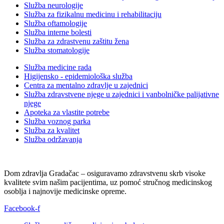
Služba neurologije
Služba za fizikalnu medicinu i rehabilitaciju
Služba oftamologije
Služba interne bolesti
Služba za zdrastvenu zaštitu žena
Služba stomatologije
Služba medicine rada
Higijensko - epidemiološka služba
Centra za mentalno zdravlje u zajednici
Služba zdravstvene njege u zajednici i vanbolničke palijativne
njege
Apoteka za vlastite potrebe
Služba voznog parka
Služba za kvalitet
Služba održavanja
Dom zdravlja Gradačac – osiguravamo zdravstvenu skrb visoke
kvalitete svim našim pacijentima, uz pomoć stručnog medicinskog
osoblja i najnovije medicinske opreme.
Facebook-f