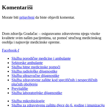
Komentariši
Morate biti
prijavljeni
da biste objavili komentar.
Dom zdravlja Gradačac – osiguravamo zdravstvenu njegu visoke
kvalitete svim našim pacijentima, uz pomoć stručnog medicinskog
osoblja i najnovije medicinske opreme.
Facebook-f
Služba porodične medicine i ambulante
Sektorske ambulante
Služba hitne medicinske pomoći
Služba radiološke dijagnostike
Služba ultrazvučne dijagnostike
Služba zdravstvene zaštite kod specifičnih i nespecifičnih
plućnih oboljenja
Previjalište
Služba laboratorijske dijagnostike
Služba mikrobiologije
Služba za zdravstvenu zaštitu djece do 6. godine i imunizaciju