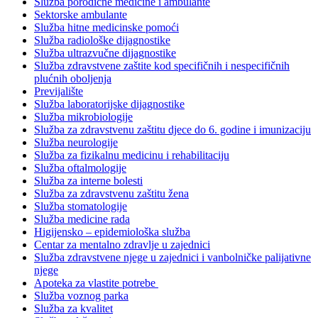
Služba porodične medicine i ambulante
Sektorske ambulante
Služba hitne medicinske pomoći
Služba radiološke dijagnostike
Služba ultrazvučne dijagnostike
Služba zdravstvene zaštite kod specifičnih i nespecifičnih
plućnih oboljenja
Previjalište
Služba laboratorijske dijagnostike
Služba mikrobiologije
Služba za zdravstvenu zaštitu djece do 6. godine i imunizaciju
Služba neurologije
Služba za fizikalnu medicinu i rehabilitaciju
Služba oftalmologije
Služba za interne bolesti
Služba za zdravstvenu zaštitu žena
Služba stomatologije
Služba medicine rada
Higijensko – epidemiološka služba
Centar za mentalno zdravlje u zajednici
Služba zdravstvene njege u zajednici i vanbolničke palijativne
njege
Apoteka za vlastite potrebe
Služba voznog parka
Služba za kvalitet