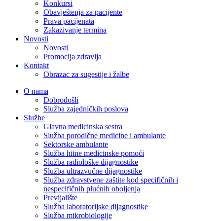
Konkursi
Obavještenja za pacijente
Prava pacijenata
Zakazivanje termina
Novosti
Novosti
Promocija zdravlja
Kontakt
Obrazac za sugestije i žalbe
O nama
Dobrodošli
Služba zajedničkih poslova
Službe
Glavna medicinska sestra
Služba porodične medicine i ambulante
Sektorske ambulante
Služba hitne medicinske pomoći
Služba radiološke dijagnostike
Služba ultrazvučne dijagnostike
Služba zdravstvene zaštite kod specifičnih i
nespecifičnih plućnih oboljenja
Previjalište
Služba laboratorijske dijagnostike
Služba mikrobiologije