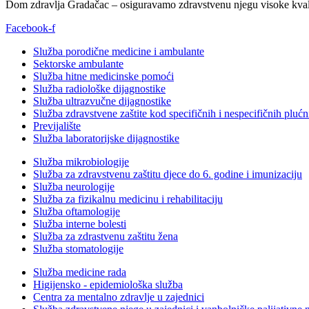
Dom zdravlja Gradačac – osiguravamo zdravstvenu njegu visoke kvali
Facebook-f
Služba porodične medicine i ambulante
Sektorske ambulante
Služba hitne medicinske pomoći
Služba radiološke dijagnostike
Služba ultrazvučne dijagnostike
Služba zdravstvene zaštite kod specifičnih i nespecifičnih plućn
Previjalište
Služba laboratorijske dijagnostike
Služba mikrobiologije
Služba za zdravstvenu zaštitu djece do 6. godine i imunizaciju
Služba neurologije
Služba za fizikalnu medicinu i rehabilitaciju
Služba oftamologije
Služba interne bolesti
Služba za zdrastvenu zaštitu žena
Služba stomatologije
Služba medicine rada
Higijensko - epidemiološka služba
Centra za mentalno zdravlje u zajednici