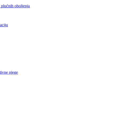
h plućnih oboljenja
aciju
tivne njege