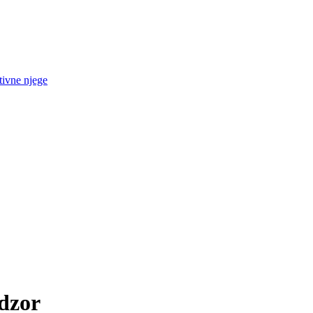
tivne njege
adzor