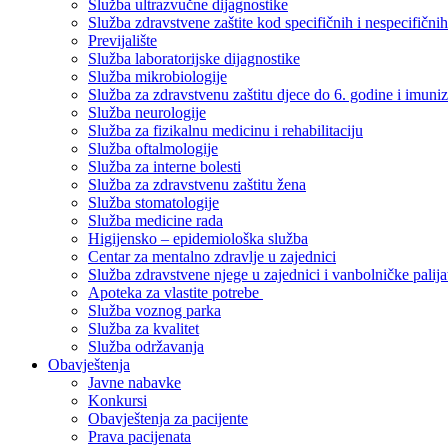
Služba ultrazvučne dijagnostike
Služba zdravstvene zaštite kod specifičnih i nespecifični
Previjalište
Služba laboratorijske dijagnostike
Služba mikrobiologije
Služba za zdravstvenu zaštitu djece do 6. godine i imuniz
Služba neurologije
Služba za fizikalnu medicinu i rehabilitaciju
Služba oftalmologije
Služba za interne bolesti
Služba za zdravstvenu zaštitu žena
Služba stomatologije
Služba medicine rada
Higijensko – epidemiološka služba
Centar za mentalno zdravlje u zajednici
Služba zdravstvene njege u zajednici i vanbolničke palija
Apoteka za vlastite potrebe
Služba voznog parka
Služba za kvalitet
Služba održavanja
Obavještenja
Javne nabavke
Konkursi
Obavještenja za pacijente
Prava pacijenata