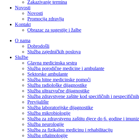
Zakazivanje termina
Novosti
Novosti
Promocija zdravlja
Kontakt
Obrazac za sugestije i žalbe
O nama
Dobrodošli
Služba zajedničkih poslova
Službe
Glavna medicinska sestra
Služba porodične medicine i ambulante
Sektorske ambulante
Služba hitne medicinske pomoći
Služba radiološke dijagnostike
Služba ultrazvučne dijagnostike
Služba zdravstvene zaštite kod specifičnih i nespecifični
Previjalište
Služba laboratorijske dijagnostike
Služba mikrobiologije
Služba za zdravstvenu zaštitu djece do 6. godine i imuniz
Služba neurologije
Služba za fizikalnu medicinu i rehabilitaciju
Služba oftalmologije