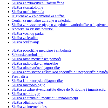
Služba za zdravstvenu zaštitu žena
Služba stomatologije
Služba medicine rada
Higijensko – epidemiološka služba
Centar za mentalno zdravlje u zajednici
Služba zdravstvene njege u zajednici i vanbolničke palijativne 
Apoteka za vlastite potrebe
Služba voznog parka
Služba za kvalitet
Služba održavanja
Služba porodične medicine i ambulante
Sektorske ambulante
Služba hitne medicinske pomoći
Služba radiološke dijagnostike
Služba ultrazvučne dijagnostike
Služba zdravstvene zaštite kod specifičnih i nespecifičnih plućn
Previjalište
Služba laboratorijske dijagnostike
Služba mikrobiologije
Služba za zdravstvenu zaštitu djece do 6. godine i imunizaciju
Služba neurologije
Služba za fizikalnu medicinu i rehabilitaciju
Služba oftalmologije
Služba za interne bolesti