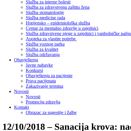
Služba za interne bolesti
Služba za zdravstvenu zaštitu žena
Služba stomatologije
Služba medicine rada
Higijensko – epidemiološka služba
Centar za mentalno zdravlje u zajednici
Služba zdravstvene njege u zajednici i vanbolničke palija
Apoteka za vlastite potrebe
Služba voznog parka
Služba za kvalitet
Služba održavanja
Obavještenja
Javne nabavke
Konkursi
Obavještenja za pacijente
Prava pacijenata
Zakazivanje termina
Novosti
Novosti
Promocija zdravlja
Kontakt
Obrazac za sugestije i žalbe
12/10/2018 – Sanacija krova: n