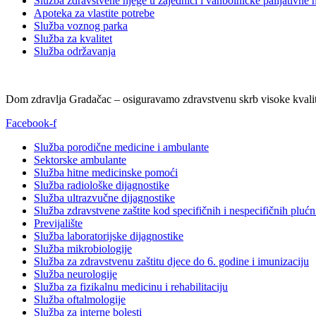
Služba zdravstvene njege u zajednici i vanbolničke palijativne 
Apoteka za vlastite potrebe
Služba voznog parka
Služba za kvalitet
Služba održavanja
Dom zdravlja Gradačac – osiguravamo zdravstvenu skrb visoke kvalit
Facebook-f
Služba porodične medicine i ambulante
Sektorske ambulante
Služba hitne medicinske pomoći
Služba radiološke dijagnostike
Služba ultrazvučne dijagnostike
Služba zdravstvene zaštite kod specifičnih i nespecifičnih plućn
Previjalište
Služba laboratorijske dijagnostike
Služba mikrobiologije
Služba za zdravstvenu zaštitu djece do 6. godine i imunizaciju
Služba neurologije
Služba za fizikalnu medicinu i rehabilitaciju
Služba oftalmologije
Služba za interne bolesti