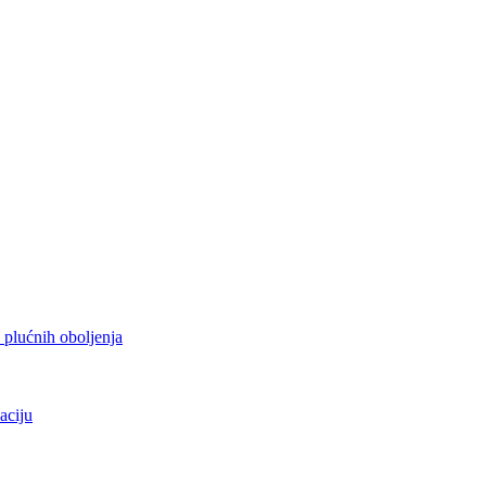
h plućnih oboljenja
aciju