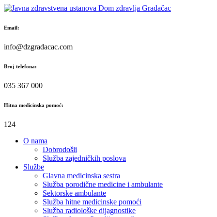
Skip
to
content
Email:
info@dzgradacac.com
Broj telefona:
035 367 000
Hitna medicinska pomoć:
124
O nama
Dobrodošli
Služba zajedničkih poslova
Službe
Glavna medicinska sestra
Služba porodične medicine i ambulante
Sektorske ambulante
Služba hitne medicinske pomoći
Služba radiološke dijagnostike