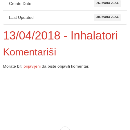
Create Date
26. Marta 2023.
Last Updated
30. Marta 2023.
13/04/2018 - Inhalatori
Komentariši
Morate biti
prijavljeni
da biste objavili komentar.
Dom zdravlja Gradačac – osiguravamo zdravstvenu skrb visoke
kvalitete svim našim pacijentima, uz pomoć stručnog medicinskog
osoblja i najnovije medicinske opreme.