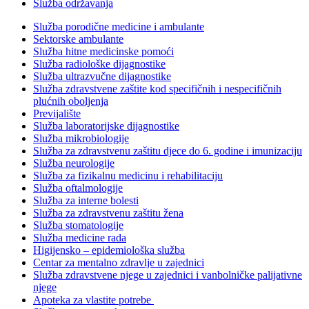
Služba održavanja
Služba porodične medicine i ambulante
Sektorske ambulante
Služba hitne medicinske pomoći
Služba radiološke dijagnostike
Služba ultrazvučne dijagnostike
Služba zdravstvene zaštite kod specifičnih i nespecifičnih
plućnih oboljenja
Previjalište
Služba laboratorijske dijagnostike
Služba mikrobiologije
Služba za zdravstvenu zaštitu djece do 6. godine i imunizaciju
Služba neurologije
Služba za fizikalnu medicinu i rehabilitaciju
Služba oftalmologije
Služba za interne bolesti
Služba za zdravstvenu zaštitu žena
Služba stomatologije
Služba medicine rada
Higijensko – epidemiološka služba
Centar za mentalno zdravlje u zajednici
Služba zdravstvene njege u zajednici i vanbolničke palijativne
njege
Apoteka za vlastite potrebe