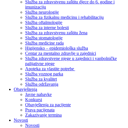
Služba za zdravstvenu zaštitu djece do 6. godine i
imunizaciju
Služba neurologije
Služba za fizikalnu medicinu i rehabilitaciju
Služba oftalmologije
Služba za interne bolesti
Služba za zdravstvenu zaštitu žena
Služba stomatologije
Služba medicine rada
Higijensko – epidemiološka služba
Centar za mentalno zdravlje u zajednici
Služba zdravstvene njege u zajednici i vanbolničke
palijativne njege
Apoteka za vlastite potrebe
Služba voznog parka
Služba za kvalitet
Služba održavanja
Obavještenja
Javne nabavke
Konkursi
Obavještenja za pacijente
Prava pacijenata
Zakazivanje termina
Novosti
Novosti