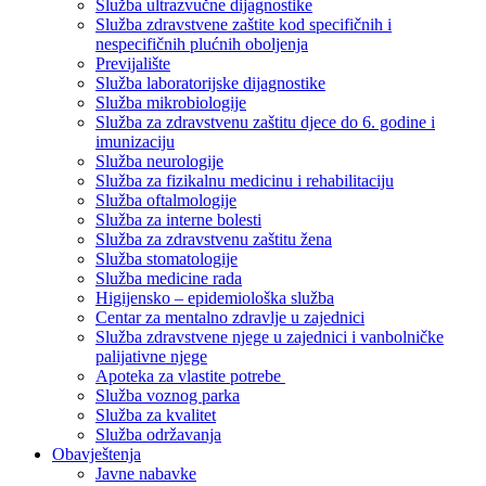
Služba ultrazvučne dijagnostike
Služba zdravstvene zaštite kod specifičnih i
nespecifičnih plućnih oboljenja
Previjalište
Služba laboratorijske dijagnostike
Služba mikrobiologije
Služba za zdravstvenu zaštitu djece do 6. godine i
imunizaciju
Služba neurologije
Služba za fizikalnu medicinu i rehabilitaciju
Služba oftalmologije
Služba za interne bolesti
Služba za zdravstvenu zaštitu žena
Služba stomatologije
Služba medicine rada
Higijensko – epidemiološka služba
Centar za mentalno zdravlje u zajednici
Služba zdravstvene njege u zajednici i vanbolničke
palijativne njege
Apoteka za vlastite potrebe
Služba voznog parka
Služba za kvalitet
Služba održavanja
Obavještenja
Javne nabavke