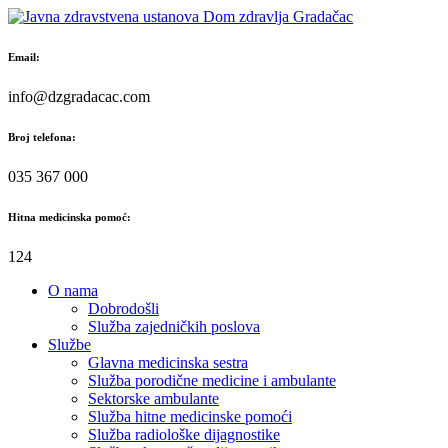
Skip
to
content
Email:
info@dzgradacac.com
Broj telefona:
035 367 000
Hitna medicinska pomoć:
124
O nama
Dobrodošli
Služba zajedničkih poslova
Službe
Glavna medicinska sestra
Služba porodične medicine i ambulante
Sektorske ambulante
Služba hitne medicinske pomoći
Služba radiološke dijagnostike