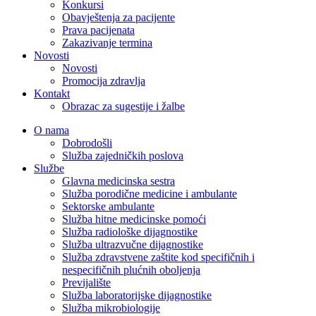
Konkursi
Obavještenja za pacijente
Prava pacijenata
Zakazivanje termina
Novosti
Novosti
Promocija zdravlja
Kontakt
Obrazac za sugestije i žalbe
O nama
Dobrodošli
Služba zajedničkih poslova
Službe
Glavna medicinska sestra
Služba porodične medicine i ambulante
Sektorske ambulante
Služba hitne medicinske pomoći
Služba radiološke dijagnostike
Služba ultrazvučne dijagnostike
Služba zdravstvene zaštite kod specifičnih i
nespecifičnih plućnih oboljenja
Previjalište
Služba laboratorijske dijagnostike
Služba mikrobiologije