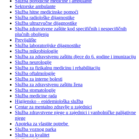
Služba porodične medicine i ambulante
Sektorske ambulante
Služba hitne medicinske pomoći
Služba radiološke dijagnostike
Služba ultrazvučne dijagnostike
Služba zdravstvene zaštite kod specifičnih i nespecifičnih
plućnih oboljenja
Previjalište
Služba laboratorijske dijagnostike
Služba mikrobiologije
Služba za zdravstvenu zaštitu djece do 6. godine i imunizaciju
Služba neurologije
Služba za fizikalnu medicinu i rehabilitaciju
Služba oftalmologije
Služba za interne bolesti
Služba za zdravstvenu zaštitu žena
Služba stomatologije
Služba medicine rada
Higijensko – epidemiološka služba
Centar za mentalno zdravlje u zajednici
Služba zdravstvene njege u zajednici i vanbolničke palijativne
njege
Apoteka za vlastite potrebe
Služba voznog parka
Služba za kvalitet