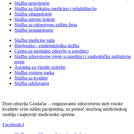
Služba neurologije
Služba za fizikalnu medicinu i rehabilitaciju
Služba oftamologije
Služba interne bolesti
Služba za zdrastvenu zaštitu žena
Služba stomatologije
Služba medicine rada
Higijensko - epidemiološka služba
Centra za mentalno zdravlje u zajednici
Služba zdravstvene njege u zajednici i vanbolničke palijativne
njege
Apoteka za vlastite potrebe
Služba voznog parka
Služba za kvalitet
Služba održavanja
Dom zdravlja Gradačac – osiguravamo zdravstvenu skrb visoke
kvalitete svim našim pacijentima, uz pomoć stručnog medicinskog
osoblja i najnovije medicinske opreme.
Facebook-f