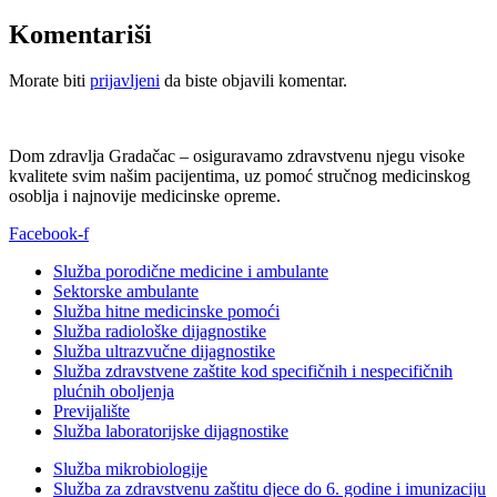
Komentariši
Morate biti
prijavljeni
da biste objavili komentar.
Dom zdravlja Gradačac – osiguravamo zdravstvenu njegu visoke
kvalitete svim našim pacijentima, uz pomoć stručnog medicinskog
osoblja i najnovije medicinske opreme.
Facebook-f
Služba porodične medicine i ambulante
Sektorske ambulante
Služba hitne medicinske pomoći
Služba radiološke dijagnostike
Služba ultrazvučne dijagnostike
Služba zdravstvene zaštite kod specifičnih i nespecifičnih
plućnih oboljenja
Previjalište
Služba laboratorijske dijagnostike
Služba mikrobiologije
Služba za zdravstvenu zaštitu djece do 6. godine i imunizaciju