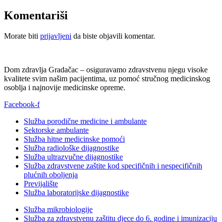
Komentariši
Morate biti
prijavljeni
da biste objavili komentar.
Dom zdravlja Gradačac – osiguravamo zdravstvenu njegu visoke
kvalitete svim našim pacijentima, uz pomoć stručnog medicinskog
osoblja i najnovije medicinske opreme.
Facebook-f
Služba porodične medicine i ambulante
Sektorske ambulante
Služba hitne medicinske pomoći
Služba radiološke dijagnostike
Služba ultrazvučne dijagnostike
Služba zdravstvene zaštite kod specifičnih i nespecifičnih
plućnih oboljenja
Previjalište
Služba laboratorijske dijagnostike
Služba mikrobiologije
Služba za zdravstvenu zaštitu djece do 6. godine i imunizaciju