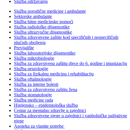
Služba održavanja
Služba porodične medicine i ambulante
Sektorske ambulante
Služba hitne medicinske pomoći
Služba radiološke dijagnostike
Služba ultrazvučne dijagnostike
Služba zdravstvene zaštite kod specifičnih i nespecifičnih
plućnih oboljenja
Previjalište
Služba laboratorijske dijagnostike
Služba mikrobiologije
Služba za zdravstvenu zaštitu djece do 6. godine i imunizaciju
Služba neurologije
Služba za fizikalnu medicinu i rehabilitaciju
Služba oftalmologije
Služba za interne bolesti
Služba za zdravstvenu zaštitu žena
Služba stomatologije
Služba medicine rada
Higijensko – epidemiološka služba
Centar za mentalno zdravlje u zajednici
Služba zdravstvene njege u zajednici i vanbolničke palijativne
njege
Apoteka za vlastite potrebe