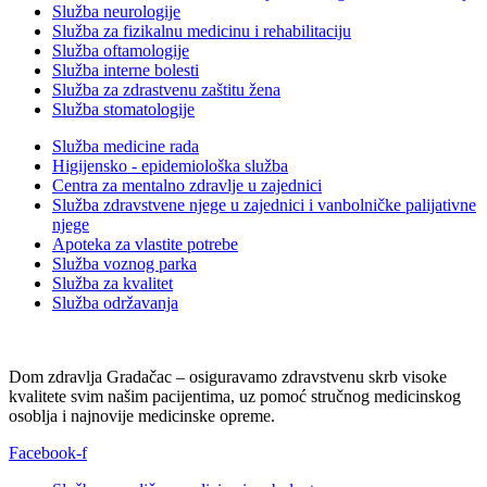
Služba neurologije
Služba za fizikalnu medicinu i rehabilitaciju
Služba oftamologije
Služba interne bolesti
Služba za zdrastvenu zaštitu žena
Služba stomatologije
Služba medicine rada
Higijensko - epidemiološka služba
Centra za mentalno zdravlje u zajednici
Služba zdravstvene njege u zajednici i vanbolničke palijativne
njege
Apoteka za vlastite potrebe
Služba voznog parka
Služba za kvalitet
Služba održavanja
Dom zdravlja Gradačac – osiguravamo zdravstvenu skrb visoke
kvalitete svim našim pacijentima, uz pomoć stručnog medicinskog
osoblja i najnovije medicinske opreme.
Facebook-f