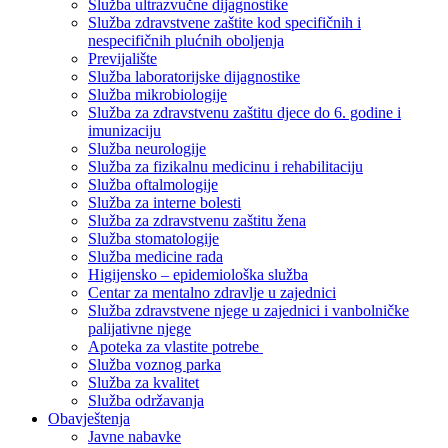
Služba ultrazvučne dijagnostike
Služba zdravstvene zaštite kod specifičnih i
nespecifičnih plućnih oboljenja
Previjalište
Služba laboratorijske dijagnostike
Služba mikrobiologije
Služba za zdravstvenu zaštitu djece do 6. godine i
imunizaciju
Služba neurologije
Služba za fizikalnu medicinu i rehabilitaciju
Služba oftalmologije
Služba za interne bolesti
Služba za zdravstvenu zaštitu žena
Služba stomatologije
Služba medicine rada
Higijensko – epidemiološka služba
Centar za mentalno zdravlje u zajednici
Služba zdravstvene njege u zajednici i vanbolničke
palijativne njege
Apoteka za vlastite potrebe
Služba voznog parka
Služba za kvalitet
Služba održavanja
Obavještenja
Javne nabavke