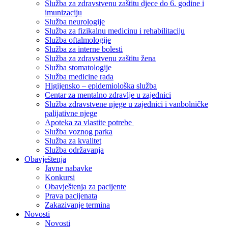
Služba za zdravstvenu zaštitu djece do 6. godine i
imunizaciju
Služba neurologije
Služba za fizikalnu medicinu i rehabilitaciju
Služba oftalmologije
Služba za interne bolesti
Služba za zdravstvenu zaštitu žena
Služba stomatologije
Služba medicine rada
Higijensko – epidemiološka služba
Centar za mentalno zdravlje u zajednici
Služba zdravstvene njege u zajednici i vanbolničke
palijativne njege
Apoteka za vlastite potrebe
Služba voznog parka
Služba za kvalitet
Služba održavanja
Obavještenja
Javne nabavke
Konkursi
Obavještenja za pacijente
Prava pacijenata
Zakazivanje termina
Novosti
Novosti