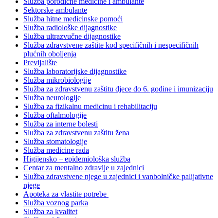
Služba porodične medicine i ambulante
Sektorske ambulante
Služba hitne medicinske pomoći
Služba radiološke dijagnostike
Služba ultrazvučne dijagnostike
Služba zdravstvene zaštite kod specifičnih i nespecifičnih
plućnih oboljenja
Previjalište
Služba laboratorijske dijagnostike
Služba mikrobiologije
Služba za zdravstvenu zaštitu djece do 6. godine i imunizaciju
Služba neurologije
Služba za fizikalnu medicinu i rehabilitaciju
Služba oftalmologije
Služba za interne bolesti
Služba za zdravstvenu zaštitu žena
Služba stomatologije
Služba medicine rada
Higijensko – epidemiološka služba
Centar za mentalno zdravlje u zajednici
Služba zdravstvene njege u zajednici i vanbolničke palijativne
njege
Apoteka za vlastite potrebe
Služba voznog parka
Služba za kvalitet