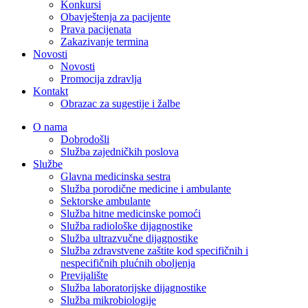
Konkursi
Obavještenja za pacijente
Prava pacijenata
Zakazivanje termina
Novosti
Novosti
Promocija zdravlja
Kontakt
Obrazac za sugestije i žalbe
O nama
Dobrodošli
Služba zajedničkih poslova
Službe
Glavna medicinska sestra
Služba porodične medicine i ambulante
Sektorske ambulante
Služba hitne medicinske pomoći
Služba radiološke dijagnostike
Služba ultrazvučne dijagnostike
Služba zdravstvene zaštite kod specifičnih i
nespecifičnih plućnih oboljenja
Previjalište
Služba laboratorijske dijagnostike
Služba mikrobiologije