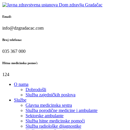
Skip
to
content
Email:
info@dzgradacac.com
Broj telefona:
035 367 000
Hitna medicinska pomoć:
124
O nama
Dobrodošli
Služba zajedničkih poslova
Službe
Glavna medicinska sestra
Služba porodične medicine i ambulante
Sektorske ambulante
Služba hitne medicinske pomoći
Služba radiološke dijagnostike