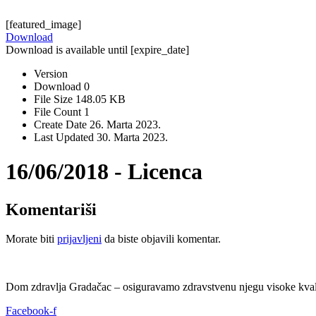
[featured_image]
Download
Download is available until [expire_date]
Version
Download
0
File Size
148.05 KB
File Count
1
Create Date
26. Marta 2023.
Last Updated
30. Marta 2023.
16/06/2018 - Licenca
Komentariši
Morate biti
prijavljeni
da biste objavili komentar.
Dom zdravlja Gradačac – osiguravamo zdravstvenu njegu visoke kvali
Facebook-f