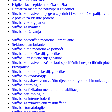
Služba medicine rada
Higijensko – epidemiološka služba
Centar za mentalno zdravlje u zajednici
Služba zdravstvene njege u zajednici i vanbolničke palijativne 
Apoteka za vlastite potrebe
Služba voznog parka
Služba za kvalitet
Služba održavanja
Služba porodične medicine i ambulante
Sektorske ambulante
Služba hitne medicinske pomoći
Služba radiološke dijagnostike
Služba ultrazvučne dijagnostike
Služba zdravstvene zaštite kod specifičnih i nespecifičnih plućn
Previjalište
Služba laboratorijske dijagnostike
Služba mikrobiologije
Služba za zdravstvenu zaštitu djece do 6. godine i imunizaciju
Služba neurologije
Služba za fizikalnu medicinu i rehabilitaciju
Služba oftalmologije
Služba za interne bolesti
Služba za zdravstvenu zaštitu žena
Služba stomatologije