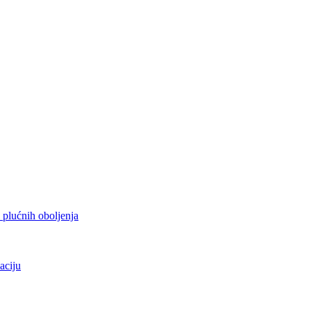
h plućnih oboljenja
aciju