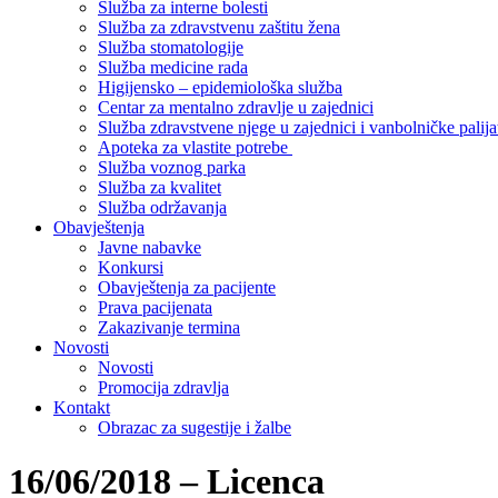
Služba za interne bolesti
Služba za zdravstvenu zaštitu žena
Služba stomatologije
Služba medicine rada
Higijensko – epidemiološka služba
Centar za mentalno zdravlje u zajednici
Služba zdravstvene njege u zajednici i vanbolničke palija
Apoteka za vlastite potrebe
Služba voznog parka
Služba za kvalitet
Služba održavanja
Obavještenja
Javne nabavke
Konkursi
Obavještenja za pacijente
Prava pacijenata
Zakazivanje termina
Novosti
Novosti
Promocija zdravlja
Kontakt
Obrazac za sugestije i žalbe
16/06/2018 – Licenca