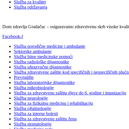
Služba za kvalitet
Služba održavanja
Dom zdravlja Gradačac – osiguravamo zdravstvenu skrb visoke kvalit
Facebook-f
Služba porodične medicine i ambulante
Sektorske ambulante
Služba hitne medicinske pomoći
Služba radiološke dijagnostike
Služba ultrazvučne dijagnostike
Služba zdravstvene zaštite kod specifičnih i nespecifičnih plućn
Previjalište
Služba laboratorijske dijagnostike
Služba mikrobiologije
Služba za zdravstvenu zaštitu djece do 6. godine i imunizaciju
Služba neurologije
Služba za fizikalnu medicinu i rehabilitaciju
Služba oftalmologije
Služba za interne bolesti
Služba za zdravstvenu zaštitu žena
Služba stomatologije