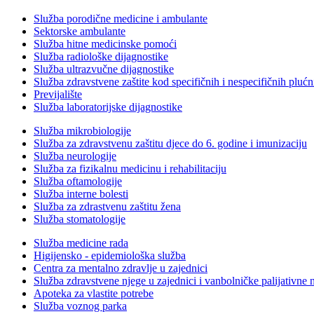
Služba porodične medicine i ambulante
Sektorske ambulante
Služba hitne medicinske pomoći
Služba radiološke dijagnostike
Služba ultrazvučne dijagnostike
Služba zdravstvene zaštite kod specifičnih i nespecifičnih plućn
Previjalište
Služba laboratorijske dijagnostike
Služba mikrobiologije
Služba za zdravstvenu zaštitu djece do 6. godine i imunizaciju
Služba neurologije
Služba za fizikalnu medicinu i rehabilitaciju
Služba oftamologije
Služba interne bolesti
Služba za zdrastvenu zaštitu žena
Služba stomatologije
Služba medicine rada
Higijensko - epidemiološka služba
Centra za mentalno zdravlje u zajednici
Služba zdravstvene njege u zajednici i vanbolničke palijativne 
Apoteka za vlastite potrebe
Služba voznog parka