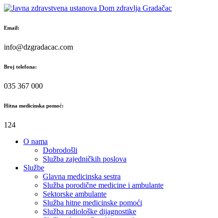
Skip
to
content
Email:
info@dzgradacac.com
Broj telefona:
035 367 000
Hitna medicinska pomoć:
124
O nama
Dobrodošli
Služba zajedničkih poslova
Službe
Glavna medicinska sestra
Služba porodične medicine i ambulante
Sektorske ambulante
Služba hitne medicinske pomoći
Služba radiološke dijagnostike