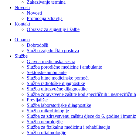
Zakazivanje termina
Novosti
Novosti
Promocija zdravlja
Kontakt
Obrazac za sugestije i žalbe
O nama
Dobrodošli
Služba zajedničkih poslova
Službe
Glavna medicinska sestra
Služba porodične medicine i ambulante
Sektorske ambulante
Služba hitne medicinske pomoći
Služba radiološke dijagnostike
Služba ultrazvučne dijagnostike
Služba zdravstvene zaštite kod specifičnih i nespecifični
Previjalište
Služba laboratorijske dijagnostike
Služba mikrobiologije
Služba za zdravstvenu zaštitu djece do 6. godine i imuniz
Služba neurologije
Služba za fizikalnu medicinu i rehabilitaciju
Služba oftalmologije