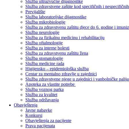
Služba ultrazvučne dijagnostike
Služba zdravstvene zaštite kod specifičnih i nespecifični
Previjalište
Služba laboratorijske dijagnostike
Služba mikrobiologije
Služba za zdravstvenu zaštitu djece do 6. godine i imuniz
Služba neurologije
Služba za fizikalnu medicinu i rehabilitaciju
Služba oftalmologije
Služba za interne bolesti
Služba za zdravstvenu zaštitu žena
Služba stomatologije
Služba medicine rada
Higijensko – epidemiološka služba
Centar za mentalno zdravlje u zajednici
Služba zdravstvene njege u zajednici i vanbolničke palija
Apoteka za vlastite potrebe
Služba voznog parka
Služba za kvalitet
Služba održavanja
Obavještenja
Javne nabavke
Konkursi
Obavještenja za pacijente
Prava pacijenata