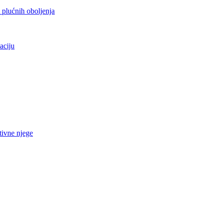
h plućnih oboljenja
aciju
tivne njege