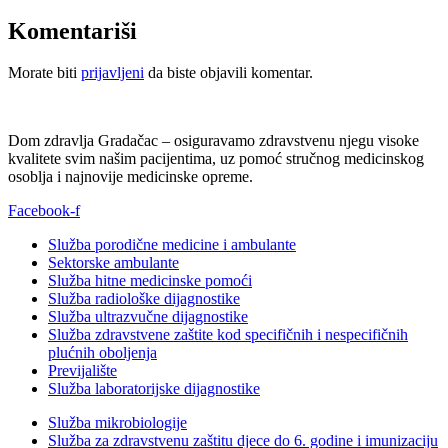
Komentariši
Morate biti
prijavljeni
da biste objavili komentar.
Dom zdravlja Gradačac – osiguravamo zdravstvenu njegu visoke
kvalitete svim našim pacijentima, uz pomoć stručnog medicinskog
osoblja i najnovije medicinske opreme.
Facebook-f
Služba porodične medicine i ambulante
Sektorske ambulante
Služba hitne medicinske pomoći
Služba radiološke dijagnostike
Služba ultrazvučne dijagnostike
Služba zdravstvene zaštite kod specifičnih i nespecifičnih
plućnih oboljenja
Previjalište
Služba laboratorijske dijagnostike
Služba mikrobiologije
Služba za zdravstvenu zaštitu djece do 6. godine i imunizaciju