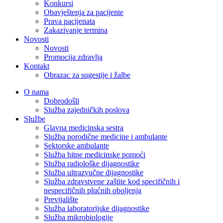
Konkursi
Obavještenja za pacijente
Prava pacijenata
Zakazivanje termina
Novosti
Novosti
Promocija zdravlja
Kontakt
Obrazac za sugestije i žalbe
O nama
Dobrodošli
Služba zajedničkih poslova
Službe
Glavna medicinska sestra
Služba porodične medicine i ambulante
Sektorske ambulante
Služba hitne medicinske pomoći
Služba radiološke dijagnostike
Služba ultrazvučne dijagnostike
Služba zdravstvene zaštite kod specifičnih i
nespecifičnih plućnih oboljenja
Previjalište
Služba laboratorijske dijagnostike
Služba mikrobiologije