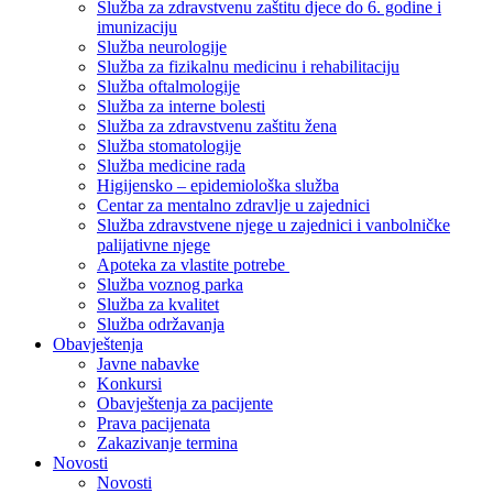
Služba za zdravstvenu zaštitu djece do 6. godine i
imunizaciju
Služba neurologije
Služba za fizikalnu medicinu i rehabilitaciju
Služba oftalmologije
Služba za interne bolesti
Služba za zdravstvenu zaštitu žena
Služba stomatologije
Služba medicine rada
Higijensko – epidemiološka služba
Centar za mentalno zdravlje u zajednici
Služba zdravstvene njege u zajednici i vanbolničke
palijativne njege
Apoteka za vlastite potrebe
Služba voznog parka
Služba za kvalitet
Služba održavanja
Obavještenja
Javne nabavke
Konkursi
Obavještenja za pacijente
Prava pacijenata
Zakazivanje termina
Novosti
Novosti