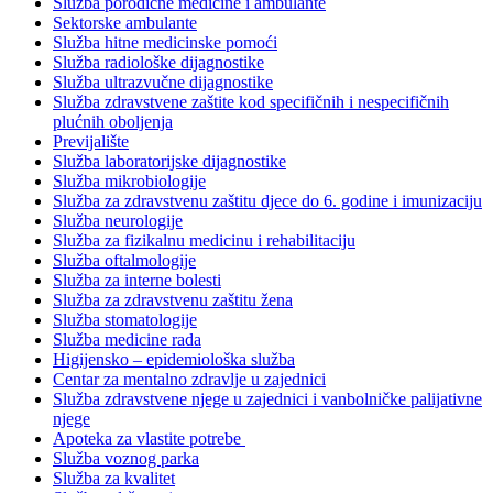
Služba porodične medicine i ambulante
Sektorske ambulante
Služba hitne medicinske pomoći
Služba radiološke dijagnostike
Služba ultrazvučne dijagnostike
Služba zdravstvene zaštite kod specifičnih i nespecifičnih
plućnih oboljenja
Previjalište
Služba laboratorijske dijagnostike
Služba mikrobiologije
Služba za zdravstvenu zaštitu djece do 6. godine i imunizaciju
Služba neurologije
Služba za fizikalnu medicinu i rehabilitaciju
Služba oftalmologije
Služba za interne bolesti
Služba za zdravstvenu zaštitu žena
Služba stomatologije
Služba medicine rada
Higijensko – epidemiološka služba
Centar za mentalno zdravlje u zajednici
Služba zdravstvene njege u zajednici i vanbolničke palijativne
njege
Apoteka za vlastite potrebe
Služba voznog parka
Služba za kvalitet