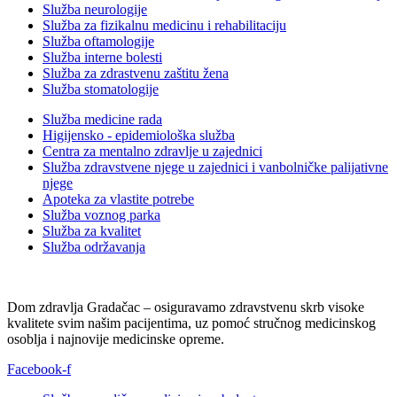
Služba neurologije
Služba za fizikalnu medicinu i rehabilitaciju
Služba oftamologije
Služba interne bolesti
Služba za zdrastvenu zaštitu žena
Služba stomatologije
Služba medicine rada
Higijensko - epidemiološka služba
Centra za mentalno zdravlje u zajednici
Služba zdravstvene njege u zajednici i vanbolničke palijativne
njege
Apoteka za vlastite potrebe
Služba voznog parka
Služba za kvalitet
Služba održavanja
Dom zdravlja Gradačac – osiguravamo zdravstvenu skrb visoke
kvalitete svim našim pacijentima, uz pomoć stručnog medicinskog
osoblja i najnovije medicinske opreme.
Facebook-f