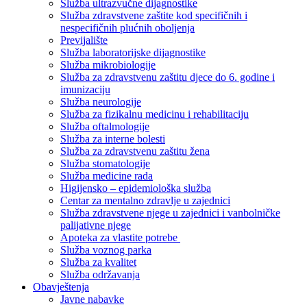
Služba ultrazvučne dijagnostike
Služba zdravstvene zaštite kod specifičnih i
nespecifičnih plućnih oboljenja
Previjalište
Služba laboratorijske dijagnostike
Služba mikrobiologije
Služba za zdravstvenu zaštitu djece do 6. godine i
imunizaciju
Služba neurologije
Služba za fizikalnu medicinu i rehabilitaciju
Služba oftalmologije
Služba za interne bolesti
Služba za zdravstvenu zaštitu žena
Služba stomatologije
Služba medicine rada
Higijensko – epidemiološka služba
Centar za mentalno zdravlje u zajednici
Služba zdravstvene njege u zajednici i vanbolničke
palijativne njege
Apoteka za vlastite potrebe
Služba voznog parka
Služba za kvalitet
Služba održavanja
Obavještenja
Javne nabavke