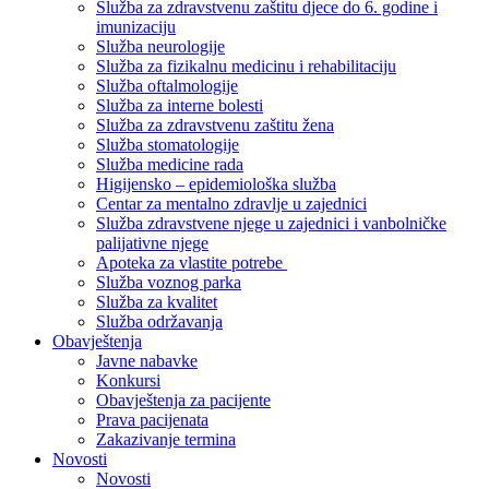
Služba za zdravstvenu zaštitu djece do 6. godine i
imunizaciju
Služba neurologije
Služba za fizikalnu medicinu i rehabilitaciju
Služba oftalmologije
Služba za interne bolesti
Služba za zdravstvenu zaštitu žena
Služba stomatologije
Služba medicine rada
Higijensko – epidemiološka služba
Centar za mentalno zdravlje u zajednici
Služba zdravstvene njege u zajednici i vanbolničke
palijativne njege
Apoteka za vlastite potrebe
Služba voznog parka
Služba za kvalitet
Služba održavanja
Obavještenja
Javne nabavke
Konkursi
Obavještenja za pacijente
Prava pacijenata
Zakazivanje termina
Novosti
Novosti