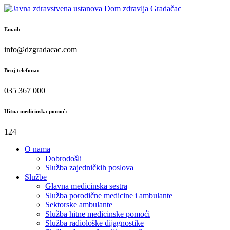
Skip
to
content
Email:
info@dzgradacac.com
Broj telefona:
035 367 000
Hitna medicinska pomoć:
124
O nama
Dobrodošli
Služba zajedničkih poslova
Službe
Glavna medicinska sestra
Služba porodične medicine i ambulante
Sektorske ambulante
Služba hitne medicinske pomoći
Služba radiološke dijagnostike