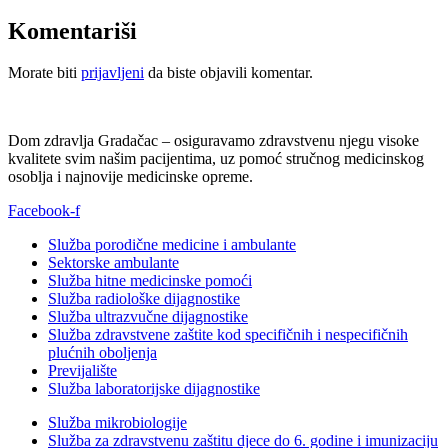
Komentariši
Morate biti
prijavljeni
da biste objavili komentar.
Dom zdravlja Gradačac – osiguravamo zdravstvenu njegu visoke
kvalitete svim našim pacijentima, uz pomoć stručnog medicinskog
osoblja i najnovije medicinske opreme.
Facebook-f
Služba porodične medicine i ambulante
Sektorske ambulante
Služba hitne medicinske pomoći
Služba radiološke dijagnostike
Služba ultrazvučne dijagnostike
Služba zdravstvene zaštite kod specifičnih i nespecifičnih
plućnih oboljenja
Previjalište
Služba laboratorijske dijagnostike
Služba mikrobiologije
Služba za zdravstvenu zaštitu djece do 6. godine i imunizaciju