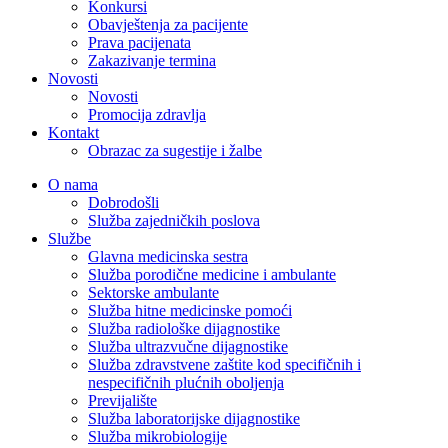
Konkursi
Obavještenja za pacijente
Prava pacijenata
Zakazivanje termina
Novosti
Novosti
Promocija zdravlja
Kontakt
Obrazac za sugestije i žalbe
O nama
Dobrodošli
Služba zajedničkih poslova
Službe
Glavna medicinska sestra
Služba porodične medicine i ambulante
Sektorske ambulante
Služba hitne medicinske pomoći
Služba radiološke dijagnostike
Služba ultrazvučne dijagnostike
Služba zdravstvene zaštite kod specifičnih i
nespecifičnih plućnih oboljenja
Previjalište
Služba laboratorijske dijagnostike
Služba mikrobiologije