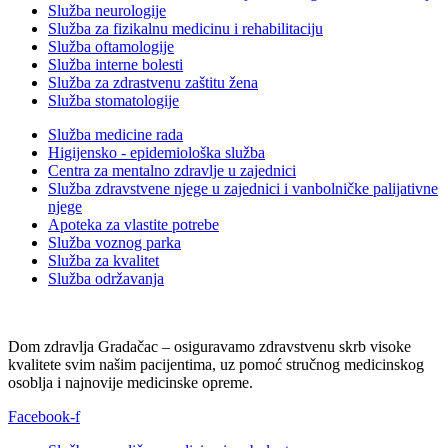
Služba neurologije
Služba za fizikalnu medicinu i rehabilitaciju
Služba oftamologije
Služba interne bolesti
Služba za zdrastvenu zaštitu žena
Služba stomatologije
Služba medicine rada
Higijensko - epidemiološka služba
Centra za mentalno zdravlje u zajednici
Služba zdravstvene njege u zajednici i vanbolničke palijativne
njege
Apoteka za vlastite potrebe
Služba voznog parka
Služba za kvalitet
Služba održavanja
Dom zdravlja Gradačac – osiguravamo zdravstvenu skrb visoke
kvalitete svim našim pacijentima, uz pomoć stručnog medicinskog
osoblja i najnovije medicinske opreme.
Facebook-f