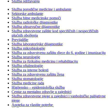
Služba održavanja
Služba porodične medicine i ambulante
Sektorske ambulante
Služba hitne medicinske pomoći
Služba radiološke dijagnostike
Služba ultrazvučne dijagnostike
Služba zdravstvene zaštite kod specifičnih i nespecifičnih
plućnih oboljenja
Previjalište
Služba laboratorijske dijagnostike
Služba mikrobiologije
Služba za zdravstvenu zaštitu djece do 6. godine i imunizaciju
Služba neurologije
Služba za fizikalnu medicinu i rehabilitaciju
Služba oftalmologije
Služba za interne bolesti
Služba za zdravstvenu zaštitu žena
Služba stomatologije
Služba medicine rada
Higijensko – epidemiološka služba
Centar za mentalno zdravlje u zajednici
Služba zdravstvene njege u zajednici i vanbolničke palijativne
njege
Apoteka za vlastite potrebe