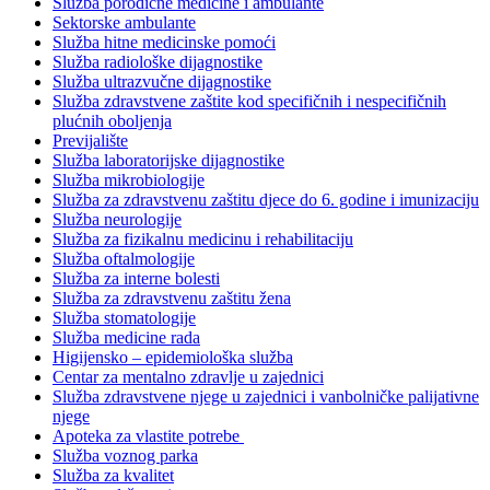
Služba porodične medicine i ambulante
Sektorske ambulante
Služba hitne medicinske pomoći
Služba radiološke dijagnostike
Služba ultrazvučne dijagnostike
Služba zdravstvene zaštite kod specifičnih i nespecifičnih
plućnih oboljenja
Previjalište
Služba laboratorijske dijagnostike
Služba mikrobiologije
Služba za zdravstvenu zaštitu djece do 6. godine i imunizaciju
Služba neurologije
Služba za fizikalnu medicinu i rehabilitaciju
Služba oftalmologije
Služba za interne bolesti
Služba za zdravstvenu zaštitu žena
Služba stomatologije
Služba medicine rada
Higijensko – epidemiološka služba
Centar za mentalno zdravlje u zajednici
Služba zdravstvene njege u zajednici i vanbolničke palijativne
njege
Apoteka za vlastite potrebe
Služba voznog parka
Služba za kvalitet