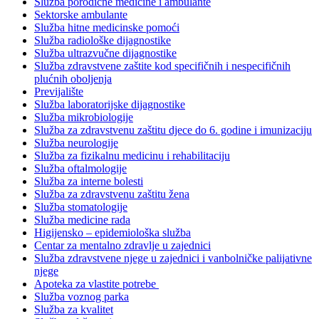
Služba porodične medicine i ambulante
Sektorske ambulante
Služba hitne medicinske pomoći
Služba radiološke dijagnostike
Služba ultrazvučne dijagnostike
Služba zdravstvene zaštite kod specifičnih i nespecifičnih
plućnih oboljenja
Previjalište
Služba laboratorijske dijagnostike
Služba mikrobiologije
Služba za zdravstvenu zaštitu djece do 6. godine i imunizaciju
Služba neurologije
Služba za fizikalnu medicinu i rehabilitaciju
Služba oftalmologije
Služba za interne bolesti
Služba za zdravstvenu zaštitu žena
Služba stomatologije
Služba medicine rada
Higijensko – epidemiološka služba
Centar za mentalno zdravlje u zajednici
Služba zdravstvene njege u zajednici i vanbolničke palijativne
njege
Apoteka za vlastite potrebe
Služba voznog parka
Služba za kvalitet