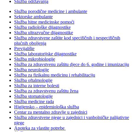
Služba održavanja
Služba porodične medicine i ambulante
Sektorske ambulante
Služba hitne medicinske pomoći
Služba radiološke dijagnostike
Služba ultrazvučne dijagnostike
Služba zdravstvene zaštite kod specifičnih i nespecifičnih
plućnih oboljenja
Previjalište
Služba laboratorijske dijagnostike
Služba mikrobiologije
Služba za zdravstvenu zaštitu djece do 6. godine i imunizaciju
Služba neurologije
Služba za fizikalnu medicinu i rehabilitaciju
Služba oftalmologije
Služba za interne bolesti
Služba za zdravstvenu zaštitu žena
Služba stomatologije
Služba medicine rada
Higijensko – epidemiološka služba
Centar za mentalno zdravlje u zajednici
Služba zdravstvene njege u zajednici i vanbolničke palijativne
njege
Apoteka za vlastite potrebe