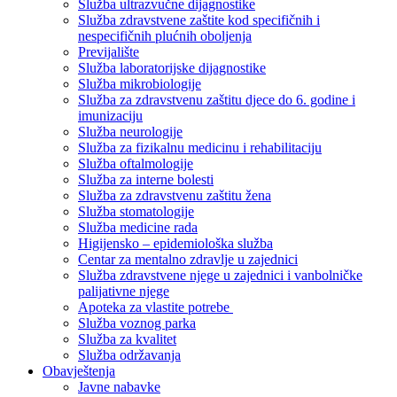
Služba ultrazvučne dijagnostike
Služba zdravstvene zaštite kod specifičnih i
nespecifičnih plućnih oboljenja
Previjalište
Služba laboratorijske dijagnostike
Služba mikrobiologije
Služba za zdravstvenu zaštitu djece do 6. godine i
imunizaciju
Služba neurologije
Služba za fizikalnu medicinu i rehabilitaciju
Služba oftalmologije
Služba za interne bolesti
Služba za zdravstvenu zaštitu žena
Služba stomatologije
Služba medicine rada
Higijensko – epidemiološka služba
Centar za mentalno zdravlje u zajednici
Služba zdravstvene njege u zajednici i vanbolničke
palijativne njege
Apoteka za vlastite potrebe
Služba voznog parka
Služba za kvalitet
Služba održavanja
Obavještenja
Javne nabavke