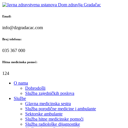
Skip
to
content
Email:
info@dzgradacac.com
Broj telefona:
035 367 000
Hitna medicinska pomoć:
124
O nama
Dobrodošli
Služba zajedničkih poslova
Službe
Glavna medicinska sestra
Služba porodične medicine i ambulante
Sektorske ambulante
Služba hitne medicinske pomoći
Služba radiološke dijagnostike