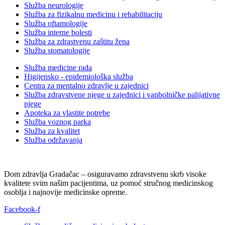
Služba neurologije
Služba za fizikalnu medicinu i rehabilitaciju
Služba oftamologije
Služba interne bolesti
Služba za zdrastvenu zaštitu žena
Služba stomatologije
Služba medicine rada
Higijensko - epidemiološka služba
Centra za mentalno zdravlje u zajednici
Služba zdravstvene njege u zajednici i vanbolničke palijativne
njege
Apoteka za vlastite potrebe
Služba voznog parka
Služba za kvalitet
Služba održavanja
Dom zdravlja Gradačac – osiguravamo zdravstvenu skrb visoke
kvalitete svim našim pacijentima, uz pomoć stručnog medicinskog
osoblja i najnovije medicinske opreme.
Facebook-f