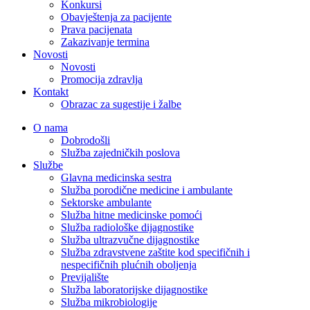
Konkursi
Obavještenja za pacijente
Prava pacijenata
Zakazivanje termina
Novosti
Novosti
Promocija zdravlja
Kontakt
Obrazac za sugestije i žalbe
O nama
Dobrodošli
Služba zajedničkih poslova
Službe
Glavna medicinska sestra
Služba porodične medicine i ambulante
Sektorske ambulante
Služba hitne medicinske pomoći
Služba radiološke dijagnostike
Služba ultrazvučne dijagnostike
Služba zdravstvene zaštite kod specifičnih i
nespecifičnih plućnih oboljenja
Previjalište
Služba laboratorijske dijagnostike
Služba mikrobiologije