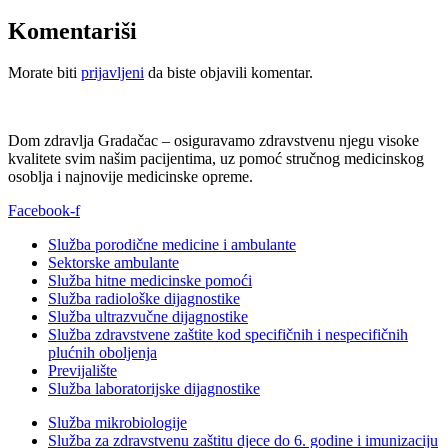
Komentariši
Morate biti
prijavljeni
da biste objavili komentar.
Dom zdravlja Gradačac – osiguravamo zdravstvenu njegu visoke
kvalitete svim našim pacijentima, uz pomoć stručnog medicinskog
osoblja i najnovije medicinske opreme.
Facebook-f
Služba porodične medicine i ambulante
Sektorske ambulante
Služba hitne medicinske pomoći
Služba radiološke dijagnostike
Služba ultrazvučne dijagnostike
Služba zdravstvene zaštite kod specifičnih i nespecifičnih
plućnih oboljenja
Previjalište
Služba laboratorijske dijagnostike
Služba mikrobiologije
Služba za zdravstvenu zaštitu djece do 6. godine i imunizaciju