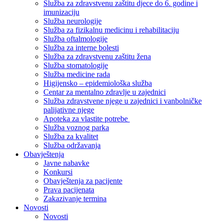
Služba za zdravstvenu zaštitu djece do 6. godine i
imunizaciju
Služba neurologije
Služba za fizikalnu medicinu i rehabilitaciju
Služba oftalmologije
Služba za interne bolesti
Služba za zdravstvenu zaštitu žena
Služba stomatologije
Služba medicine rada
Higijensko – epidemiološka služba
Centar za mentalno zdravlje u zajednici
Služba zdravstvene njege u zajednici i vanbolničke
palijativne njege
Apoteka za vlastite potrebe
Služba voznog parka
Služba za kvalitet
Služba održavanja
Obavještenja
Javne nabavke
Konkursi
Obavještenja za pacijente
Prava pacijenata
Zakazivanje termina
Novosti
Novosti