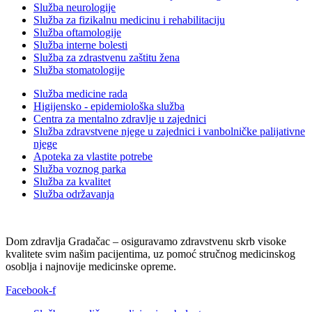
Služba neurologije
Služba za fizikalnu medicinu i rehabilitaciju
Služba oftamologije
Služba interne bolesti
Služba za zdrastvenu zaštitu žena
Služba stomatologije
Služba medicine rada
Higijensko - epidemiološka služba
Centra za mentalno zdravlje u zajednici
Služba zdravstvene njege u zajednici i vanbolničke palijativne
njege
Apoteka za vlastite potrebe
Služba voznog parka
Služba za kvalitet
Služba održavanja
Dom zdravlja Gradačac – osiguravamo zdravstvenu skrb visoke
kvalitete svim našim pacijentima, uz pomoć stručnog medicinskog
osoblja i najnovije medicinske opreme.
Facebook-f