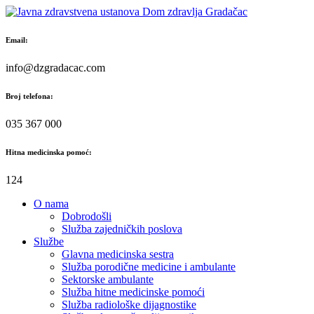
Skip
to
content
Email:
info@dzgradacac.com
Broj telefona:
035 367 000
Hitna medicinska pomoć:
124
O nama
Dobrodošli
Služba zajedničkih poslova
Službe
Glavna medicinska sestra
Služba porodične medicine i ambulante
Sektorske ambulante
Služba hitne medicinske pomoći
Služba radiološke dijagnostike