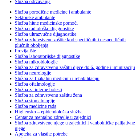
Služba održavanja
Služba porodične medicine i ambulante
Sektorske ambulante
Služba hitne medicinske pomoći
Služba radiološke dijagnostike
Služba ultrazvučne dijagnostike
Služba zdravstvene zaštite kod specifičnih i nespecifičnih
plućnih oboljenja
Previjalište
Služba laboratorijske dijagnostike
Služba mikrobiologije
Služba za zdravstvenu zaštitu djece do 6. godine i imunizaciju
Služba neurologije
Služba za fizikalnu medicinu i rehabilitaciju
Služba oftalmologije
Služba za interne bolesti
Služba za zdravstvenu zaštitu žena
Služba stomatologije
Služba medicine rada
Higijensko – epidemiološka služba
Centar za mentalno zdravlje u zajednici
Služba zdravstvene njege u zajednici i vanbolničke palijativne
njege
Apoteka za vlastite potrebe