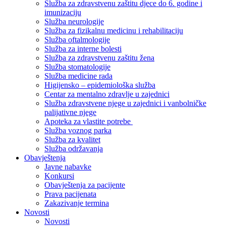
Služba za zdravstvenu zaštitu djece do 6. godine i
imunizaciju
Služba neurologije
Služba za fizikalnu medicinu i rehabilitaciju
Služba oftalmologije
Služba za interne bolesti
Služba za zdravstvenu zaštitu žena
Služba stomatologije
Služba medicine rada
Higijensko – epidemiološka služba
Centar za mentalno zdravlje u zajednici
Služba zdravstvene njege u zajednici i vanbolničke
palijativne njege
Apoteka za vlastite potrebe
Služba voznog parka
Služba za kvalitet
Služba održavanja
Obavještenja
Javne nabavke
Konkursi
Obavještenja za pacijente
Prava pacijenata
Zakazivanje termina
Novosti
Novosti