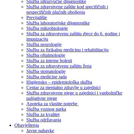
Služba ultrazvučne dijagnostike
Služba zdravstvene zaštite kod specifičnih i
nespecifičnih plućnih oboljenja
Previjalište
Služba laboratorijske dijagnostike
Služba mikrobiologije
Služba za zdravstvenu zaštitu djece do 6. godine i
imunizaciju
Služba neurologije
Služba za fizikalnu medicinu i rehabilitaciju
Služba oftalmologije
Služba za interne bolesti
Služba za zdravstvenu zaštitu žena
Služba stomatologije
Služba medicine rada
Higijensko – epidemiološka služba
Centar za mentalno zdravlje u zajednici
Služba zdravstvene njege u zajednici i vanbolničke
palijativne njege
Apoteka za vlastite potrebe
Služba voznog parka
Služba za kvalitet
Služba održavanja
Obavještenja
Javne nabavke