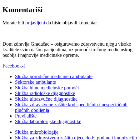
Komentariši
Morate biti
prijavljeni
da biste objavili komentar.
Dom zdravlja Gradačac – osiguravamo zdravstvenu njegu visoke
kvalitete svim našim pacijentima, uz pomoć stručnog medicinskog
osoblja i najnovije medicinske opreme.
Facebook-f
Služba porodične medicine i ambulante
Sektorske ambulante
Služba hitne medicinske pomoći
Služba radiološke dijagnostike
Služba ultrazvučne dijagnostike
Služba zdravstvene zaštite kod specifičnih i nespecifičnih
plućnih oboljenja
Previjalište
Služba laboratorijske dijagnostike
Služba mikrobiologije
Služba za zdravstvenu zaštitu djece do 6. godine i imunizaciju