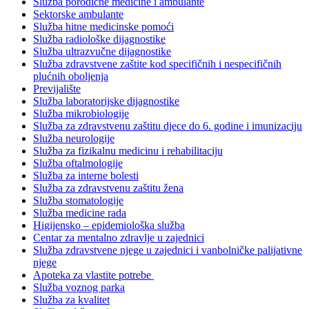
Služba porodične medicine i ambulante
Sektorske ambulante
Služba hitne medicinske pomoći
Služba radiološke dijagnostike
Služba ultrazvučne dijagnostike
Služba zdravstvene zaštite kod specifičnih i nespecifičnih
plućnih oboljenja
Previjalište
Služba laboratorijske dijagnostike
Služba mikrobiologije
Služba za zdravstvenu zaštitu djece do 6. godine i imunizaciju
Služba neurologije
Služba za fizikalnu medicinu i rehabilitaciju
Služba oftalmologije
Služba za interne bolesti
Služba za zdravstvenu zaštitu žena
Služba stomatologije
Služba medicine rada
Higijensko – epidemiološka služba
Centar za mentalno zdravlje u zajednici
Služba zdravstvene njege u zajednici i vanbolničke palijativne
njege
Apoteka za vlastite potrebe
Služba voznog parka
Služba za kvalitet