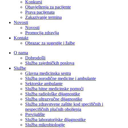
Konkursi
Obavještenja za pacijente
Prava pacijenata
Zakazivanje termina
Novosti
Novosti
Promocija zdravlja
Kontakt
Obrazac za sugestije i žalbe
O nama
Dobrodošli
Služba zajedničkih poslova
Službe
Glavna medicinska sestra
Služba porodične medicine i ambulante
Sektorske ambulante
Služba hitne medicinske pomoći
Služba radiološke dijagnostike
Služba ultrazvučne dijagnostike
Služba zdravstvene zaštite kod specifičnih i
nespecifičnih plućnih oboljenja
Previjalište
Služba laboratorijske dijagnostike
Služba mikrobiologije