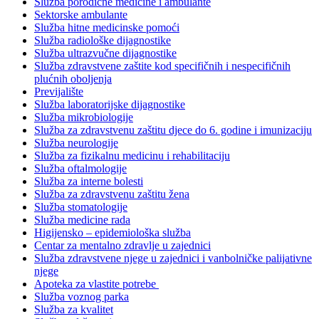
Služba porodične medicine i ambulante
Sektorske ambulante
Služba hitne medicinske pomoći
Služba radiološke dijagnostike
Služba ultrazvučne dijagnostike
Služba zdravstvene zaštite kod specifičnih i nespecifičnih
plućnih oboljenja
Previjalište
Služba laboratorijske dijagnostike
Služba mikrobiologije
Služba za zdravstvenu zaštitu djece do 6. godine i imunizaciju
Služba neurologije
Služba za fizikalnu medicinu i rehabilitaciju
Služba oftalmologije
Služba za interne bolesti
Služba za zdravstvenu zaštitu žena
Služba stomatologije
Služba medicine rada
Higijensko – epidemiološka služba
Centar za mentalno zdravlje u zajednici
Služba zdravstvene njege u zajednici i vanbolničke palijativne
njege
Apoteka za vlastite potrebe
Služba voznog parka
Služba za kvalitet