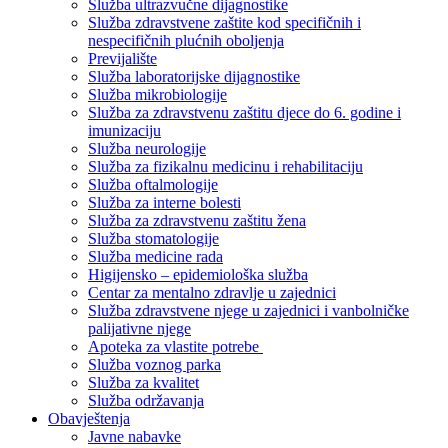
Služba ultrazvučne dijagnostike
Služba zdravstvene zaštite kod specifičnih i
nespecifičnih plućnih oboljenja
Previjalište
Služba laboratorijske dijagnostike
Služba mikrobiologije
Služba za zdravstvenu zaštitu djece do 6. godine i
imunizaciju
Služba neurologije
Služba za fizikalnu medicinu i rehabilitaciju
Služba oftalmologije
Služba za interne bolesti
Služba za zdravstvenu zaštitu žena
Služba stomatologije
Služba medicine rada
Higijensko – epidemiološka služba
Centar za mentalno zdravlje u zajednici
Služba zdravstvene njege u zajednici i vanbolničke
palijativne njege
Apoteka za vlastite potrebe
Služba voznog parka
Služba za kvalitet
Služba održavanja
Obavještenja
Javne nabavke