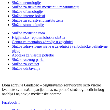
Služba neurologije
Služba za fizikalnu medicinu i rehabilitaciju
Služba oftamologije
Služba interne bolesti
Služba za zdrastvenu zaštitu žena
Služba stomatologije
Služba medicine rada
Higijensko - epidemiološka služba
Centra za mentalno zdravlje u zajednici
Služba zdravstvene njege u zajednici i vanbolničke palijativne
njege
Apoteka za vlastite potrebe
Služba voznog parka
Služba za kvalitet
Služba održavanja
Dom zdravlja Gradačac – osiguravamo zdravstvenu skrb visoke
kvalitete svim našim pacijentima, uz pomoć stručnog medicinskog
osoblja i najnovije medicinske opreme.
Facebook-f