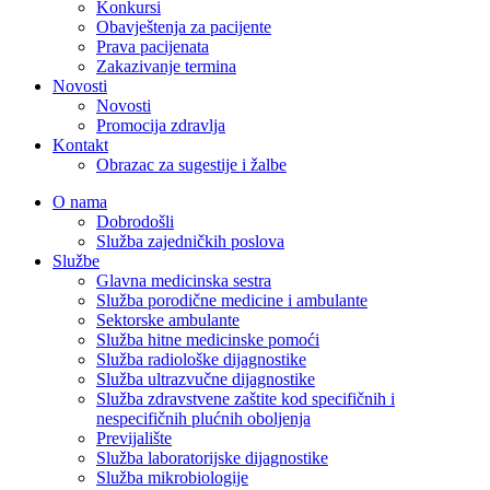
Konkursi
Obavještenja za pacijente
Prava pacijenata
Zakazivanje termina
Novosti
Novosti
Promocija zdravlja
Kontakt
Obrazac za sugestije i žalbe
O nama
Dobrodošli
Služba zajedničkih poslova
Službe
Glavna medicinska sestra
Služba porodične medicine i ambulante
Sektorske ambulante
Služba hitne medicinske pomoći
Služba radiološke dijagnostike
Služba ultrazvučne dijagnostike
Služba zdravstvene zaštite kod specifičnih i
nespecifičnih plućnih oboljenja
Previjalište
Služba laboratorijske dijagnostike
Služba mikrobiologije