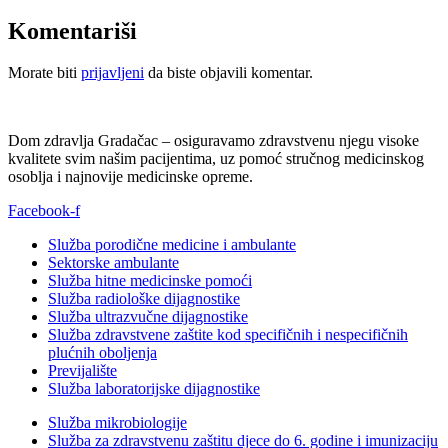
Komentariši
Morate biti
prijavljeni
da biste objavili komentar.
Dom zdravlja Gradačac – osiguravamo zdravstvenu njegu visoke
kvalitete svim našim pacijentima, uz pomoć stručnog medicinskog
osoblja i najnovije medicinske opreme.
Facebook-f
Služba porodične medicine i ambulante
Sektorske ambulante
Služba hitne medicinske pomoći
Služba radiološke dijagnostike
Služba ultrazvučne dijagnostike
Služba zdravstvene zaštite kod specifičnih i nespecifičnih
plućnih oboljenja
Previjalište
Služba laboratorijske dijagnostike
Služba mikrobiologije
Služba za zdravstvenu zaštitu djece do 6. godine i imunizaciju