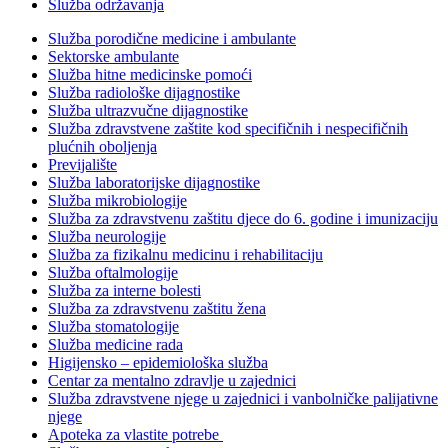
Služba održavanja
Služba porodične medicine i ambulante
Sektorske ambulante
Služba hitne medicinske pomoći
Služba radiološke dijagnostike
Služba ultrazvučne dijagnostike
Služba zdravstvene zaštite kod specifičnih i nespecifičnih
plućnih oboljenja
Previjalište
Služba laboratorijske dijagnostike
Služba mikrobiologije
Služba za zdravstvenu zaštitu djece do 6. godine i imunizaciju
Služba neurologije
Služba za fizikalnu medicinu i rehabilitaciju
Služba oftalmologije
Služba za interne bolesti
Služba za zdravstvenu zaštitu žena
Služba stomatologije
Služba medicine rada
Higijensko – epidemiološka služba
Centar za mentalno zdravlje u zajednici
Služba zdravstvene njege u zajednici i vanbolničke palijativne
njege
Apoteka za vlastite potrebe