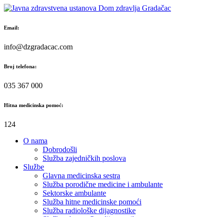
Skip
to
content
Email:
info@dzgradacac.com
Broj telefona:
035 367 000
Hitna medicinska pomoć:
124
O nama
Dobrodošli
Služba zajedničkih poslova
Službe
Glavna medicinska sestra
Služba porodične medicine i ambulante
Sektorske ambulante
Služba hitne medicinske pomoći
Služba radiološke dijagnostike