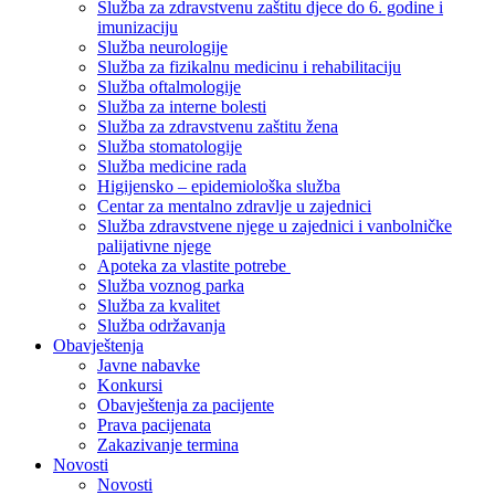
Služba za zdravstvenu zaštitu djece do 6. godine i
imunizaciju
Služba neurologije
Služba za fizikalnu medicinu i rehabilitaciju
Služba oftalmologije
Služba za interne bolesti
Služba za zdravstvenu zaštitu žena
Služba stomatologije
Služba medicine rada
Higijensko – epidemiološka služba
Centar za mentalno zdravlje u zajednici
Služba zdravstvene njege u zajednici i vanbolničke
palijativne njege
Apoteka za vlastite potrebe
Služba voznog parka
Služba za kvalitet
Služba održavanja
Obavještenja
Javne nabavke
Konkursi
Obavještenja za pacijente
Prava pacijenata
Zakazivanje termina
Novosti
Novosti